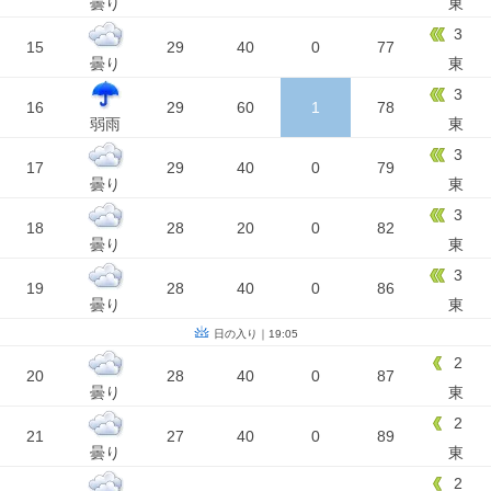
曇り
東
3
15
29
40
0
77
曇り
東
3
16
29
60
1
78
弱雨
東
3
17
29
40
0
79
曇り
東
3
18
28
20
0
82
曇り
東
3
19
28
40
0
86
曇り
東
日の入り｜19:05
2
20
28
40
0
87
曇り
東
2
21
27
40
0
89
曇り
東
2