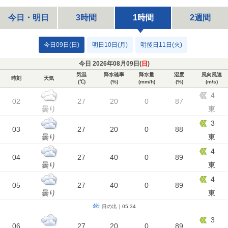
今日・明日
3時間
1時間
2週間
今日09日(日)
明日10日(月)
明後日11日(火)
今日 2026年08月09日(
日
)
気温
降水確率
降水量
湿度
風向風速
時刻
天気
(℃)
(%)
(mm/h)
(%)
(m/s)
4
02
27
20
0
87
曇り
東
3
03
27
20
0
88
曇り
東
4
04
27
40
0
89
曇り
東
4
05
27
40
0
89
曇り
東
日の出｜05:34
3
06
27
20
0
89