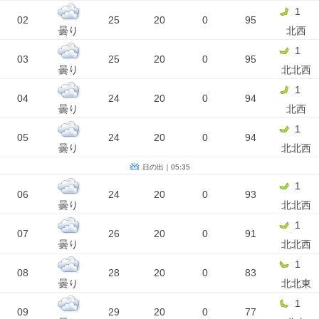
1
02
25
20
0
95
曇り
北西
1
03
25
20
0
95
曇り
北北西
1
04
24
20
0
94
曇り
北西
1
05
24
20
0
94
曇り
北北西
日の出｜05:35
1
06
24
20
0
93
曇り
北北西
1
07
26
20
0
91
曇り
北北西
1
08
28
20
0
83
曇り
北北東
1
09
29
20
0
77