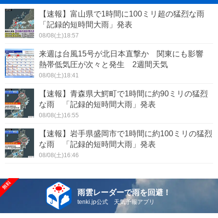
【速報】富山県で1時間に100ミリ超の猛烈な雨
「記録的短時間大雨」発表
08/08(土)18:57
来週は台風15号が北日本直撃か 関東にも影響
熱帯低気圧が次々と発生 2週間天気
08/08(土)18:41
【速報】青森県大鰐町で1時間に約90ミリの猛烈
な雨 「記録的短時間大雨」発表
08/08(土)16:55
【速報】岩手県盛岡市で1時間に約100ミリの猛烈
な雨 「記録的短時間大雨」発表
08/08(土)16:46
雨雲レーダーで雨を回避！
tenki.jp公式 天気予報アプリ