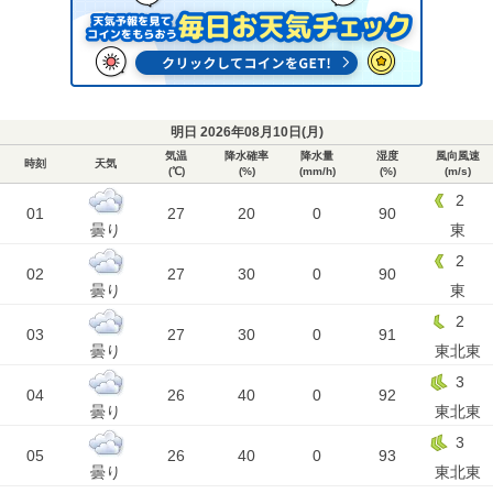
明日 2026年08月10日(
月
)
気温
降水確率
降水量
湿度
風向風速
時刻
天気
(℃)
(%)
(mm/h)
(%)
(m/s)
2
01
27
20
0
90
曇り
東
2
02
27
30
0
90
曇り
東
2
03
27
30
0
91
曇り
東北東
3
04
26
40
0
92
曇り
東北東
3
05
26
40
0
93
曇り
東北東