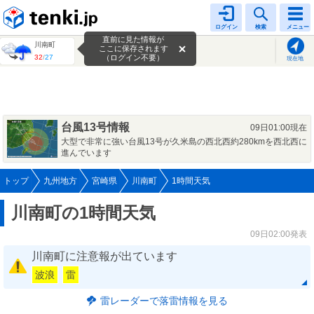
tenki.jp
ログイン
検索
メニュー
直前に見た情報が
川南町
ここに保存されます
32
/
27
（ログイン不要）
現在地
台風13号情報
09日01:00現在
大型で非常に強い台風13号が久米島の西北西約280kmを西北西に
進んでいます
トップ
九州地方
宮崎県
川南町
1時間天気
川南町の1時間天気
09日02:00発表
川南町に注意報が出ています
波浪
雷
雷レーダーで落雷情報を見る