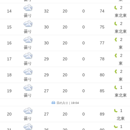
2
14
32
20
0
74
曇り
東北東
2
15
30
20
0
75
曇り
東北東
2
16
30
20
0
77
曇り
東
2
17
29
20
0
78
曇り
東
2
18
29
20
0
80
曇り
東
1
19
27
20
0
85
曇り
東北東
日の入り｜19:04
1
20
27
20
0
89
曇り
北東
1