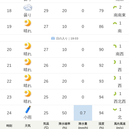
2
18
29
20
0
79
曇り
南南東
1
19
27
10
0
86
晴れ
南
日の入り｜19:03
1
20
27
10
0
90
晴れ
南西
1
21
26
20
0
92
晴れ
西
1
22
26
20
0
93
晴れ
西
1
23
25
20
0
94
晴れ
西北西
1
24
25
50
0.7
94
小雨
北
気温
降水確率
降水量
湿度
風向風速
時刻
天気
(℃)
(%)
(mm/h)
(%)
(m/s)