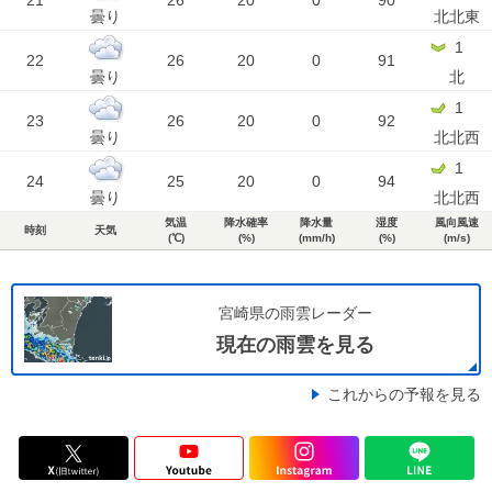
21
26
20
0
90
曇り
北北東
1
22
26
20
0
91
曇り
北
1
23
26
20
0
92
曇り
北北西
1
24
25
20
0
94
曇り
北北西
気温
降水確率
降水量
湿度
風向風速
時刻
天気
(℃)
(%)
(mm/h)
(%)
(m/s)
宮崎県の雨雲レーダー
現在の雨雲を見る
これからの予報を見る