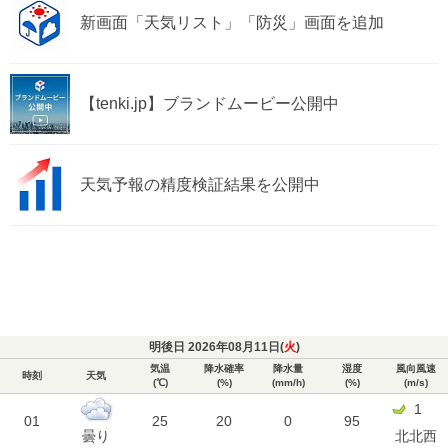
新画面「天気リスト」「防災」画面を追加
【tenki.jp】ブランドムービー公開中
天気予報の精度検証結果を公開中
明後日 2026年08月11日(
火
)
気温
降水確率
降水量
湿度
風向風速
時刻
天気
(℃)
(%)
(mm/h)
(%)
(m/s)
1
01
25
20
0
95
曇り
北北西