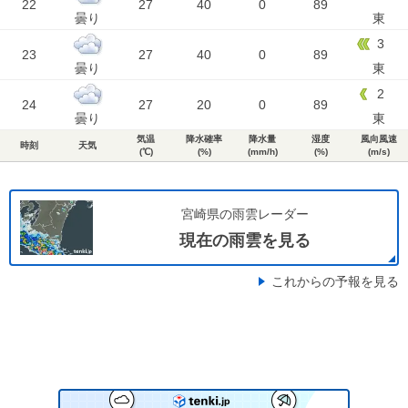
22
27
40
0
89
曇り
東
3
23
27
40
0
89
曇り
東
2
24
27
20
0
89
曇り
東
気温
降水確率
降水量
湿度
風向風速
時刻
天気
(℃)
(%)
(mm/h)
(%)
(m/s)
宮崎県の雨雲レーダー
現在の雨雲を見る
これからの予報を見る