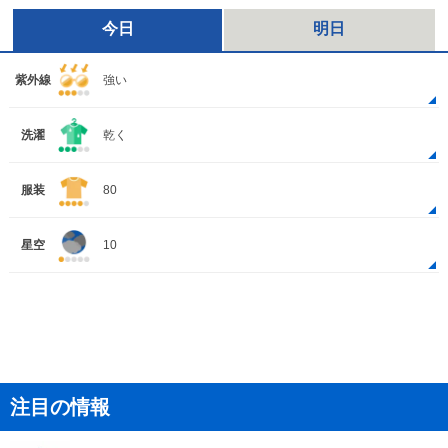
今日
明日
紫外線
強い
洗濯
乾く
服装
80
星空
10
注目の情報