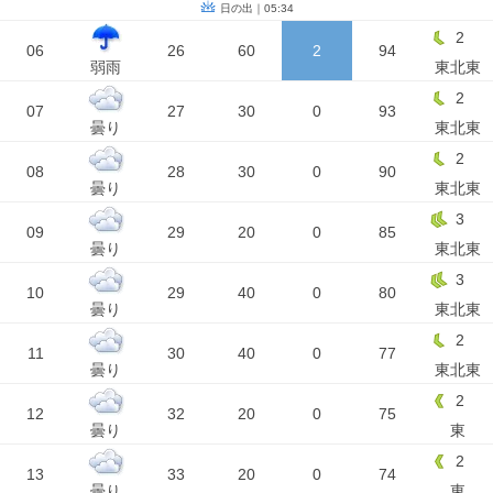
日の出｜05:34
2
06
26
60
2
94
弱雨
東北東
2
07
27
30
0
93
曇り
東北東
2
08
28
30
0
90
曇り
東北東
3
09
29
20
0
85
曇り
東北東
3
10
29
40
0
80
曇り
東北東
2
11
30
40
0
77
曇り
東北東
2
12
32
20
0
75
曇り
東
2
13
33
20
0
74
曇り
東