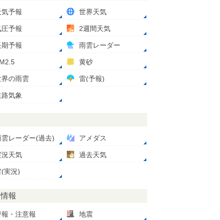
天気予報
世界天気
気圧予報
2週間天気
長期予報
雨雲レーダー
M2.5
黄砂
世界の雨雲
雷(予報)
道路気象
測
雨雲レーダー(過去)
アメダス
実況天気
過去天気
(実況)
災情報
警報・注意報
地震