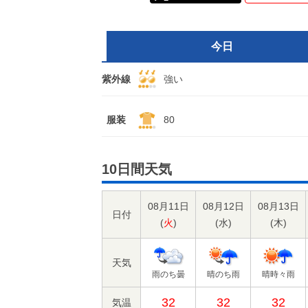
今日
紫外線
強い
服装
80
10日間天気
08月11日
08月12日
08月13日
日付
(
火
)
(
水
)
(
木
)
天気
雨のち曇
晴のち雨
晴時々雨
32
32
32
気温