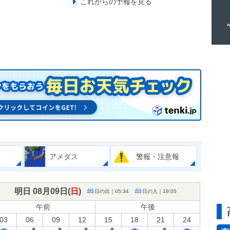
これからの予報を見る
アメダス
警報・注意報
明日 08月09日(
日
)
日の出｜05:34
日の入｜19:05
午前
午後
03
06
09
12
15
18
21
24