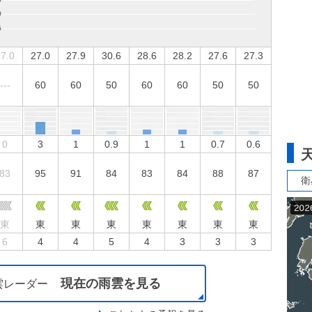
7.0
27.0
27.9
30.6
28.6
28.2
27.6
27.3
---
60
60
50
60
60
50
50
0
3
1
0.9
1
1
0.7
0.6
83
95
91
84
83
84
88
87
衛
東
東
東
東
東
東
東
東
6
4
4
5
4
3
3
3
現在の雨雲を見る
雲レーダー