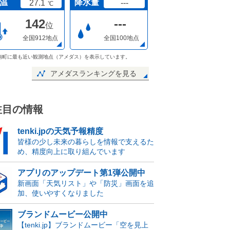
温
降水量
27.1
---
℃
142
---
位
全国912地点
全国100地点
南町に最も近い観測地点（アメダス）を表示しています。
アメダスランキングを見る
注目の情報
tenki.jpの天気予報精度
皆様の少し未来の暮らしを情報で支えるた
め、精度向上に取り組んでいます
アプリのアップデート第1弾公開中
新画面「天気リスト」や「防災」画面を追
加、使いやすくなりました
ブランドムービー公開中
【tenki.jp】ブランドムービー「空を見上