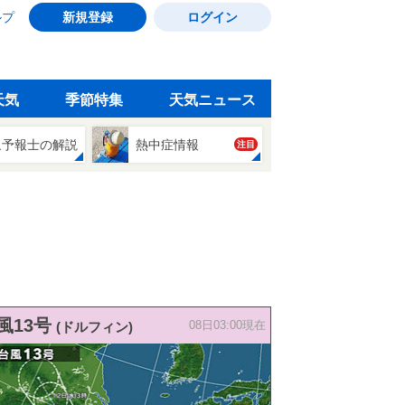
ルプ
新規登録
ログイン
天気
季節特集
天気ニュース
象予報士の解説
熱中症情報
注目
風13号
(ドルフィン)
08日03:00現在