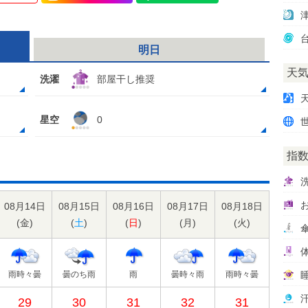
明日
天
洗濯
部屋干し推奨
星空
0
指
08月14日
08月15日
08月16日
08月17日
08月18日
(
金
)
(
土
)
(
日
)
(
月
)
(
火
)
雨時々曇
曇のち雨
雨
曇時々雨
雨時々曇
29
30
31
32
31