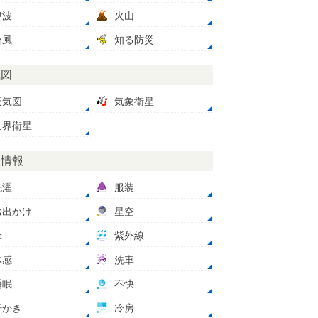
津波
火山
台風
知る防災
気図
天気図
気象衛星
世界衛星
数情報
洗濯
服装
お出かけ
星空
傘
紫外線
体感
洗車
睡眠
不快
汗かき
冷房