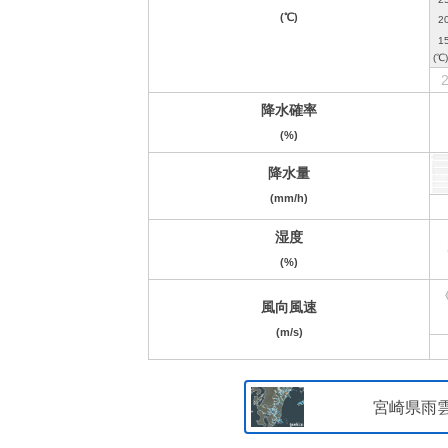
(℃)
2
降水確率
(%)
降水量
(mm/h)
湿度
(%)
風向風速
(m/s)
宮崎県雨