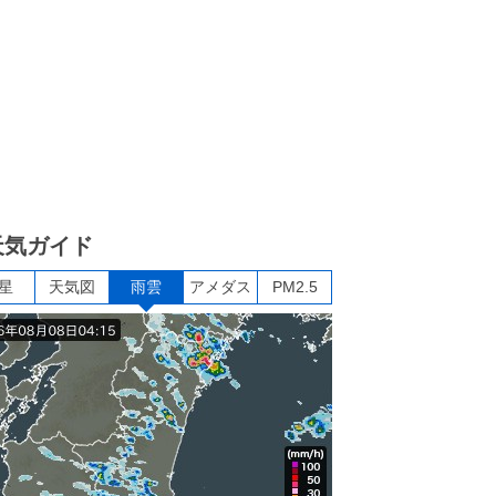
天気ガイド
星
天気図
雨雲
アメダス
PM2.5