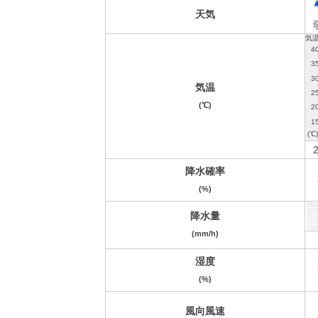
天気
気温
(℃)
2
降水確率
(%)
降水量
(mm/h)
湿度
(%)
風向風速