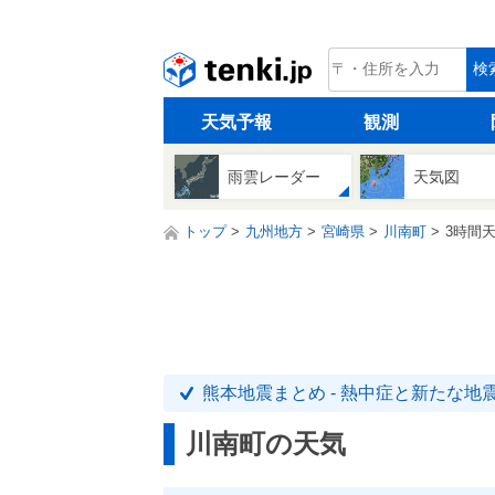
tenki.jp
検
天気予報
観測
雨雲レーダー
天気図
トップ
九州地方
宮崎県
川南町
3時間
熊本地震まとめ - 熱中症と新たな地
川南町の天気