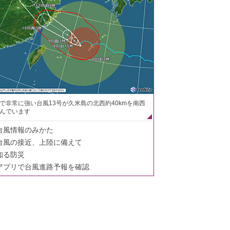
で非常に強い台風13号が久米島の北西約40kmを南西
んでいます
台風情報のみかた
台風の接近、上陸に備えて
知る防災
アプリで台風進路予報を確認