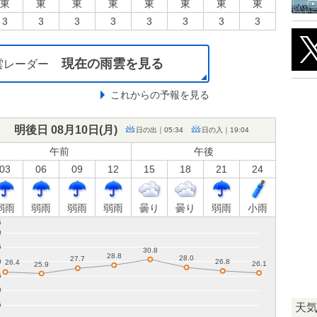
東
東
東
東
東
東
東
東
3
3
3
3
3
3
3
3
現在の雨雲を見る
雲レーダー
これからの予報を見る
明後日 08月10日(
月
)
日の出｜05:34
日の入｜19:04
午前
午後
03
06
09
12
15
18
21
24
弱雨
弱雨
弱雨
弱雨
曇り
曇り
弱雨
小雨
天