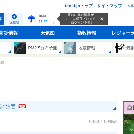
tenki.jpトップ
｜
サイトマップ
｜
ヘ
直前に見た情報が
川南町
索
ここに保存されます
31
/
27
現在地
（ログイン不要）
ｘ
防災情報
天気図
指数情報
レジャー
PM2.5分布予測
地震情報
気
天気
震に注意
台
警戒
08日04:00発表