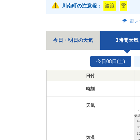
川南町の注意報：
波浪
雷
雷レ
今日・明日の天気
3時間天気
今日08日(土)
日付
時刻
天気
気温