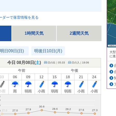
ーダーで落雷情報を見る
1時間天気
2週間天気
明日09日(日)
明後日10日(月)
大型
に進
今日 08月08日(
土
)
日の出｜05:33
日の入｜19:06
午前
午後
03
06
09
12
15
18
21
24
小雨
雨
弱雨
小雨
弱雨
弱雨
小雨
小雨