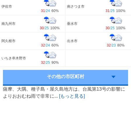
伊佐市
南さつま市
31
/
24
60%
31
/
25
100%
南九州市
垂水市
30
/
25
100%
30
/
25
100%
阿久根市
出水市
32
/
24
60%
32
/
23
80%
いちき串木野市
32
/
25
90%
その他の市区町村
薩摩、大隅、種子島・屋久島地方は、台風第13号の影響に
よりおおむね雨で非常に...
[もっと見る]