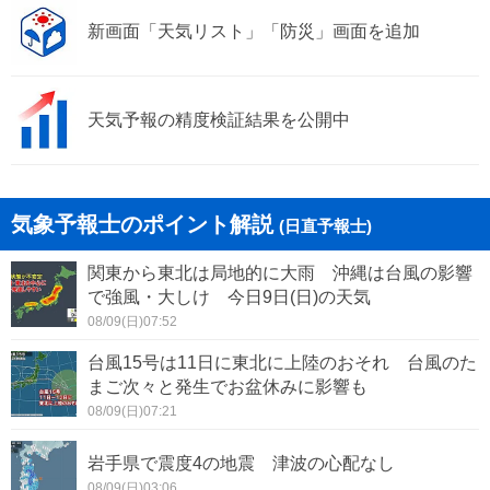
新画面「天気リスト」「防災」画面を追加
天気予報の精度検証結果を公開中
気象予報士のポイント解説
(日直予報士)
関東から東北は局地的に大雨 沖縄は台風の影響
で強風・大しけ 今日9日(日)の天気
08/09(日)07:52
台風15号は11日に東北に上陸のおそれ 台風のた
まご次々と発生でお盆休みに影響も
08/09(日)07:21
岩手県で震度4の地震 津波の心配なし
08/09(日)03:06