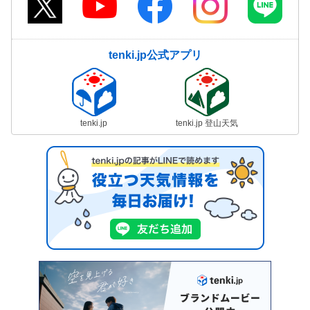
tenki.jp公式アプリ
tenki.jp
tenki.jp 登山天気