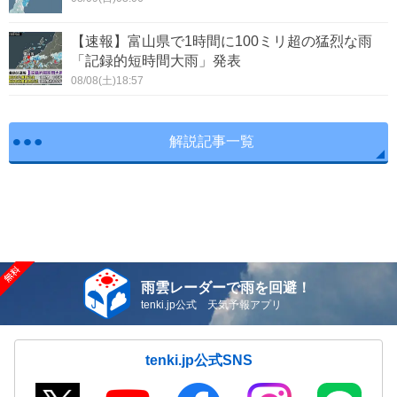
【速報】富山県で1時間に100ミリ超の猛烈な雨
「記録的短時間大雨」発表
08/08(土)18:57
解説記事一覧
雨雲レーダーで雨を回避！
tenki.jp公式 天気予報アプリ
tenki.jp公式SNS