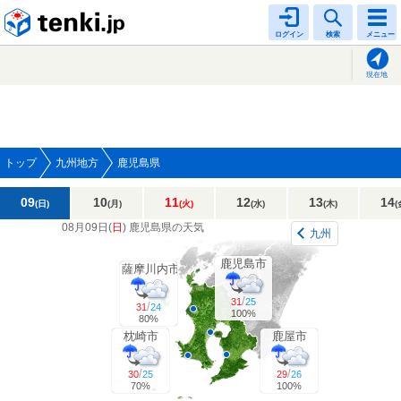
tenki.jp
ログイン
検索
メニュー
現在地
トップ
九州地方
鹿児島県
09
10
11
12
13
14
(日)
(月)
(火)
(水)
(木)
(
08月09日(
日
)
鹿児島県の天気
九州
鹿児島市
薩摩川内市
/
31
25
/
31
24
100%
80%
枕崎市
鹿屋市
/
/
30
25
29
26
70%
100%