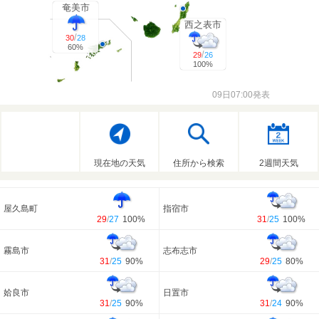
奄美市
西之表市
/
30
28
60%
/
29
26
100%
09日07:00発表
現在地の天気
住所から検索
2週間天気
屋久島町
指宿市
29
/
27
100%
31
/
25
100%
霧島市
志布志市
31
/
25
90%
29
/
25
80%
姶良市
日置市
31
/
25
90%
31
/
24
90%