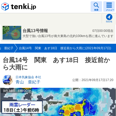
tenki.jp
検索
メニュー
現在地
台風13号情報
07日00:00現在
大型で強い台風13号が南大東島の北約100kmを西に進んでいます
山 亜紀子
台風14号 関東 あす18日 接近前から大雨に(2021年09月17日)
台風14号 関東 あす18日 接近前か
ら大雨に
日本気象協会 本社
公開：2021年09月17日17:20
青山 亜紀子