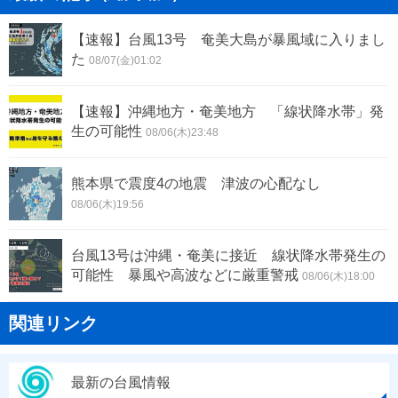
【速報】台風13号 奄美大島が暴風域に入りまし
た
08/07(金)01:02
【速報】沖縄地方・奄美地方 「線状降水帯」発
生の可能性
08/06(木)23:48
熊本県で震度4の地震 津波の心配なし
08/06(木)19:56
台風13号は沖縄・奄美に接近 線状降水帯発生の
可能性 暴風や高波などに厳重警戒
08/06(木)18:00
関連リンク
最新の台風情報