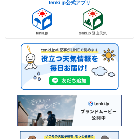
tenki.jp公式アプリ
tenki.jp
tenki.jp 登山天気