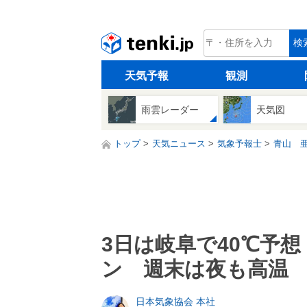
tenki.jp
検
天気予報
観測
雨雲レーダー
天気図
トップ
天気ニュース
気象予報士
青山 
3日は岐阜で40℃予
ン 週末は夜も高温
日本気象協会 本社