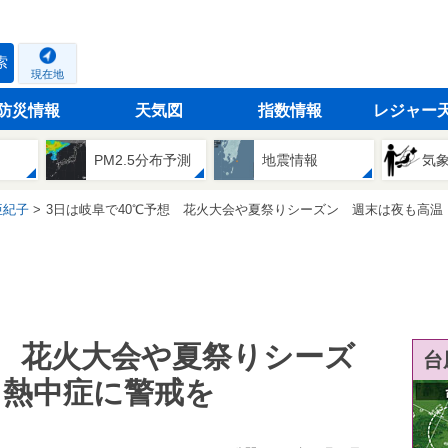
索
現在地
防災情報
天気図
指数情報
レジャー
PM2.5分布予測
地震情報
気
亜紀子
3日は岐阜で40℃予想 花火大会や夏祭りシーズン 週末は夜も高温 熱中
想 花火大会や夏祭りシーズ
台
 熱中症に警戒を