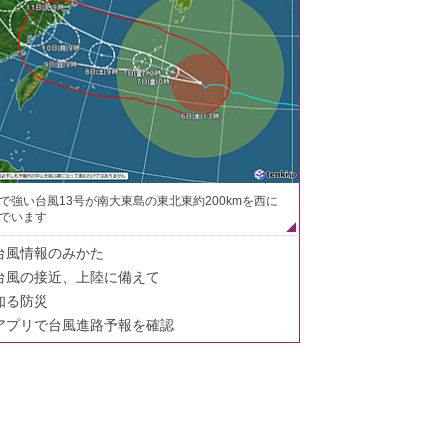
で強い台風13号が南大東島の東北東約200kmを西に
でいます
台風情報のみかた
台風の接近、上陸に備えて
知る防災
アプリで台風進路予報を確認