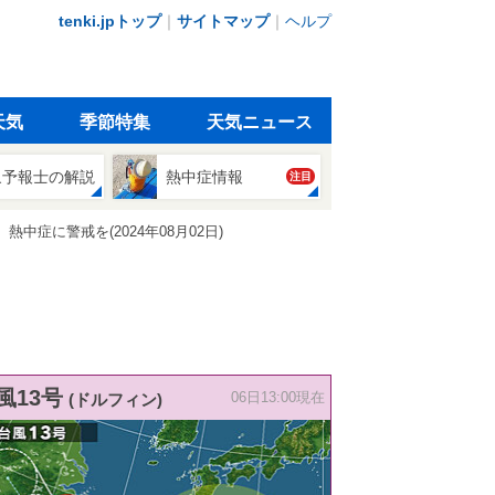
tenki.jpトップ
｜
サイトマップ
｜
ヘルプ
天気
季節特集
天気ニュース
象予報士の解説
熱中症情報
注目
症に警戒を(2024年08月02日)
風13号
(ドルフィン)
06日13:00現在