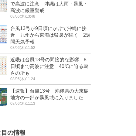
で高波に注意 沖縄は大雨・暴風・
高波に厳重警戒
08/06(木)13:48
台風13号が9日頃にかけて沖縄に接
近 九州から東海は猛暑が続く 2週
間天気予報
08/06(木)11:52
近畿は台風13号の間接的な影響 8
日頃まで高波に注意 40℃に迫る暑
さの所も
08/06(木)11:24
【速報】台風13号 沖縄県の大東島
地方の一部が暴風域に入りました
08/06(木)11:13
注目の情報