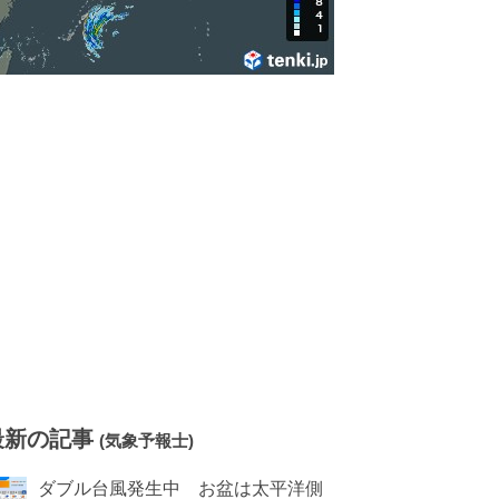
最新の記事
(気象予報士)
ダブル台風発生中 お盆は太平洋側