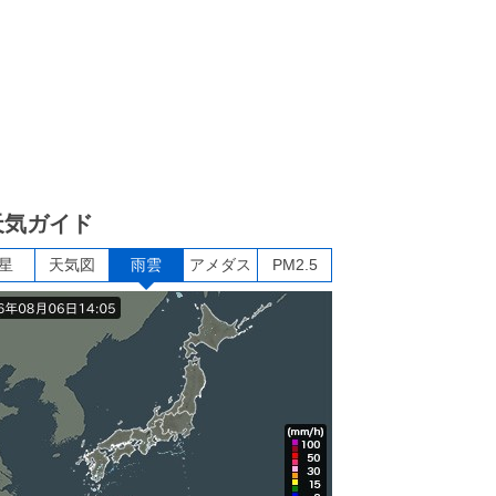
天気ガイド
星
天気図
雨雲
アメダス
PM2.5