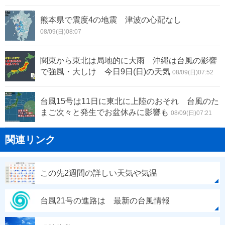
熊本県で震度4の地震 津波の心配なし
08/09(日)08:07
関東から東北は局地的に大雨 沖縄は台風の影響
で強風・大しけ 今日9日(日)の天気
08/09(日)07:52
台風15号は11日に東北に上陸のおそれ 台風のた
まご次々と発生でお盆休みに影響も
08/09(日)07:21
関連リンク
この先2週間の詳しい天気や気温
台風21号の進路は 最新の台風情報