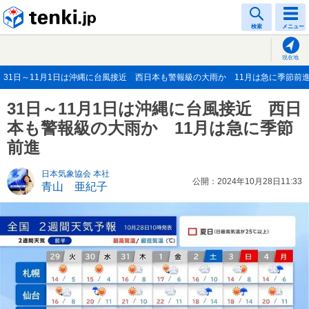
tenki.jp
検索
メニュー
現在地
31日～11月1日は沖縄に台風接近 西日本も警報級の大雨か 11月は急に季節前進(20
31日～11月1日は沖縄に台風接近 西日
本も警報級の大雨か 11月は急に季節
前進
日本気象協会 本社
公開：2024年10月28日11:33
青山 亜紀子