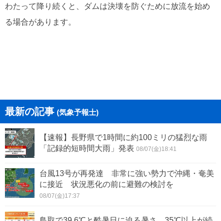
わたって降り続くと、ダムは決壊を防ぐために放流を始め
る場合があります。
最新の記事
(気象予報士)
【速報】長野県で1時間に約100ミリの猛烈な雨
「記録的短時間大雨」発表
08/07(金)18:41
台風13号が再発達 非常に強い勢力で沖縄・奄美
に接近 状況悪化の前に避難の検討を
08/07(金)17:37
鳥取で39.6℃と酷暑日に迫る暑さ 35℃以上が続