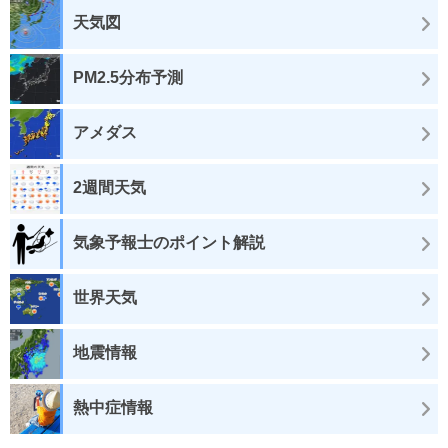
天気図
PM2.5分布予測
アメダス
2週間天気
気象予報士のポイント解説
世界天気
地震情報
熱中症情報