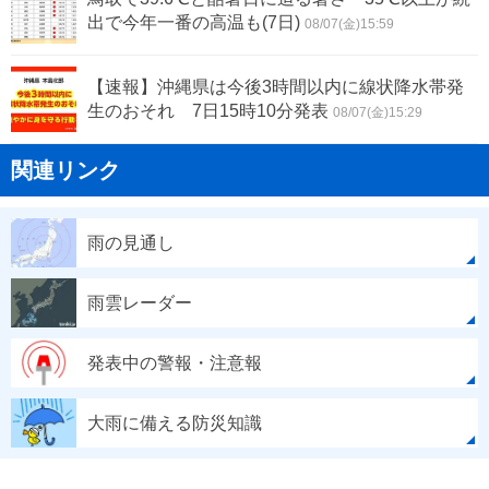
出で今年一番の高温も(7日)
08/07(金)15:59
【速報】沖縄県は今後3時間以内に線状降水帯発
生のおそれ 7日15時10分発表
08/07(金)15:29
関連リンク
雨の見通し
雨雲レーダー
発表中の警報・注意報
大雨に備える防災知識