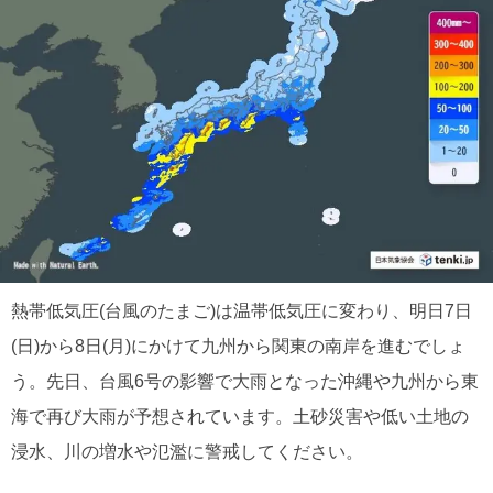
熱帯低気圧(台風のたまご)は温帯低気圧に変わり、明日7日
(日)から8日(月)にかけて九州から関東の南岸を進むでしょ
う。先日、台風6号の影響で大雨となった沖縄や九州から東
海で再び大雨が予想されています。土砂災害や低い土地の
浸水、川の増水や氾濫に警戒してください。