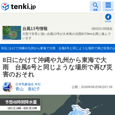
tenki.jp
検索
メニュー
現在地
台風13号情報
08日01:00現在
大型で非常に強い台風13号が久米島の北西約70kmを西に進んで
います
8日にかけて沖縄や九州から東海で大雨 台風6号と同じような場所で再び災害のおそれ(
8日にかけて沖縄や九州から東海で大
雨 台風6号と同じような場所で再び災
害のおそれ
日本気象協会 本社
公開：2026年06月06日07:28
青山 亜紀子