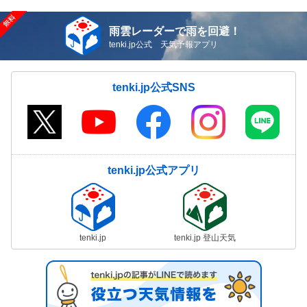
雨雲レーダーで雨を回避！
tenki.jp公式 天気予報アプリ
tenki.jp公式SNS
tenki.jp公式アプリ
tenki.jp
tenki.jp 登山天気