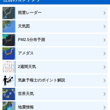
雨雲レーダー
天気図
PM2.5分布予測
アメダス
2週間天気
気象予報士のポイント解説
世界天気
地震情報