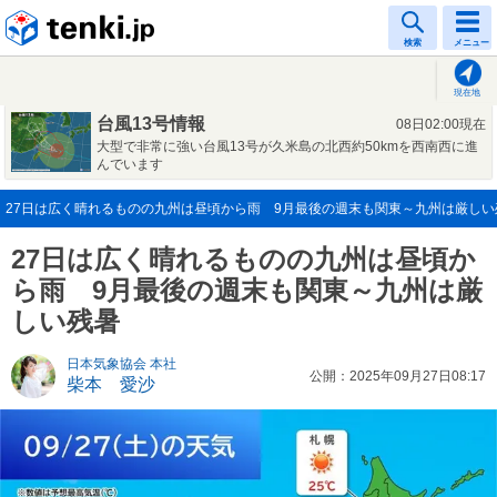
tenki.jp
検索
メニュー
現在地
台風13号情報
08日02:00現在
大型で非常に強い台風13号が久米島の北西約50kmを西南西に進
んでいます
27日は広く晴れるものの九州は昼頃から雨 9月最後の週末も関東～九州は厳しい残暑(
27日は広く晴れるものの九州は昼頃か
ら雨 9月最後の週末も関東～九州は厳
しい残暑
日本気象協会 本社
公開：2025年09月27日08:17
柴本 愛沙