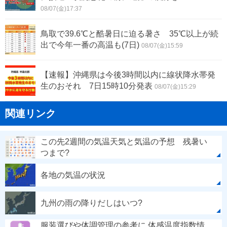
08/07(金)17:37
鳥取で39.6℃と酷暑日に迫る暑さ 35℃以上が続
出で今年一番の高温も(7日)
08/07(金)15:59
【速報】沖縄県は今後3時間以内に線状降水帯発
生のおそれ 7日15時10分発表
08/07(金)15:29
関連リンク
この先2週間の気温天気と気温の予想 残暑い
つまで?
各地の気温の状況
九州の雨の降りだしはいつ?
服装選びや体調管理の参考に 体感温度指数情