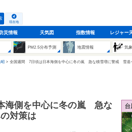
索
現在地
防災情報
天気図
指数情報
レジャー
PM2.5分布予測
地震情報
気
浩昭
全国週間 7日頃は日本海側を中心に冬の嵐 急な積雪増に警戒 雪道への対
本海側を中心に冬の嵐 急な
台
への対策は