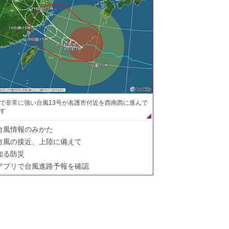
で非常に強い台風13号が名護市付近を西南西に進んで
す
台風情報のみかた
台風の接近、上陸に備えて
知る防災
アプリで台風進路予報を確認