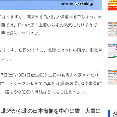
雨になりますが、関東から九州は大体晴れるでしょう。最
ら西では、日中は広く上着いらずの陽気になりそうで
上手に調節して下さい。
となります。連日のように、北陸では冷たい雨が、東北や
しょう。
日(土)と8日(日)は全国的に日中も震える寒さとなり
で、今シーズン初めての真冬日(最高気温が0度未満)に
と、路面や水道管の凍結などにもご注意下さい。
置 北陸から北の日本海側を中心に雪 大雪に