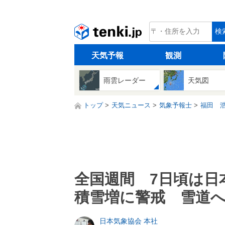
tenki.jp
検
天気予報
観測
雨雲レーダー
天気図
トップ
天気ニュース
気象予報士
福田 
全国週間 7日頃は日
積雪増に警戒 雪道
日本気象協会 本社