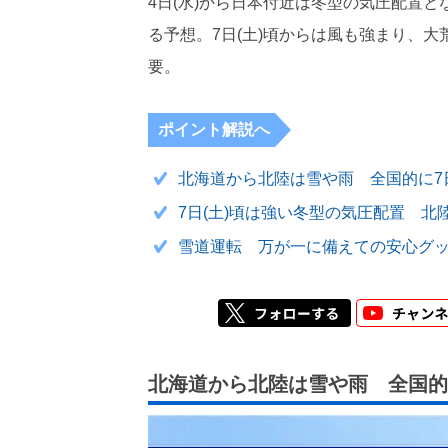
4日(水)から日本付近は冬型の気圧配置
る予想。7日(土)頃からは風も強まり、
要。
ポイント解説へ
北海道から北陸は雪や雨 全国的に7日
7日(土)頃は強い冬型の気圧配置 
雪道運転 万が一に備えての安心グ
北海道から北陸は雪や雨 全国的に