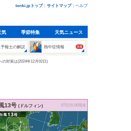
tenki.jpトップ
｜
サイトマップ
｜
ヘルプ
天気
季節特集
天気ニュース
象予報士の解説
熱中症情報
注目
策は(2024年12月02日)
風13号
(ドルフィン)
07日15:00現在