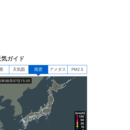
天気ガイド
星
天気図
雨雲
アメダス
PM2.5