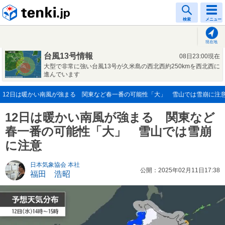
tenki.jp
検索
メニュー
現在地
台風13号情報
08日23:00現在
大型で非常に強い台風13号が久米島の西北西約250kmを西北西に
進んでいます
12日は暖かい南風が強まる 関東など春一番の可能性「大」 雪山では雪崩に注意(20
12日は暖かい南風が強まる 関東など
春一番の可能性「大」 雪山では雪崩
に注意
日本気象協会 本社
公開：2025年02月11日17:38
福田 浩昭