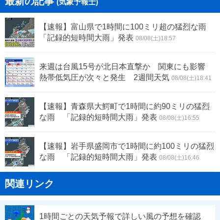
最新の記事
(気象予報士)
【速報】富山県で1時間に100ミリ超の猛烈な雨
「記録的短時間大雨」発表
08/08(土)18:57
来週は台風15号が北日本直撃か 関東にも影響
熱帯低気圧が次々と発生 2週間天気
08/08(土)18:41
【速報】青森県大鰐町で1時間に約90ミリの猛烈
な雨 「記録的短時間大雨」発表
08/08(土)16:55
【速報】岩手県盛岡市で1時間に約100ミリの猛烈
な雨 「記録的短時間大雨」発表
08/08(土)16:46
関連リンク
1時間ごとの天気予報で詳しい風の予想を確認