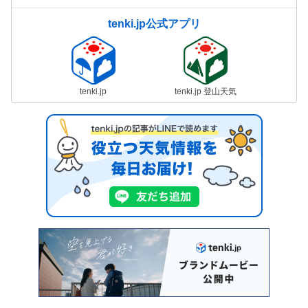
tenki.jp公式アプリ
tenki.jp
tenki.jp 登山天気