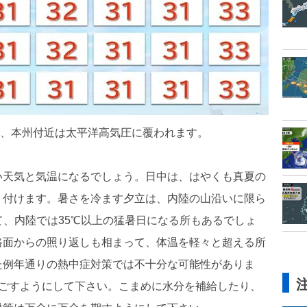
弱め、本州付近は太平洋高気圧に覆われます。
い天気と気温になるでしょう。日中は、はやくも真夏の
り付けます。暑さを冷ます夕立は、内陸の山沿いに限ら
て、内陸では35℃以上の猛暑日になる所もあるでしょ
路面からの照り返しも相まって、体温を軽々と超える所
た例年通りの熱中症対策では不十分な可能性がありま
過ごすようにして下さい。こまめに水分を補給したり、