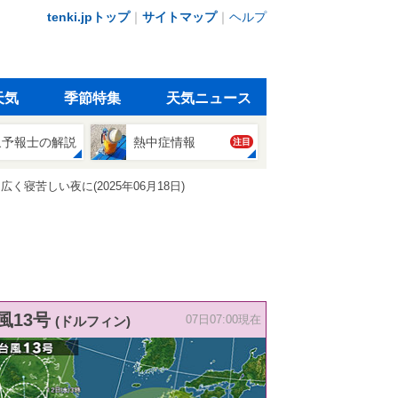
tenki.jpトップ
｜
サイトマップ
｜
ヘルプ
天気
季節特集
天気ニュース
象予報士の解説
熱中症情報
注目
苦しい夜に(2025年06月18日)
風13号
(ドルフィン)
07日07:00現在