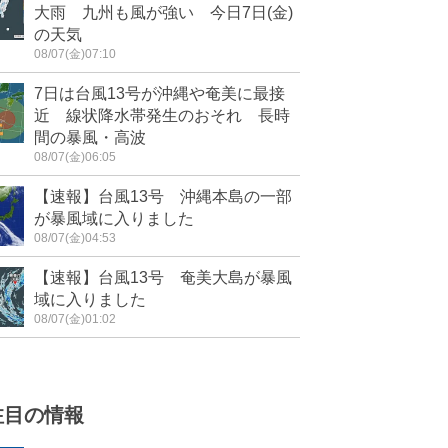
大雨 九州も風が強い 今日7日(金)
の天気
08/07(金)07:10
7日は台風13号が沖縄や奄美に最接
近 線状降水帯発生のおそれ 長時
間の暴風・高波
08/07(金)06:05
【速報】台風13号 沖縄本島の一部
が暴風域に入りました
08/07(金)04:53
【速報】台風13号 奄美大島が暴風
域に入りました
08/07(金)01:02
注目の情報