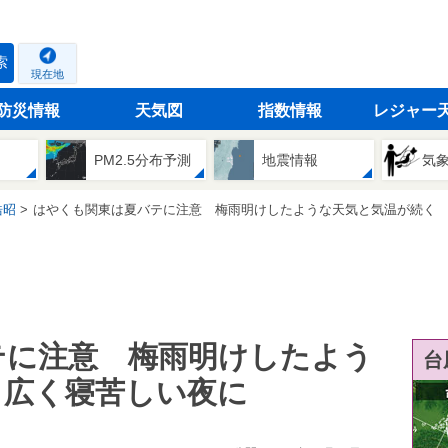
索
現在地
防災情報
天気図
指数情報
レジャー
PM2.5分布予測
地震情報
気
浩昭
はやくも関東は夏バテに注意 梅雨明けしたような天気と気温が続く 広く寝
テに注意 梅雨明けしたよう
台
 広く寝苦しい夜に