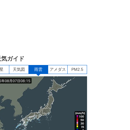
天気ガイド
星
天気図
雨雲
アメダス
PM2.5