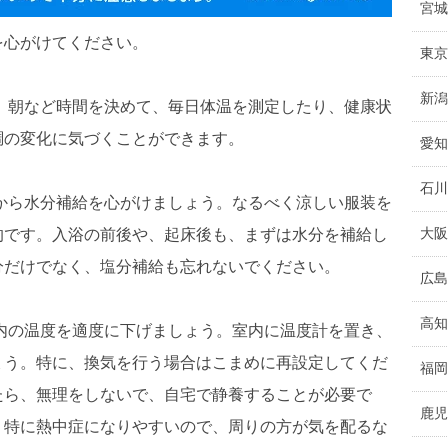
宮城
を心がけてください。
東京
新潟
。朝など時間を決めて、毎日体温を測定したり、健康状
調の変化に気づくことができます。
愛知
石川
から水分補給を心がけましょう。なるべく涼しい服装を
大阪
的です。入浴の前後や、起床後も、まずは水分を補給し
分だけでなく、塩分補給も忘れないでください。
広島
高知
内の温度を適度に下げましょう。室内に温度計を置き、
ょう。特に、換気を行う場合はこまめに再設定してくだ
福岡
たら、無理をしないで、自宅で静養することが必要で
鹿児
、特に熱中症になりやすいので、周りの方が気を配るな