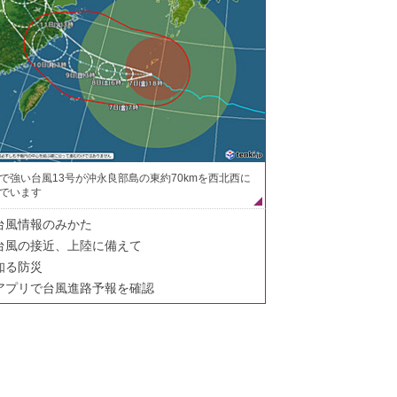
で強い台風13号が沖永良部島の東約70kmを西北西に
でいます
台風情報のみかた
台風の接近、上陸に備えて
知る防災
アプリで台風進路予報を確認