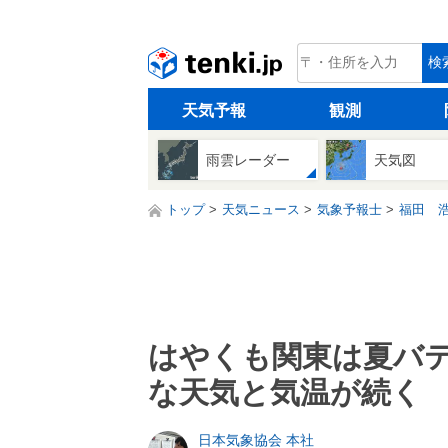
tenki.jp
検
天気予報
観測
雨雲レーダー
天気図
トップ
天気ニュース
気象予報士
福田 
はやくも関東は夏バ
な天気と気温が続く
日本気象協会 本社