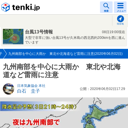
tenki.jp
検索
メニュー
現在地
台風13号情報
08日19:00現在
大型で非常に強い台風13号が久米島の西北西約200kmを西に進ん
でいます
子
九州南部を中心に大雨か 東北や北海道など雷雨に注意(2020年06月02日)
九州南部を中心に大雨か 東北や北海
道など雷雨に注意
日本気象協会 本社
公開：2020年06月02日17:29
白石 圭子