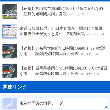
【速報】富山県で1時間に100ミリ超の猛烈な雨
「記録的短時間大雨」発表
08/08(土)18:57
来週は台風15号が北日本直撃か 関東にも影響
熱帯低気圧が次々と発生 2週間天気
08/08(土)18:41
【速報】青森県大鰐町で1時間に約90ミリの猛烈
な雨 「記録的短時間大雨」発表
08/08(土)16:55
【速報】岩手県盛岡市で1時間に約100ミリの猛烈
な雨 「記録的短時間大雨」発表
08/08(土)16:46
関連リンク
現在地周辺の雨雲レーダー