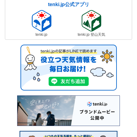
tenki.jp公式アプリ
tenki.jp
tenki.jp 登山天気