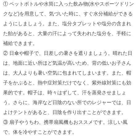
① ペットボトルや水筒に入った飲み物(水やスポーツドリン
クなど)を用意して、気づいた時に、すぐ水分補給ができる
ようにしましょう。また、塩分タブレットや塩分の含まれ
た飴があると、大量の汗によって失われた塩分を、手軽に
補給できます。
② 日傘や帽子で、日差しの暑さを遮りましょう。晴れた日
は、地面に近い所ほど気温が高いため、背の低いお子さん
は、大人よりも暑い空気に包まれてしまいます。また、帽
子をかぶると、熱中症対策だけでなく、紫外線対策にも効
果的です。帽子は、時々はずして、汗を蒸発させましょ
う。さらに、海岸など日陰のない所でのレジャーでは、日
よけテントがあると、日陰を作り出すことができます。
③ 扇子やうちわ、携帯扇風機もおススメです。涼しい風
で、体を冷やすことができます。