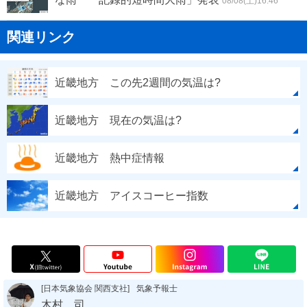
08/08(土)16:46
関連リンク
近畿地方 この先2週間の気温は?
近畿地方 現在の気温は?
近畿地方 熱中症情報
近畿地方 アイスコーヒー指数
[日本気象協会 関西支社]
気象予報士
木村 司