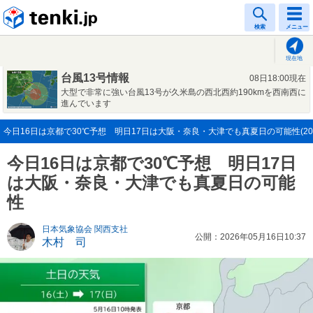
tenki.jp
検索
メニュー
現在地
台風13号情報
08日18:00現在
大型で非常に強い台風13号が久米島の西北西約190kmを西南西に
進んでいます
今日16日は京都で30℃予想 明日17日は大阪・奈良・大津でも真夏日の可能性(2026
今日16日は京都で30℃予想 明日17日
は大阪・奈良・大津でも真夏日の可能
性
日本気象協会 関西支社
公開：2026年05月16日10:37
木村 司