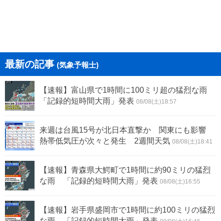
最新の記事
(気象予報士)
【速報】富山県で1時間に100ミリ超の猛烈な雨
「記録的短時間大雨」発表
08/08(土)18:57
来週は台風15号が北日本直撃か 関東にも影響
熱帯低気圧が次々と発生 2週間天気
08/08(土)18:41
【速報】青森県大鰐町で1時間に約90ミリの猛烈
な雨 「記録的短時間大雨」発表
08/08(土)16:55
【速報】岩手県盛岡市で1時間に約100ミリの猛烈
な雨 「記録的短時間大雨」発表