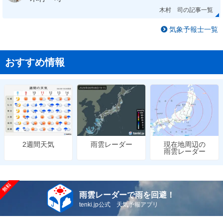
木村 司の記事一覧
気象予報士一覧
おすすめ情報
雨雲レーダー
現在地周辺の
2週間天気
雨雲レーダー
雨雲レーダーで雨を回避！
tenki.jp公式 天気予報アプリ