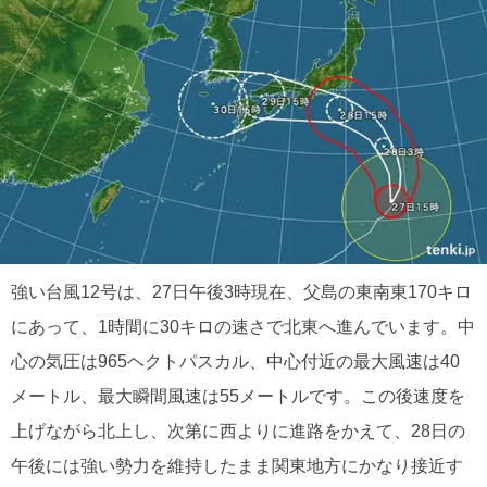
強い台風12号は、27日午後3時現在、父島の東南東170キロ
にあって、1時間に30キロの速さで北東へ進んでいます。中
心の気圧は965ヘクトパスカル、中心付近の最大風速は40
メートル、最大瞬間風速は55メートルです。この後速度を
上げながら北上し、次第に西よりに進路をかえて、28日の
午後には強い勢力を維持したまま関東地方にかなり接近す