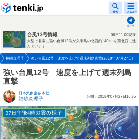
tenki.jp
検索
メニュー
現在地
台風13号情報
08日11:00現在
大型で非常に強い台風13号が久米島の北西約140kmを西北西に進
んでいます
福嶋真理子
強い台風12号 速度を上げて週末列島直撃(2018年07月27日)
強い台風12号 速度を上げて週末列島
直撃
日本気象協会 本社
公開：2018年07月27日16:35
福嶋真理子