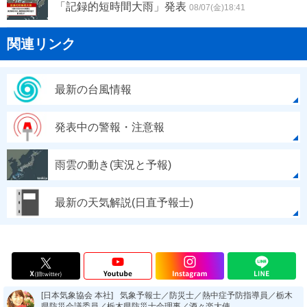
「記録的短時間大雨」発表
08/07(金)18:41
関連リンク
最新の台風情報
発表中の警報・注意報
雨雲の動き(実況と予報)
最新の天気解説(日直予報士)
[日本気象協会 本社]
気象予報士／防災士／熱中症予防指導員／栃木
県防災会議委員／栃木県防災士会理事／酒々楽大使