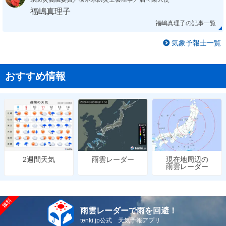
福嶋真理子
福嶋真理子の記事一覧
気象予報士一覧
おすすめ情報
雨雲レーダー
現在地周辺の
2週間天気
雨雲レーダー
雨雲レーダーで雨を回避！
tenki.jp公式 天気予報アプリ