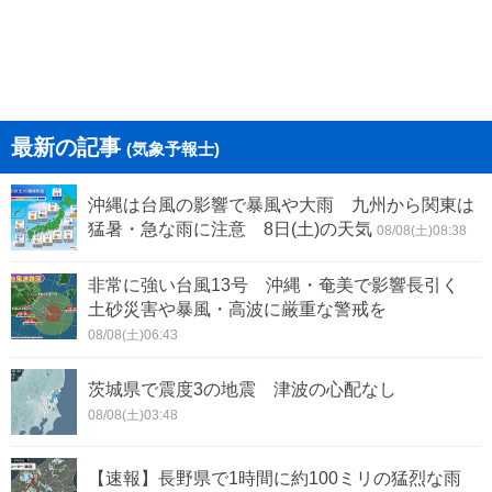
最新の記事
(気象予報士)
沖縄は台風の影響で暴風や大雨 九州から関東は
猛暑・急な雨に注意 8日(土)の天気
08/08(土)08:38
非常に強い台風13号 沖縄・奄美で影響長引く
土砂災害や暴風・高波に厳重な警戒を
08/08(土)06:43
茨城県で震度3の地震 津波の心配なし
08/08(土)03:48
【速報】長野県で1時間に約100ミリの猛烈な雨