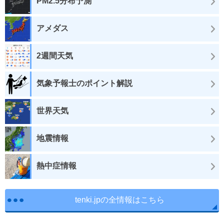
PM2.5分布予測
アメダス
2週間天気
気象予報士のポイント解説
世界天気
地震情報
熱中症情報
tenki.jpの全情報はこちら