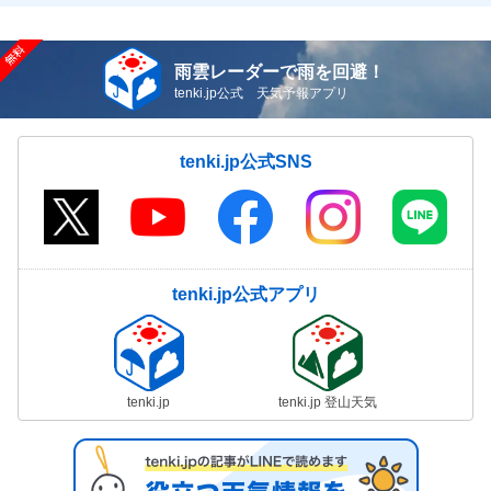
雨雲レーダーで雨を回避！
tenki.jp公式 天気予報アプリ
tenki.jp公式SNS
tenki.jp公式アプリ
tenki.jp
tenki.jp 登山天気