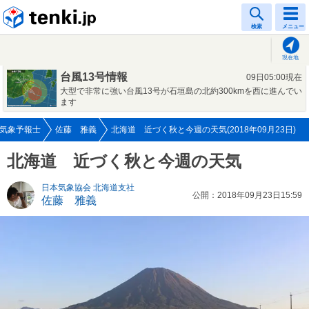
tenki.jp
検索
メニュー
現在地
台風13号情報
09日05:00現在
大型で非常に強い台風13号が石垣島の北約300kmを西に進んでい
ます
気象予報士
佐藤 雅義
北海道 近づく秋と今週の天気(2018年09月23日)
北海道 近づく秋と今週の天気
日本気象協会 北海道支社
公開：2018年09月23日15:59
佐藤 雅義