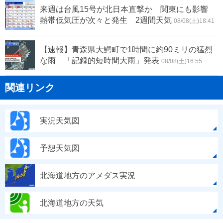
来週は台風15号が北日本直撃か 関東にも影響
熱帯低気圧が次々と発生 2週間天気
08/08(土)18:41
【速報】青森県大鰐町で1時間に約90ミリの猛烈
な雨 「記録的短時間大雨」発表
08/08(土)16:55
関連リンク
実況天気図
予想天気図
北海道地方のアメダス実況
北海道地方の天気