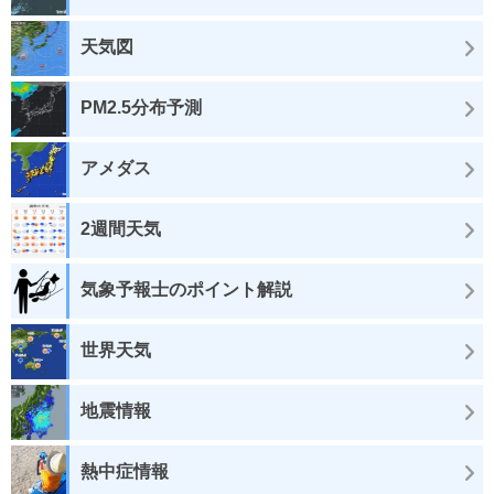
天気図
PM2.5分布予測
アメダス
2週間天気
気象予報士のポイント解説
世界天気
地震情報
熱中症情報