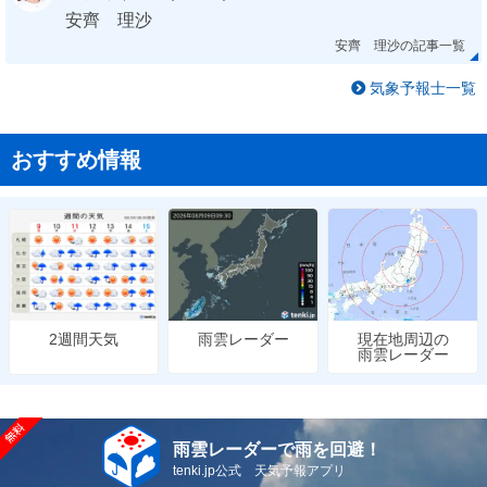
安齊 理沙
安齊 理沙の記事一覧
気象予報士一覧
おすすめ情報
雨雲レーダー
現在地周辺の
2週間天気
雨雲レーダー
雨雲レーダーで雨を回避！
tenki.jp公式 天気予報アプリ