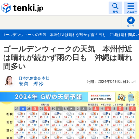
tenki.jp
検索
メニュー
現在地
ゴールデンウィークの天気 本州付近は晴れが続かず雨の日も 沖縄は晴れ間多い(20
ゴールデンウィークの天気 本州付近
は晴れが続かず雨の日も 沖縄は晴れ
間多い
日本気象協会 本社
公開：2024年04月05日16:54
安齊 理沙