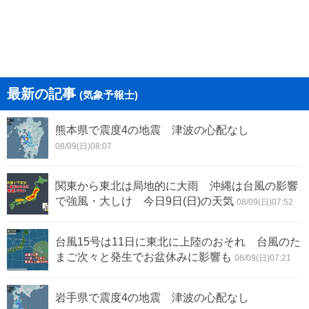
最新の記事
(気象予報士)
熊本県で震度4の地震 津波の心配なし
08/09(日)08:07
関東から東北は局地的に大雨 沖縄は台風の影響
で強風・大しけ 今日9日(日)の天気
08/09(日)07:52
台風15号は11日に東北に上陸のおそれ 台風のた
まご次々と発生でお盆休みに影響も
08/09(日)07:21
岩手県で震度4の地震 津波の心配なし