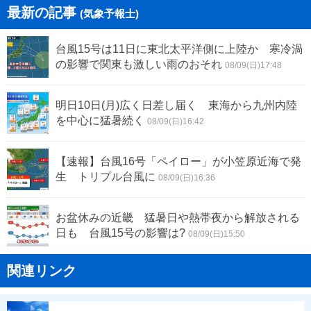
最新の記事
(気象予報士)
台風15号は11日に東北太平洋側に上陸か 寒冷渦
の影響で関東も激しい雨のおそれ
08/09(日)17:48
明日10日(月)広く日差し届く 東海から九州内陸
を中心に猛暑続く
08/09(日)16:42
【速報】台風16号「ペイロー」が小笠原近海で発
生 トリプル台風に
08/09(日)16:36
お盆休みの近畿 猛暑日や熱帯夜から解放される
日も 台風15号の影響は?
08/09(日)15:50
関連リンク