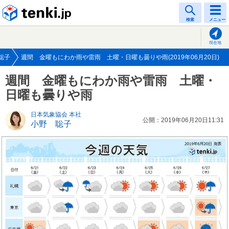
tenki.jp
検索
メニュー
現在地
聡子
週間 金曜もにわか雨や雷雨 土曜・日曜も曇りや雨(2019年06月20日)
週間 金曜もにわか雨や雷雨 土曜・
日曜も曇りや雨
日本気象協会 本社
公開：2019年06月20日11:31
小野 聡子