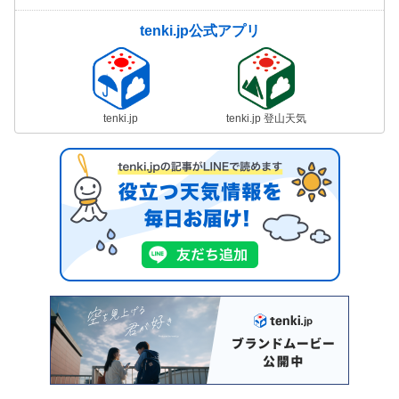
tenki.jp公式アプリ
tenki.jp
tenki.jp 登山天気