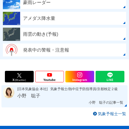
豪雨レーダー
アメダス降水量
雨雲の動き(予報)
発表中の警報・注意報
[日本気象協会 本社]
気象予報士/熱中症予防指導員/京都検定２級
小野 聡子
小野 聡子の記事一覧
気象予報士一覧