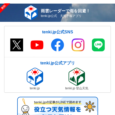
雨雲レーダーで雨を回避！
tenki.jp公式 天気予報アプリ
tenki.jp公式SNS
tenki.jp公式アプリ
tenki.jp
tenki.jp 登山天気