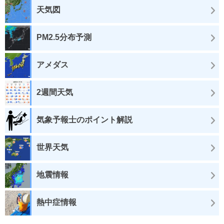
天気図
PM2.5分布予測
アメダス
2週間天気
気象予報士のポイント解説
世界天気
地震情報
熱中症情報