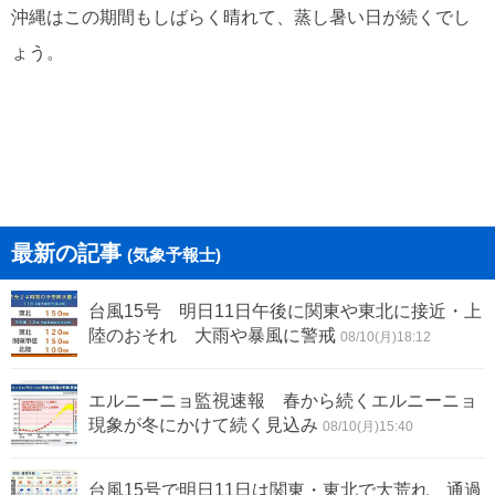
沖縄はこの期間もしばらく晴れて、蒸し暑い日が続くでし
ょう。
最新の記事
(気象予報士)
台風15号 明日11日午後に関東や東北に接近・上
陸のおそれ 大雨や暴風に警戒
08/10(月)18:12
エルニーニョ監視速報 春から続くエルニーニョ
現象が冬にかけて続く見込み
08/10(月)15:40
台風15号で明日11日は関東・東北で大荒れ 通過