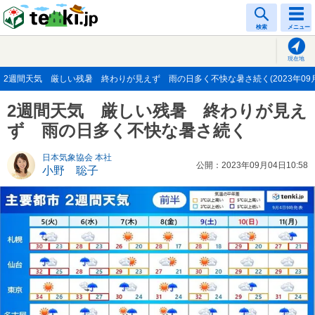
tenki.jp
検索
メニュー
現在地
2週間天気 厳しい残暑 終わりが見えず 雨の日多く不快な暑さ続く(2023年09月
2週間天気 厳しい残暑 終わりが見え
ず 雨の日多く不快な暑さ続く
日本気象協会 本社
公開：2023年09月04日10:58
小野 聡子