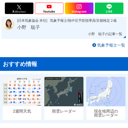
[日本気象協会 本社]
気象予報士/熱中症予防指導員/京都検定２級
小野 聡子
小野 聡子の記事一覧
気象予報士一覧
おすすめ情報
雨雲レーダー
現在地周辺の
2週間天気
雨雲レーダー