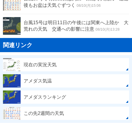
後もお盆は天気ぐずつく
08/10(月)15:06
台風15号は明日11日の午後には関東へ上陸か 大
荒れの天気 交通への影響に注意
08/10(月)13:28
関連リンク
現在の実況天気
アメダス気温
アメダスランキング
この先2週間の天気