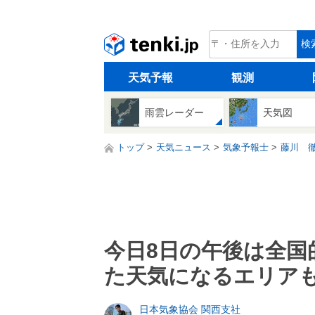
tenki.jp
検
天気予報
観測
雨雲レーダー
天気図
トップ
天気ニュース
気象予報士
藤川 
今日8日の午後は全国
た天気になるエリア
日本気象協会 関西支社