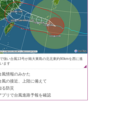
で強い台風13号が南大東島の北北東約90kmを西に進
います
台風情報のみかた
台風の接近、上陸に備えて
知る防災
アプリで台風進路予報を確認