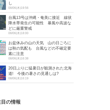
し
08/06(木)19:56
台風13号は沖縄・奄美に接近 線状
降水帯発生の可能性 暴風や高波な
どに厳重警戒
08/06(木)18:00
お盆休みの山の天気 山の日ごろに
は秋の気配も 台風などの不確定要
素に注意
08/06(木)16:38
20日ぶりに猛暑日が観測された北海
道! 今後の暑さの見通しは?
08/06(木)16:19
注目の情報