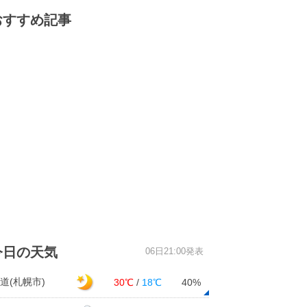
おすすめ記事
今日の天気
06日21:00発表
道(札幌市)
30℃
/
18℃
40%