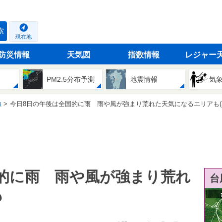
索
現在地
防災情報
天気図
指数情報
レジャー
PM2.5分布予測
地震情報
気
徹
今日8日の午後は全国的に雨 雨や風が強まり荒れた天気になるエリアも(202
的に雨 雨や風が強まり荒れ
台
も