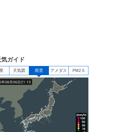
天気ガイド
星
天気図
雨雲
アメダス
PM2.5