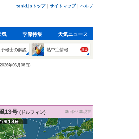
tenki.jpトップ
｜
サイトマップ
｜
ヘルプ
天気
季節特集
天気ニュース
象予報士の解説
熱中症情報
注目
6年06月08日)
風13号
(ドルフィン)
06日20:00現在