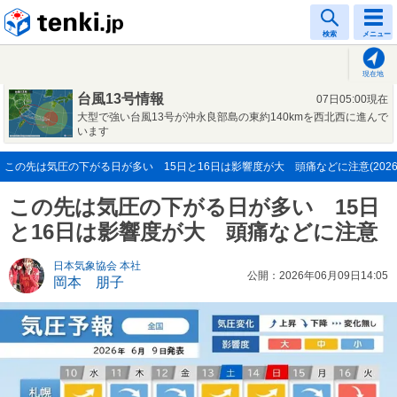
tenki.jp
検索
メニュー
現在地
台風13号情報
07日05:00現在
大型で強い台風13号が沖永良部島の東約140kmを西北西に進んで
います
この先は気圧の下がる日が多い 15日と16日は影響度が大 頭痛などに注意(2026年
この先は気圧の下がる日が多い 15日
と16日は影響度が大 頭痛などに注意
日本気象協会 本社
公開：2026年06月09日14:05
岡本 朋子