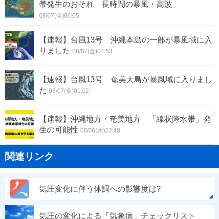
帯発生のおそれ 長時間の暴風・高波
08/07(金)06:05
【速報】台風13号 沖縄本島の一部が暴風域に入
りました
08/07(金)04:53
【速報】台風13号 奄美大島が暴風域に入りまし
た
08/07(金)01:02
【速報】沖縄地方・奄美地方 「線状降水帯」発
生の可能性
08/06(木)23:48
関連リンク
気圧変化に伴う体調ヘの影響度は?
気圧の変化による「気象病」チェックリスト