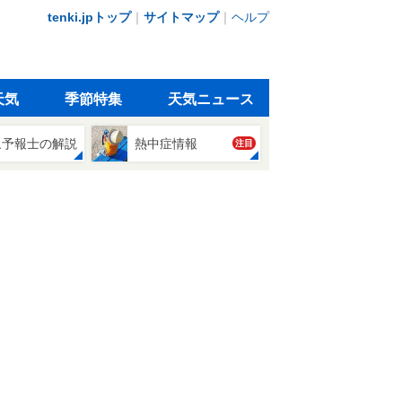
tenki.jpトップ
｜
サイトマップ
｜
ヘルプ
天気
季節特集
天気ニュース
象予報士の解説
熱中症情報
注目