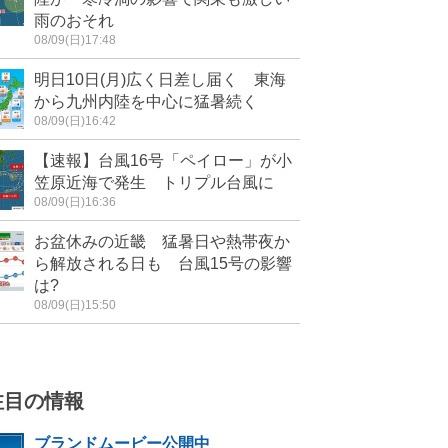
雨のおそれ
08/09(日)17:48
明日10日(月)広く日差し届く 東海
から九州内陸を中心に猛暑続く
08/09(日)16:42
【速報】台風16号「ペイロー」が小
笠原近海で発生 トリプル台風に
08/09(日)16:36
お盆休みの近畿 猛暑日や熱帯夜か
ら解放される日も 台風15号の影響
は?
08/09(日)15:50
注目の情報
ブランドムービー公開中