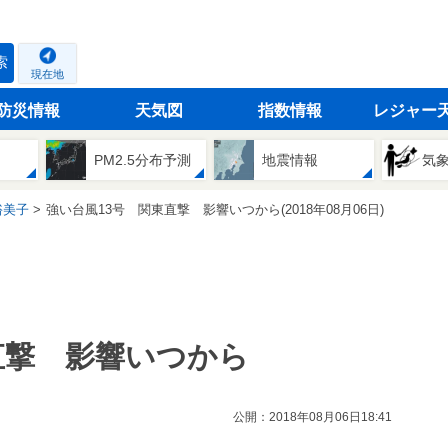
索
現在地
防災情報
天気図
指数情報
レジャー
PM2.5分布予測
地震情報
気
裕美子
強い台風13号 関東直撃 影響いつから(2018年08月06日)
直撃 影響いつから
公開：2018年08月06日18:41