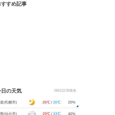
おすすめ記事
今日の天気
09日22:00発表
道(札幌市)
26℃
/
20℃
20%
県(仙台市)
29℃
/
23℃
40%