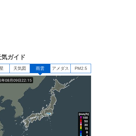
天気ガイド
星
天気図
雨雲
アメダス
PM2.5