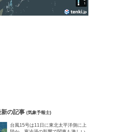
最新の記事
(気象予報士)
台風15号は11日に東北太平洋側に上
陸か 寒冷渦の影響で関東も激しい