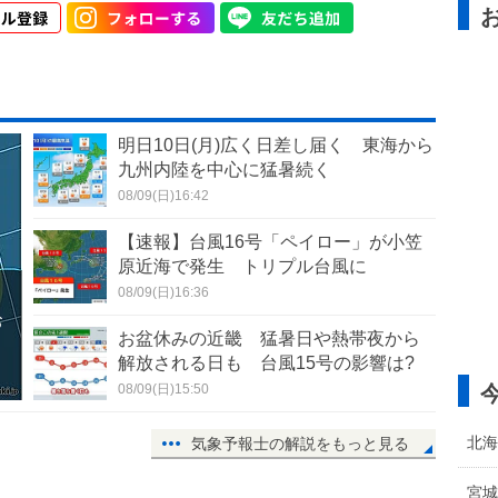
明日10日(月)広く日差し届く 東海から
九州内陸を中心に猛暑続く
08/09(日)16:42
【速報】台風16号「ペイロー」が小笠
原近海で発生 トリプル台風に
08/09(日)16:36
お
お盆休みの近畿 猛暑日や熱帯夜から
解放される日も 台風15号の影響は?
08/09(日)15:50
北海
気象予報士の解説をもっと見る
宮城