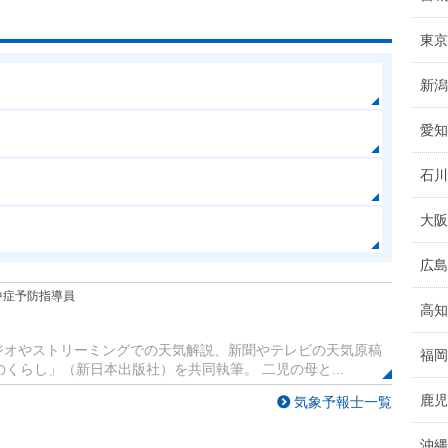
東京
新潟
愛知
石川
大阪
広島
中症予防指導員
高知
 ラジオやストリーミングでの天気解説、新聞やテレビの天気原稿
福岡
くらし」（新日本出版社）を共同執筆。 二児の母と...
鹿児
気象予報士一覧
沖縄