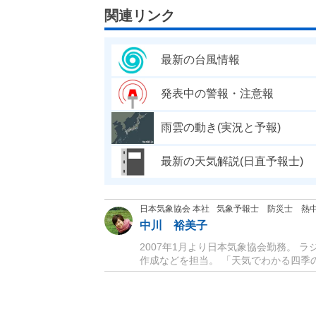
関連リンク
最新の台風情報
発表中の警報・注意報
雨雲の動き(実況と予報)
最新の天気解説(日直予報士)
日本気象協会 本社
気象予報士 防災士 熱
中川 裕美子
2007年1月より日本気象協会勤務。
作成などを担当。 「天気でわかる四季の