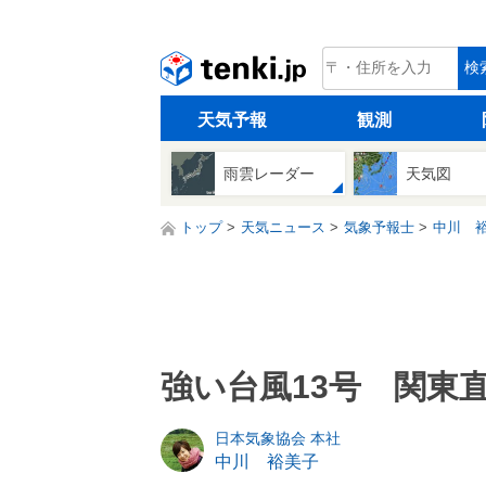
tenki.jp
検
天気予報
観測
雨雲レーダー
天気図
トップ
天気ニュース
気象予報士
中川 
強い台風13号 関東
日本気象協会 本社
中川 裕美子