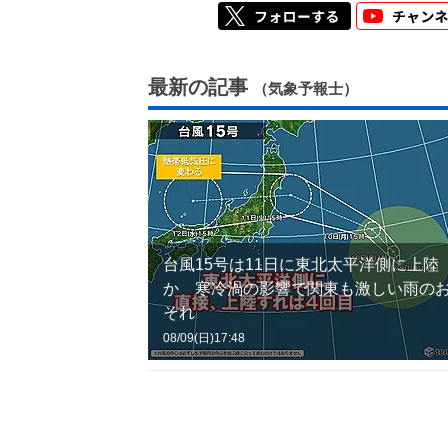
最新の記事
（気象予報士）
台風15号は11日に東北太平洋側に上陸
か 寒冷渦の影響で関東も激しい雨の
それ
08/09(日)17:48