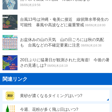
08/06(木)19:56
台風13号は沖縄・奄美に接近 線状降水帯発生の
可能性 暴風や高波などに厳重警戒
08/06(木)18:00
お盆休みの山の天気 山の日ごろには秋の気配
も 台風などの不確定要素に注意
08/06(木)16:38
20日ぶりに猛暑日が観測された北海道! 今後の暑
さの見通しは?
08/06(木)16:19
関連リンク
黄砂が濃くなるタイミングはいつ?
今週、花粉が多く飛ぶ日はいつ?