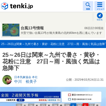
tenki.jp
検索
メニュー
現在地
台風13号情報
06日22:00現在
大型で強い台風13号が南大東島の北約80kmを西に進んでいます
25～26日は関東～九州で暑さ・黄砂・花粉に注意 27日～雨・風強く気温は急降下(2
25～26日は関東～九州で暑さ・黄砂・
花粉に注意 27日～雨・風強く気温は
急降下
日本気象協会 本社
公開：2025年03月24日11:31
中川 裕美子