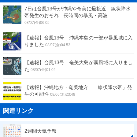
7日は台風13号が沖縄や奄美に最接近 線状降水
帯発生のおそれ 長時間の暴風・高波
08/07(金)06:05
【速報】台風13号 沖縄本島の一部が暴風域に入
りました
08/07(金)04:53
【速報】台風13号 奄美大島が暴風域に入りまし
た
08/07(金)01:02
【速報】沖縄地方・奄美地方 「線状降水帯」発
生の可能性
08/06(木)23:48
関連リンク
2週間天気予報