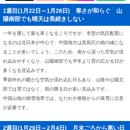
1週目(1月22日～1月28日) 寒さが和らぐ 山
陽南部でも晴天は長続きしない
一年を通して最も寒くなるころですが、冬型の気圧配置に
なるのは北日本が中心で、中国地方は高気圧の南の縁にな
ることが多いでしょう。このため、南から湿った空気が流
れ込みやすくなり、山陽南部でも平年より雲の広がる日が
多くなる見込みです。
季節外れの暖かな空気が流れ込む日もあり、山陰や山陽北
部では雪ではなく、雨の降る日が多い見込みです。
中国山地の積雪地帯では、なだれや屋根からの落雪に注意
が必要です。
2週目(1月29日～2月4日) 月末ごろから寒い日