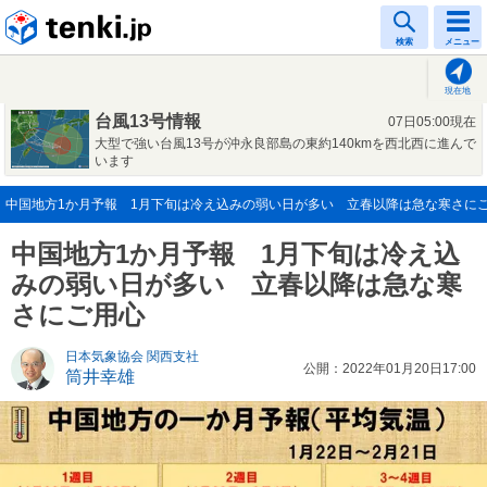
tenki.jp
検索
メニュー
現在地
台風13号情報
07日05:00現在
大型で強い台風13号が沖永良部島の東約140kmを西北西に進んで
います
中国地方1か月予報 1月下旬は冷え込みの弱い日が多い 立春以降は急な寒さにご用心(
中国地方1か月予報 1月下旬は冷え込
みの弱い日が多い 立春以降は急な寒
さにご用心
日本気象協会 関西支社
公開：2022年01月20日17:00
筒井幸雄