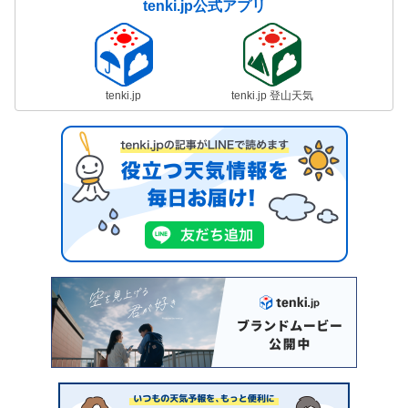
tenki.jp公式アプリ
tenki.jp
tenki.jp 登山天気