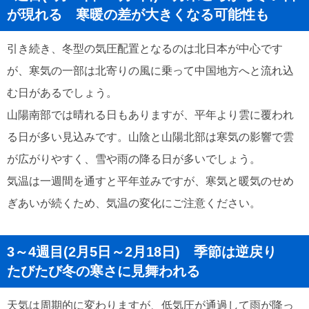
が現れる 寒暖の差が大きくなる可能性も
引き続き、冬型の気圧配置となるのは北日本が中心です
が、寒気の一部は北寄りの風に乗って中国地方へと流れ込
む日があるでしょう。
山陽南部では晴れる日もありますが、平年より雲に覆われ
る日が多い見込みです。山陰と山陽北部は寒気の影響で雲
が広がりやすく、雪や雨の降る日が多いでしょう。
気温は一週間を通すと平年並みですが、寒気と暖気のせめ
ぎあいが続くため、気温の変化にご注意ください。
3～4週目(2月5日～2月18日) 季節は逆戻り
たびたび冬の寒さに見舞われる
天気は周期的に変わりますが、低気圧が通過して雨が降っ