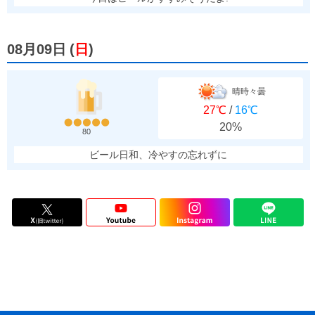
08月09日
(
日
)
晴時々曇
27℃
/
16℃
20%
80
ビール日和、冷やすの忘れずに