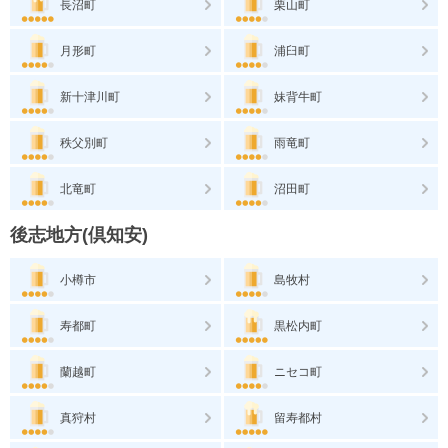
長沼町
栗山町
月形町
浦臼町
新十津川町
妹背牛町
秩父別町
雨竜町
北竜町
沼田町
後志地方(倶知安)
小樽市
島牧村
寿都町
黒松内町
蘭越町
ニセコ町
真狩村
留寿都村