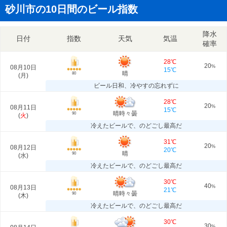
砂川市の10日間のビール指数
降水
日付
指数
天気
気温
確率
28℃
20
08月10日
%
15℃
晴
80
(
月
)
ビール日和、冷やすの忘れずに
28℃
20
08月11日
%
15℃
晴時々曇
90
(
火
)
冷えたビールで、のどごし最高だ
31℃
20
08月12日
%
20℃
晴
90
(
水
)
冷えたビールで、のどごし最高だ
30℃
40
08月13日
%
21℃
晴時々曇
90
(
木
)
冷えたビールで、のどごし最高だ
30℃
30
%