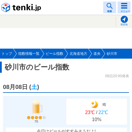
tenki.jp
検索
メニュー
現在地
トップ
指数情報一覧
ビール指数
北海道地方
道央
砂川市
砂川市のビール指数
08日20:00発表
08月08日
(
土
)
晴
23℃
/
22℃
10%
70
今日はビールがすすみそうだよ!