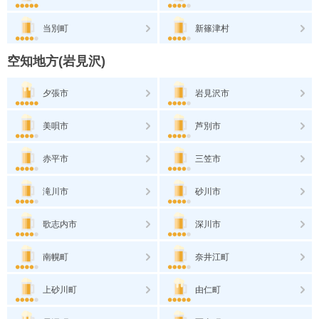
当別町
新篠津村
空知地方(岩見沢)
夕張市
岩見沢市
美唄市
芦別市
赤平市
三笠市
滝川市
砂川市
歌志内市
深川市
南幌町
奈井江町
上砂川町
由仁町