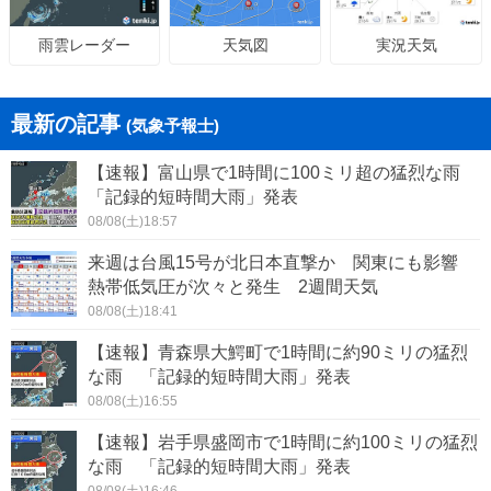
天気図
実況天気
雨雲レーダー
最新の記事
(気象予報士)
【速報】富山県で1時間に100ミリ超の猛烈な雨
「記録的短時間大雨」発表
08/08(土)18:57
来週は台風15号が北日本直撃か 関東にも影響
熱帯低気圧が次々と発生 2週間天気
08/08(土)18:41
【速報】青森県大鰐町で1時間に約90ミリの猛烈
な雨 「記録的短時間大雨」発表
08/08(土)16:55
【速報】岩手県盛岡市で1時間に約100ミリの猛烈
な雨 「記録的短時間大雨」発表