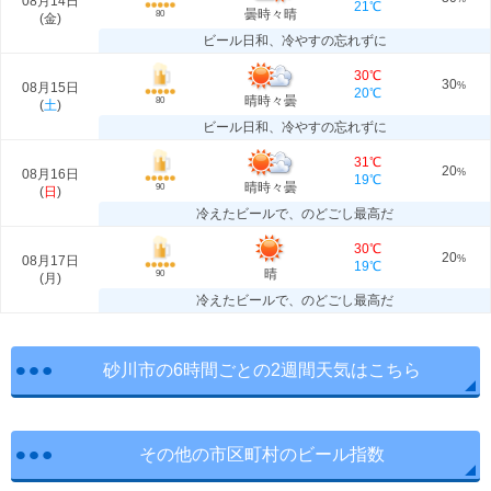
08月14日
21℃
曇時々晴
80
(
金
)
ビール日和、冷やすの忘れずに
30℃
30
08月15日
%
20℃
晴時々曇
80
(
土
)
ビール日和、冷やすの忘れずに
31℃
20
08月16日
%
19℃
晴時々曇
90
(
日
)
冷えたビールで、のどごし最高だ
30℃
20
08月17日
%
19℃
晴
90
(
月
)
冷えたビールで、のどごし最高だ
砂川市の6時間ごとの2週間天気はこちら
その他の市区町村のビール指数