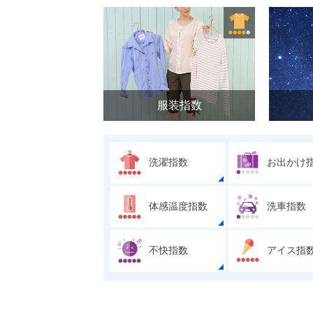
服装指数
洗濯指数
お出かけ
体感温度指数
洗車指数
不快指数
アイス指