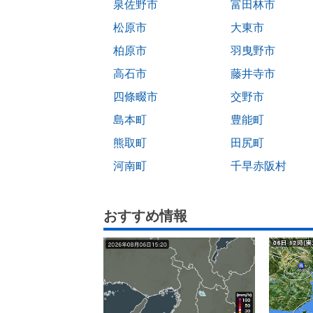
泉佐野市
富田林市
松原市
大東市
柏原市
羽曳野市
高石市
藤井寺市
四條畷市
交野市
島本町
豊能町
熊取町
田尻町
河南町
千早赤阪村
おすすめ情報