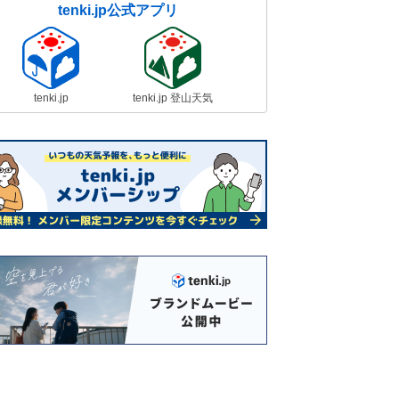
tenki.jp公式アプリ
tenki.jp
tenki.jp 登山天気