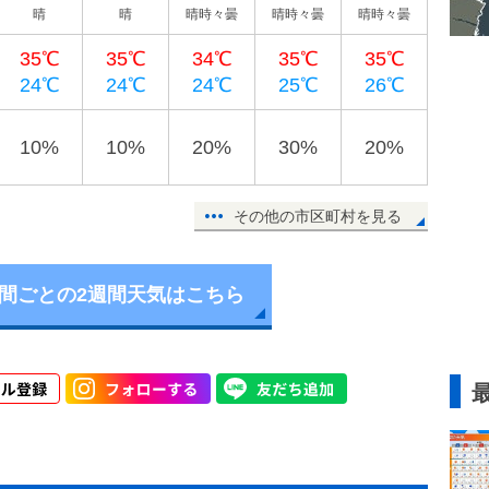
晴
晴
晴時々曇
晴時々曇
晴時々曇
35℃
35℃
34℃
35℃
35℃
24℃
24℃
24℃
25℃
26℃
10%
10%
20%
30%
20%
その他の市区町村を見る
時間ごとの2週間天気はこちら