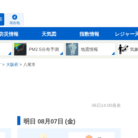
索
現在地
防災情報
天気図
指数情報
レジャー
PM2.5分布予測
地震情報
気
方
大阪府
八尾市
06日14:00発表
明日 08月07日
(
金
)