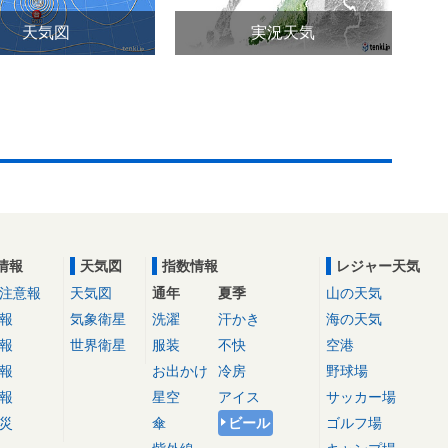
天気図
実況天気
情報
天気図
指数情報
レジャー天気
注意報
天気図
通年
夏季
山の天気
報
気象衛星
洗濯
汗かき
海の天気
報
世界衛星
服装
不快
空港
報
お出かけ
冷房
野球場
報
星空
アイス
サッカー場
災
傘
ビール
ゴルフ場