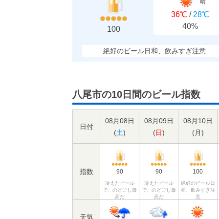
晴
36℃
/
28℃
40%
100
絶好のビール日和、飲みすぎ注意
八尾市の10日間のビール指数
08月08日
08月09日
08月10日
日付
(
土
)
(
日
)
(
月
)
指数
90
90
100
冷えたビール
冷えたビール
絶好のビール日
で、のどごし最
で、のどごし最
和、飲みすぎ注
高だ
高だ
意
天気