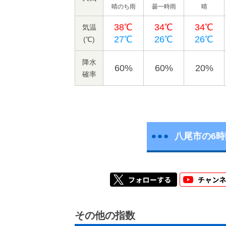
晴のち雨
曇一時雨
晴
38℃
34℃
34℃
気温
27℃
26℃
26℃
(℃)
降水
60%
60%
20%
確率
八尾市の6
その他の指数