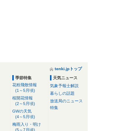
tenki.jpトップ
季節特集
天気ニュース
花粉飛散情報
気象予報士解説
(1～5月頃)
暮らしの話題
桜開花情報
放送局のニュース
(2～5月頃)
特集
GWの天気
(4～5月頃)
梅雨入り・明け
(5～7月頃)