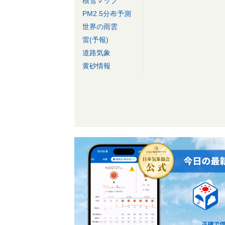
積雪マップ
PM2.5分布予測
世界の雨雲
雷(予報)
道路気象
黄砂情報