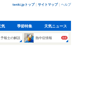
tenki.jpトップ
｜
サイトマップ
｜
ヘルプ
天気
季節特集
天気ニュース
象予報士の解説
熱中症情報
注目