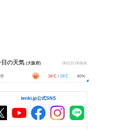
今日の天気
(大阪府)
06日15:00発表
市
36℃
/
28℃
40%
tenki.jp公式SNS