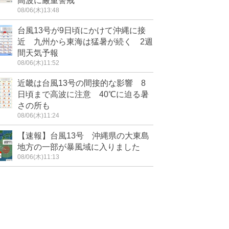
高波に厳重警戒
08/06(木)13:48
台風13号が9日頃にかけて沖縄に接
近 九州から東海は猛暑が続く 2週
間天気予報
08/06(木)11:52
近畿は台風13号の間接的な影響 8
日頃まで高波に注意 40℃に迫る暑
さの所も
08/06(木)11:24
【速報】台風13号 沖縄県の大東島
地方の一部が暴風域に入りました
08/06(木)11:13