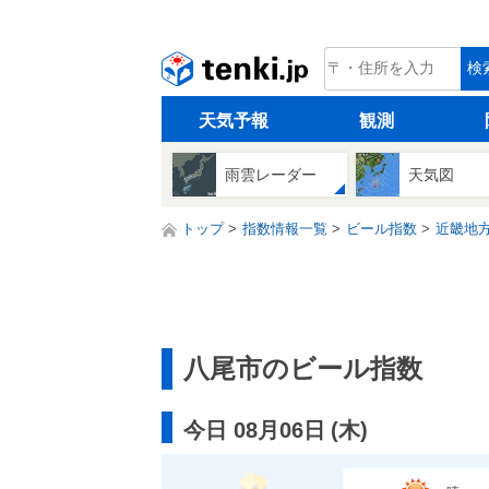
tenki.jp
検
天気予報
観測
雨雲レーダー
天気図
トップ
指数情報一覧
ビール指数
近畿地
八尾市のビール指数
今日 08月06日
(
木
)