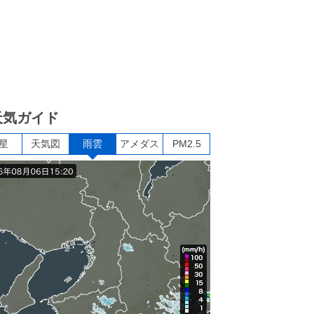
天気ガイド
星
天気図
雨雲
アメダス
PM2.5