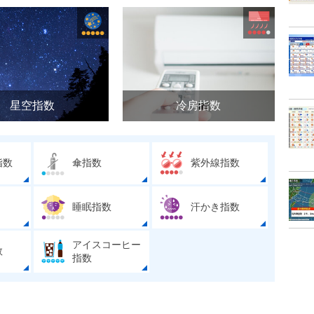
星空指数
冷房指数
指数
傘指数
紫外線指数
睡眠指数
汗かき指数
アイスコーヒー
数
指数