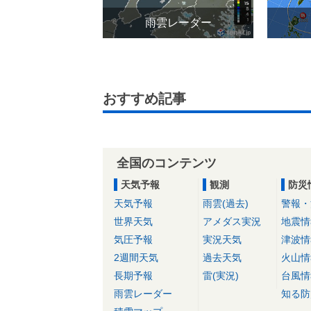
雨雲レーダー
おすすめ記事
全国のコンテンツ
天気予報
観測
防災
天気予報
雨雲(過去)
警報・
世界天気
アメダス実況
地震情
気圧予報
実況天気
津波情
2週間天気
過去天気
火山情
長期予報
雷(実況)
台風情
雨雲レーダー
知る防