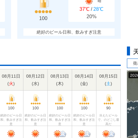
晴
37℃
/
28℃
20%
100
絶好のビール日和、飲みすぎ注意
衛
08月11日
08月12日
08月13日
08月14日
08月15日
(
火
)
(
水
)
(
木
)
(
金
)
(
土
)
100
100
100
100
90
絶好のビール日
絶好のビール日
絶好のビール日
絶好のビール日
冷えたビール
和、飲みすぎ注
和、飲みすぎ注
和、飲みすぎ注
和、飲みすぎ注
で、のどごし最
意
意
意
意
高だ