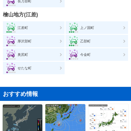
長万部町
檜山地方(江差)
江差町
上ノ国町
厚沢部町
乙部町
奥尻町
今金町
せたな町
おすすめ情報