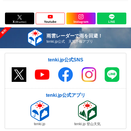
雨雲レーダーで雨を回避！
tenki.jp公式 天気予報アプリ
tenki.jp公式SNS
tenki.jp公式アプリ
tenki.jp
tenki.jp 登山天気