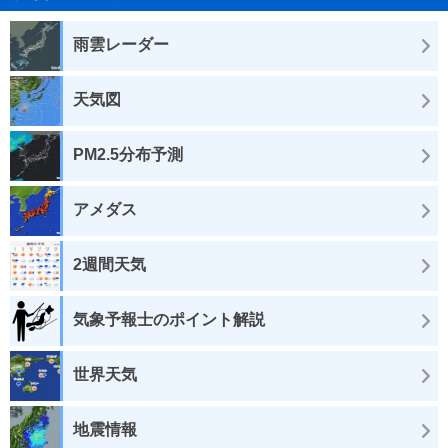
雨雲レーダー
天気図
PM2.5分布予測
アメダス
2週間天気
気象予報士のポイント解説
世界天気
地震情報