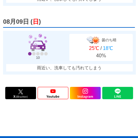
08月09日
(
日
)
曇のち晴
25℃
/
18℃
40%
10
雨近い、洗車しても汚れてしまう