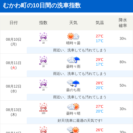
むかわ町の10日間の洗車指数
降水
日付
指数
天気
気温
確率
27℃
30
08月10日
%
17℃
晴時々曇
10
(
月
)
雨近い、洗車しても汚れてしまう
29℃
80
08月11日
%
17℃
曇時々雨
10
(
火
)
雨近い、洗車しても汚れてしまう
28℃
50
08月12日
%
20℃
曇のち雨
10
(
水
)
雨近い、洗車しても汚れてしまう
27℃
30
08月13日
%
20℃
曇時々晴
100
(
木
)
好天!洗車に最適の天気です!
26℃
30
%