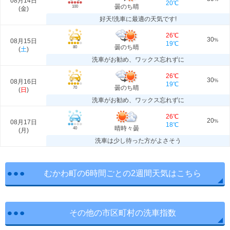
08月14日
20℃
曇のち晴
100
(
金
)
好天!洗車に最適の天気です!
26℃
30
08月15日
%
19℃
曇のち晴
80
(
土
)
洗車がお勧め、ワックス忘れずに
26℃
30
08月16日
%
19℃
曇のち晴
70
(
日
)
洗車がお勧め、ワックス忘れずに
26℃
20
08月17日
%
18℃
晴時々曇
40
(
月
)
洗車は少し待った方がよさそう
むかわ町の6時間ごとの2週間天気はこちら
その他の市区町村の洗車指数