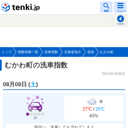
tenki.jp
検索
メニュー
現在地
トップ
指数情報一覧
洗車指数
北海道地方
道南
むかわ町
むかわ町の洗車指数
08日08:00発表
08月08日
(
土
)
曇
27℃
/
20℃
40%
10
雨近い、洗車しても汚れてしまう