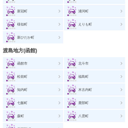
新冠町
浦河町
様似町
えりも町
新ひだか町
渡島地方(函館)
函館市
北斗市
松前町
福島町
知内町
木古内町
七飯町
鹿部町
森町
八雲町