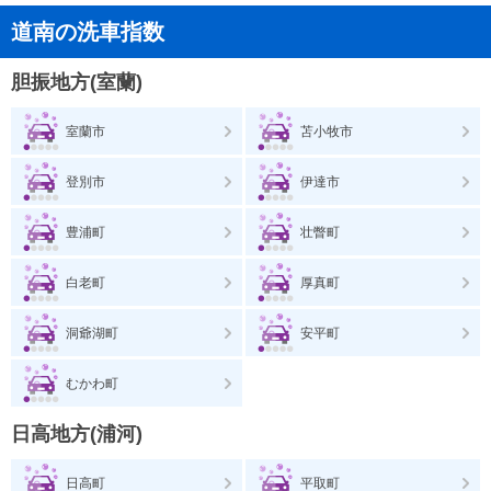
道南の洗車指数
胆振地方(室蘭)
室蘭市
苫小牧市
登別市
伊達市
豊浦町
壮瞥町
白老町
厚真町
洞爺湖町
安平町
むかわ町
日高地方(浦河)
日高町
平取町