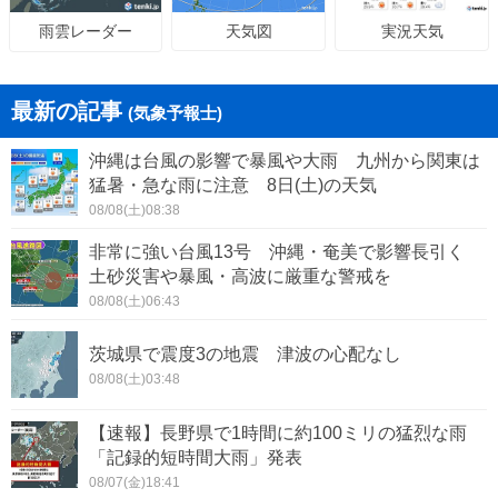
天気図
実況天気
雨雲レーダー
最新の記事
(気象予報士)
沖縄は台風の影響で暴風や大雨 九州から関東は
猛暑・急な雨に注意 8日(土)の天気
08/08(土)08:38
非常に強い台風13号 沖縄・奄美で影響長引く
土砂災害や暴風・高波に厳重な警戒を
08/08(土)06:43
茨城県で震度3の地震 津波の心配なし
08/08(土)03:48
【速報】長野県で1時間に約100ミリの猛烈な雨
「記録的短時間大雨」発表
08/07(金)18:41