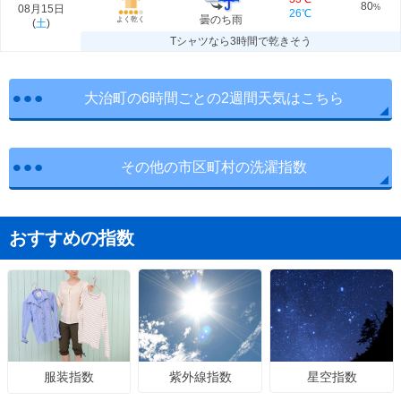
80
08月15日
%
26℃
曇のち雨
よく乾く
(
土
)
Tシャツなら3時間で乾きそう
大治町の6時間ごとの2週間天気はこちら
その他の市区町村の洗濯指数
おすすめの指数
紫外線指数
星空指数
服装指数