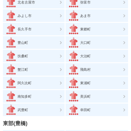
北名古屋市
弥富市
みよし市
あま市
長久手市
東郷町
豊山町
大口町
扶桑町
大治町
蟹江町
飛島村
阿久比町
東浦町
南知多町
美浜町
武豊町
幸田町
東部(豊橋)