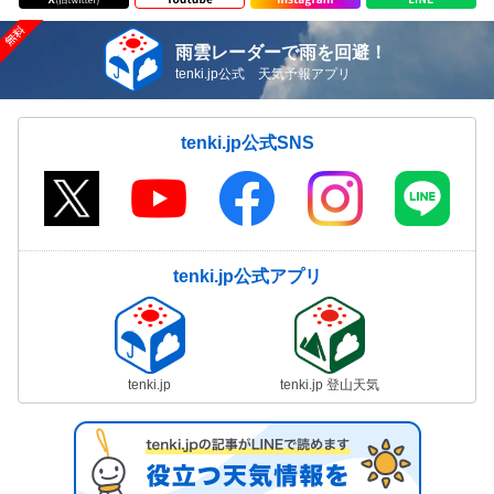
雨雲レーダーで雨を回避！
tenki.jp公式 天気予報アプリ
tenki.jp公式SNS
tenki.jp公式アプリ
tenki.jp
tenki.jp 登山天気