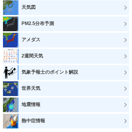
天気図
PM2.5分布予測
アメダス
2週間天気
気象予報士のポイント解説
世界天気
地震情報
熱中症情報