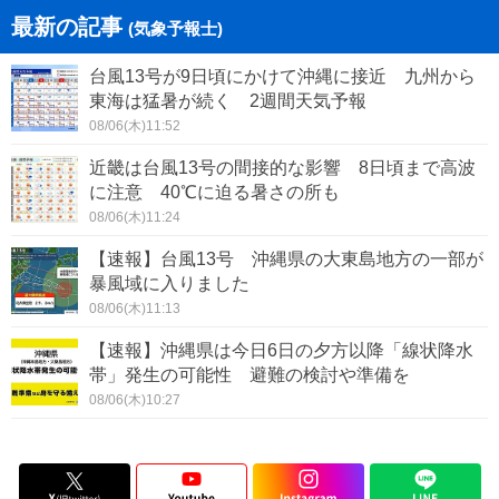
最新の記事
(気象予報士)
台風13号が9日頃にかけて沖縄に接近 九州から
東海は猛暑が続く 2週間天気予報
08/06(木)11:52
近畿は台風13号の間接的な影響 8日頃まで高波
に注意 40℃に迫る暑さの所も
08/06(木)11:24
【速報】台風13号 沖縄県の大東島地方の一部が
暴風域に入りました
08/06(木)11:13
【速報】沖縄県は今日6日の夕方以降「線状降水
帯」発生の可能性 避難の検討や準備を
08/06(木)10:27