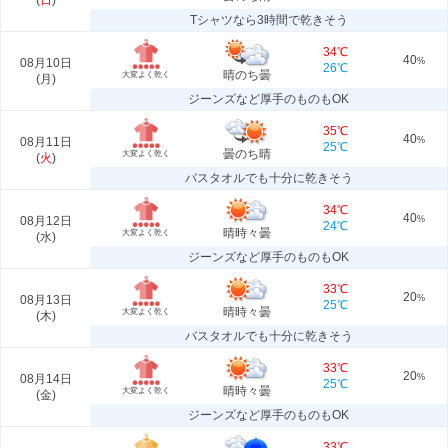
(
日
)
Tシャツなら3時間で乾きそう
34℃
40
08月10日
%
26℃
晴のち曇
大変よく乾く
(
月
)
ジーンズなど厚手のものもOK
35℃
40
08月11日
%
25℃
曇のち晴
大変よく乾く
(
火
)
バスタオルでも十分に乾きそう
34℃
40
08月12日
%
24℃
晴時々曇
大変よく乾く
(
水
)
ジーンズなど厚手のものもOK
33℃
20
08月13日
%
25℃
晴時々曇
大変よく乾く
(
木
)
バスタオルでも十分に乾きそう
33℃
20
08月14日
%
25℃
晴時々曇
大変よく乾く
(
金
)
ジーンズなど厚手のものもOK
33℃