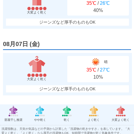
35℃
/
26℃
40%
大変よく乾く
ジーンズなど厚手のものもOK
08月07日
(
金
)
晴
35℃
/
27℃
10%
大変よく乾く
ジーンズなど厚手のものもOK
部屋干し推奨
やや乾く
乾く
よく乾く
大変よく乾く
洗濯指数は、天気や気温などの予測から計算した「洗濯物の乾きやすさ」を表しています。「大
変よく乾く」「よく乾く」なら厚手の洗濯物もOK、短時間で洗濯物が乾く気象条件です。