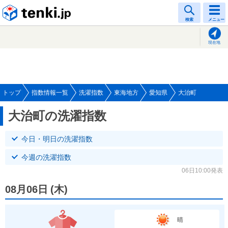
tenki.jp
検索
メニュー
現在地
トップ
指数情報一覧
洗濯指数
東海地方
愛知県
大治町
大治町の洗濯指数
今日・明日の洗濯指数
今週の洗濯指数
06日10:00発表
08月06日
(
木
)
晴