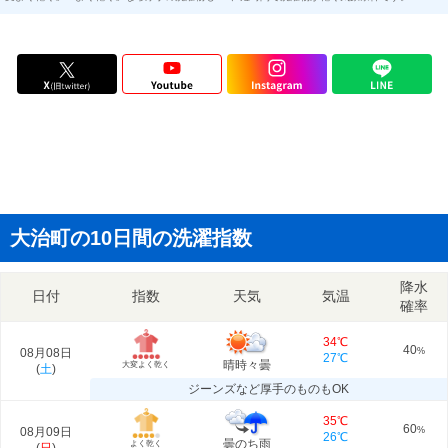
大治町の10日間の洗濯指数
降水
日付
指数
天気
気温
確率
34℃
40
08月08日
%
27℃
晴時々曇
大変よく乾く
(
土
)
ジーンズなど厚手のものもOK
35℃
60
08月09日
%
26℃
曇のち雨
よく乾く