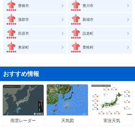
豊橋市
豊川市
蒲郡市
新城市
田原市
設楽町
東栄町
豊根村
おすすめ情報
天気図
実況天気
雨雲レーダー