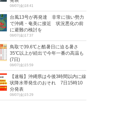
発表
08/07(金)18:41
台風13号が再発達 非常に強い勢力
で沖縄・奄美に接近 状況悪化の前
に避難の検討を
08/07(金)17:37
鳥取で39.6℃と酷暑日に迫る暑さ
35℃以上が続出で今年一番の高温も
(7日)
08/07(金)15:59
【速報】沖縄県は今後3時間以内に線
状降水帯発生のおそれ 7日15時10
分発表
08/07(金)15:29