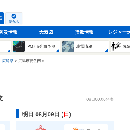
索
現在地
防災情報
天気図
指数情報
レジャー
PM2.5分布予測
地震情報
気
広島県
広島市安佐南区
数
08日00:00発表
明日 08月09日
(
日
)