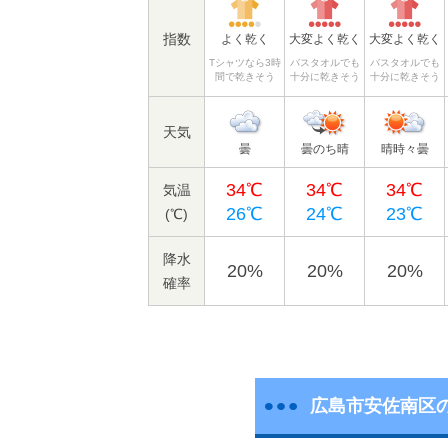
指数
よく乾く
大変よく乾く
大変よく乾く
Tシャツなら3時
バスタオルでも
バスタオルでも
間で乾きそう
十分に乾きそう
十分に乾きそう
天気
曇
曇のち晴
晴時々曇
34℃
34℃
34℃
気温
26℃
24℃
23℃
(℃)
降水
20%
20%
20%
確率
広島市安佐南区