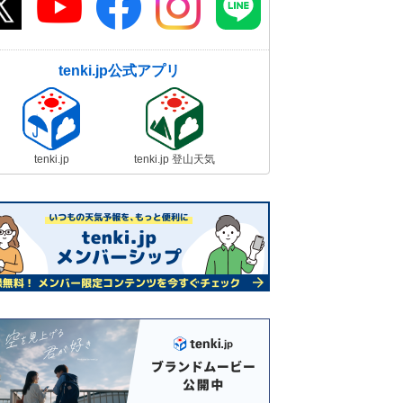
tenki.jp公式アプリ
tenki.jp
tenki.jp 登山天気