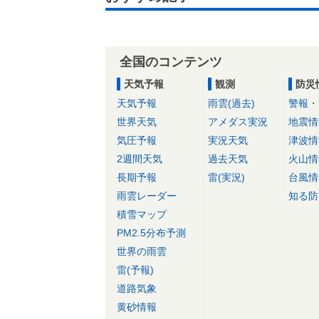
全国のコンテンツ
天気予報
観測
防災
天気予報
雨雲(過去)
警報・
世界天気
アメダス実況
地震情
気圧予報
実況天気
津波情
2週間天気
過去天気
火山情
長期予報
雷(実況)
台風情
雨雲レーダー
知る防
積雪マップ
PM2.5分布予測
世界の雨雲
雷(予報)
道路気象
黄砂情報