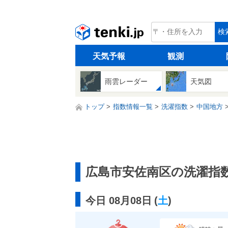
tenki.jp
検
天気予報
観測
雨雲レーダー
天気図
トップ
指数情報一覧
洗濯指数
中国地方
広島市安佐南区の洗濯指
今日 08月08日
(
土
)