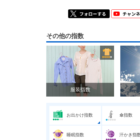
その他の指数
服装指数
お出かけ指数
傘指数
睡眠指数
汗かき指