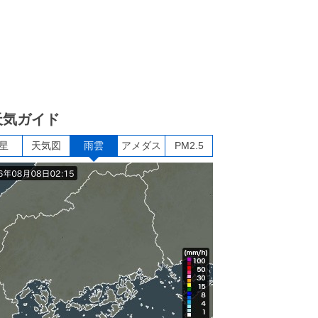
天気ガイド
星
天気図
雨雲
アメダス
PM2.5