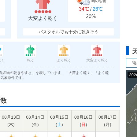
晴のち曇
34℃
/
26℃
20%
大変よく乾く
バスタオルでも十分に乾きそう
乾く
乾く
よく乾く
大変よく乾く
衛
洗濯物の乾きやすさ」を表しています。「大変よく乾く」「よく乾
く気象条件です。
指数
08月13日
08月14日
08月15日
08月16日
08月17日
(
木
)
(
金
)
(
土
)
(
日
)
(
月
)