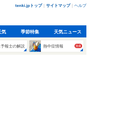
tenki.jpトップ
｜
サイトマップ
｜
ヘルプ
天気
季節特集
天気ニュース
象予報士の解説
熱中症情報
注目