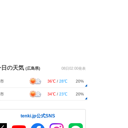
今日の天気
(広島県)
08日02:00発表
市
36℃
/
28℃
20%
市
34℃
/
23℃
20%
tenki.jp公式SNS