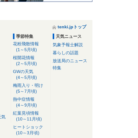
tenki.jpトップ
季節特集
天気ニュース
花粉飛散情報
気象予報士解説
(1～5月頃)
暮らしの話題
桜開花情報
放送局のニュース
(2～5月頃)
特集
GWの天気
(4～5月頃)
梅雨入り・明け
(5～7月頃)
熱中症情報
(4～9月頃)
紅葉見頃情報
天気
(10～11月頃)
ヒートショック
(10～3月頃)