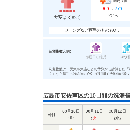
晴時々曇
36℃
/
27℃
20%
大変よく乾く
ジーンズなど厚手のものもOK
洗濯指数凡例:
部屋干し推奨
やや
洗濯指数は、天気や気温などの予測から計算した「
く」なら厚手の洗濯物もOK、短時間で洗濯物が乾
広島市安佐南区の10日間の洗濯
08月10日
08月11日
08月12日
日付
(
月
)
(
火
)
(
水
)