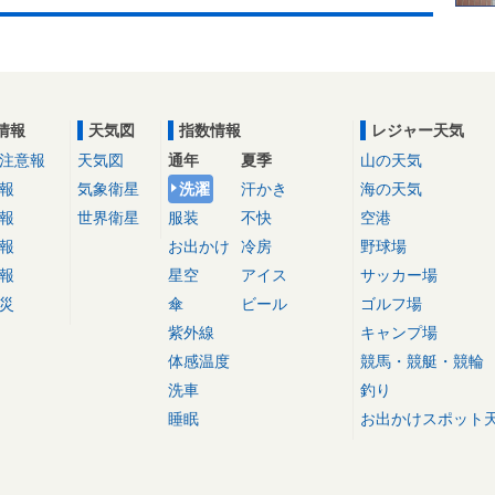
情報
天気図
指数情報
レジャー天気
注意報
天気図
通年
夏季
山の天気
報
気象衛星
洗濯
汗かき
海の天気
報
世界衛星
服装
不快
空港
報
お出かけ
冷房
野球場
報
星空
アイス
サッカー場
災
傘
ビール
ゴルフ場
紫外線
キャンプ場
体感温度
競馬・競艇・競輪
洗車
釣り
睡眠
お出かけスポット