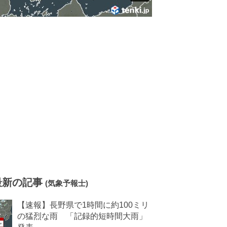
最新の記事
(気象予報士)
【速報】長野県で1時間に約100ミリ
の猛烈な雨 「記録的短時間大雨」