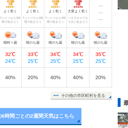
---
よく乾く
よく乾く
よく乾く
大変よく乾く
---
Tシャツなら3時
Tシャツなら3時
Tシャツなら3時
バスタオルでも
---
間で乾きそう
間で乾きそう
間で乾きそう
十分に乾きそう
晴時々曇
晴のち曇
晴のち曇
晴のち曇
晴のち曇
32℃
33℃
34℃
34℃
35℃
24℃
25℃
25℃
25℃
25℃
40%
20%
40%
40%
20%
その他の市区町村を見る
の6時間ごとの2週間天気はこちら