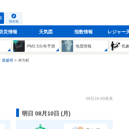
索
現在地
防災情報
天気図
指数情報
レジャー
PM2.5分布予測
地震情報
気
愛媛県
伊方町
09日16:00発表
明日 08月10日
(
月
)