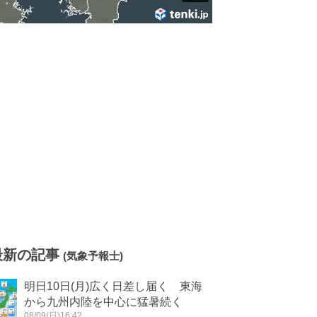
最新の記事
(気象予報士)
明日10日(月)広く日差し届く 東海
から九州内陸を中心に猛暑続く
08/09(日)16:42