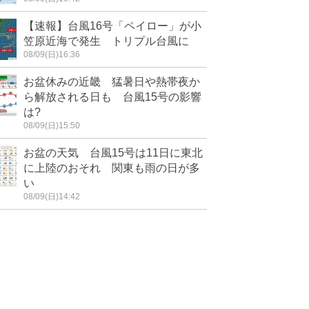
【速報】台風16号「ペイロー」が小
笠原近海で発生 トリプル台風に
08/09(日)16:36
お盆休みの近畿 猛暑日や熱帯夜か
ら解放される日も 台風15号の影響
は?
08/09(日)15:50
お盆の天気 台風15号は11日に東北
に上陸のおそれ 関東も雨の日が多
い
08/09(日)14:42