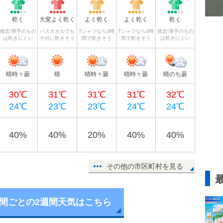
乾く
大変よく乾く
よく乾く
よく乾く
乾く
残念!厚手のもの
バスタオルでも
Tシャツなら3時
Tシャツなら3時
残念!厚手のもの
は乾きにくい
十分に乾きそう
間で乾きそう
間で乾きそう
は乾きにくい
晴時々曇
晴
晴時々曇
晴時々曇
晴のち曇
30℃
31℃
31℃
31℃
32℃
24℃
23℃
23℃
24℃
24℃
40%
40%
20%
40%
40%
その他の市区町村を見る
時間ごとの2週間天気はこちら