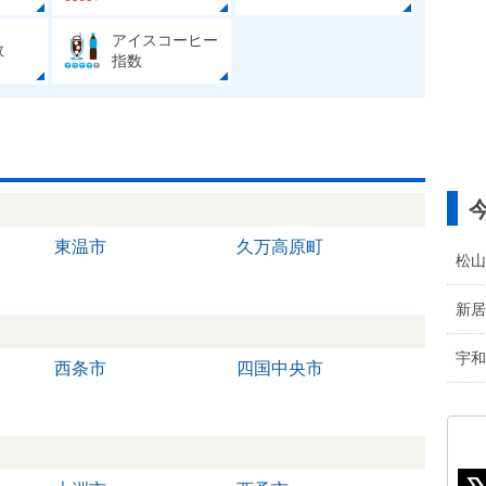
アイスコーヒー
数
指数
東温市
久万高原町
松山
新居
宇和
西条市
四国中央市