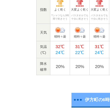
指数
よく乾く
大変よく乾く
大変よく乾く
Tシャツなら3時
バスタオルでも
バスタオルでも
間で乾きそう
十分に乾きそう
十分に乾きそう
天気
晴時々曇
晴時々曇
晴時々曇
32℃
31℃
31℃
気温
24℃
22℃
24℃
(℃)
降水
20%
20%
20%
確率
伊方町の6