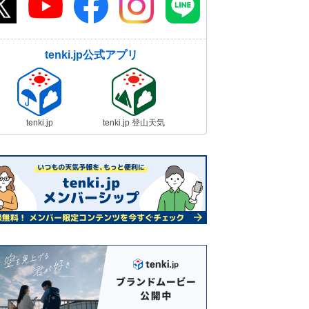
tenki.jp公式アプリ
tenki.jp
tenki.jp 登山天気