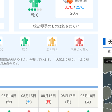
曇のち晴
31℃
/
25℃
20%
乾く
残念!厚手のものは乾きにくい
乾く
乾く
よく乾く
大変よく乾く
衛
洗濯物の乾きやすさ」を表しています。「大変よく乾く」「よく乾
く気象条件です。
08月14日
08月15日
08月16日
08月17日
08月18日
(
金
)
(
土
)
(
日
)
(
月
)
(
火
)