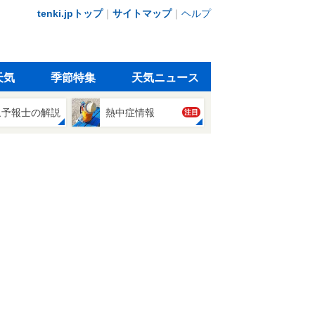
tenki.jpトップ
｜
サイトマップ
｜
ヘルプ
天気
季節特集
天気ニュース
象予報士の解説
熱中症情報
注目