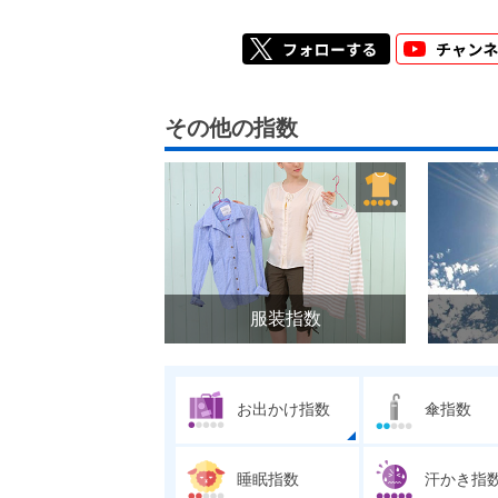
その他の指数
服装指数
お出かけ指数
傘指数
睡眠指数
汗かき指