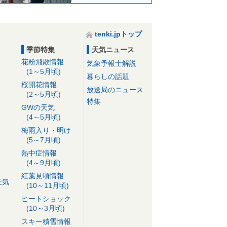
tenki.jpトップ
季節特集
天気ニュース
花粉飛散情報
気象予報士解説
(1～5月頃)
暮らしの話題
桜開花情報
放送局のニュース
(2～5月頃)
特集
GWの天気
(4～5月頃)
梅雨入り・明け
(5～7月頃)
熱中症情報
(4～9月頃)
紅葉見頃情報
天気
(10～11月頃)
ヒートショック
(10～3月頃)
スキー積雪情報