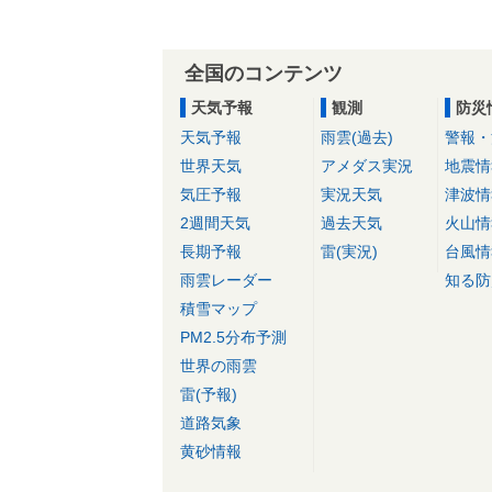
全国のコンテンツ
天気予報
観測
防災
天気予報
雨雲(過去)
警報・
世界天気
アメダス実況
地震情
気圧予報
実況天気
津波情
2週間天気
過去天気
火山情
長期予報
雷(実況)
台風情
雨雲レーダー
知る防
積雪マップ
PM2.5分布予測
世界の雨雲
雷(予報)
道路気象
黄砂情報