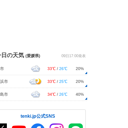
今日の天気
(愛媛県)
09日17:00発表
市
33℃
/
26℃
20%
浜市
33℃
/
25℃
20%
島市
34℃
/
26℃
40%
tenki.jp公式SNS