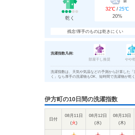
曇
32℃
/
25℃
20%
乾く
残念!厚手のものは乾きにくい
洗濯指数凡例:
部屋干し推奨
やや
洗濯指数は、天気や気温などの予測から計算した「
く」なら厚手の洗濯物もOK、短時間で洗濯物が乾
伊方町の10日間の洗濯指数
08月11日
08月12日
08月13日
日付
(
火
)
(
水
)
(
木
)