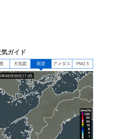
天気ガイド
星
天気図
雨雲
アメダス
PM2.5