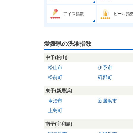
アイス指数
ビール指
愛媛県の洗濯指数
中予(松山)
松山市
伊予市
松前町
砥部町
東予(新居浜)
今治市
新居浜市
上島町
南予(宇和島)