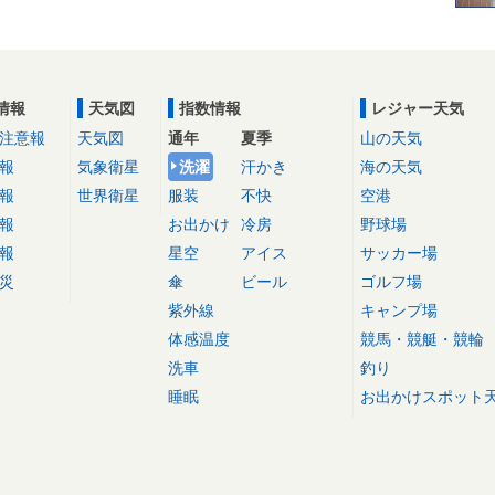
情報
天気図
指数情報
レジャー天気
注意報
天気図
通年
夏季
山の天気
報
気象衛星
洗濯
汗かき
海の天気
報
世界衛星
服装
不快
空港
報
お出かけ
冷房
野球場
報
星空
アイス
サッカー場
災
傘
ビール
ゴルフ場
紫外線
キャンプ場
体感温度
競馬・競艇・競輪
洗車
釣り
睡眠
お出かけスポット