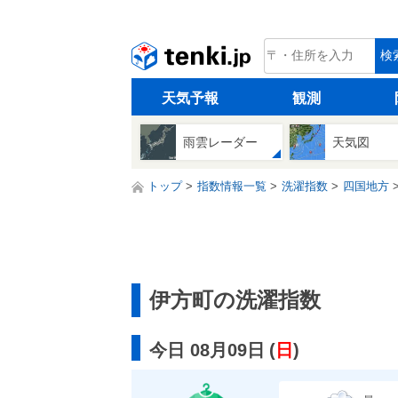
tenki.jp
検
天気予報
観測
雨雲レーダー
天気図
トップ
指数情報一覧
洗濯指数
四国地方
伊方町の洗濯指数
今日 08月09日
(
日
)