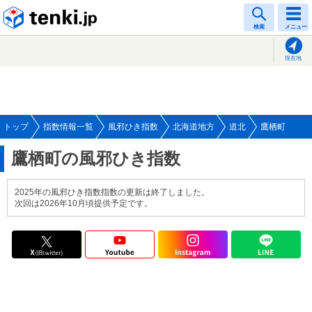
tenki.jp
検索
メニュー
現在地
トップ
指数情報一覧
風邪ひき指数
北海道地方
道北
鷹栖町
鷹栖町の風邪ひき指数
2025年の風邪ひき指数指数の更新は終了しました。
次回は2026年10月頃提供予定です。