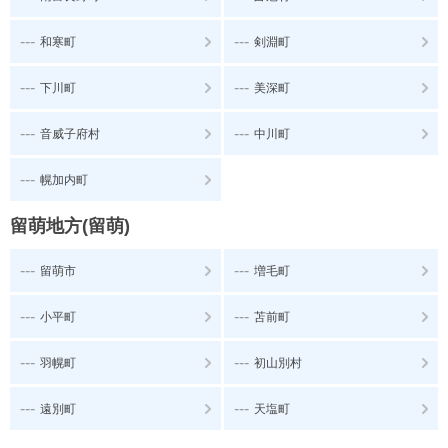
---
---
和寒町
剣淵町
---
---
下川町
美深町
---
---
音威子府村
中川町
---
幌加内町
留萌地方(留萌)
---
---
留萌市
増毛町
---
---
小平町
苫前町
---
---
羽幌町
初山別村
---
---
遠別町
天塩町