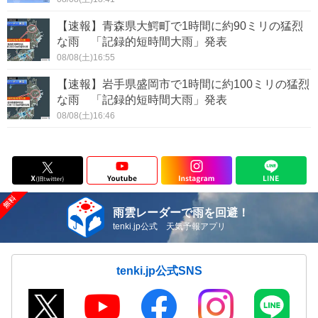
【速報】青森県大鰐町で1時間に約90ミリの猛烈
な雨 「記録的短時間大雨」発表
08/08(土)16:55
【速報】岩手県盛岡市で1時間に約100ミリの猛烈
な雨 「記録的短時間大雨」発表
08/08(土)16:46
雨雲レーダーで雨を回避！
tenki.jp公式 天気予報アプリ
tenki.jp公式SNS