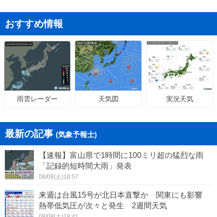
おすすめ情報
天気図
実況天気
雨雲レーダー
最新の記事
(気象予報士)
【速報】富山県で1時間に100ミリ超の猛烈な雨
「記録的短時間大雨」発表
08/08(土)18:57
来週は台風15号が北日本直撃か 関東にも影響
熱帯低気圧が次々と発生 2週間天気
08/08(土)18:41