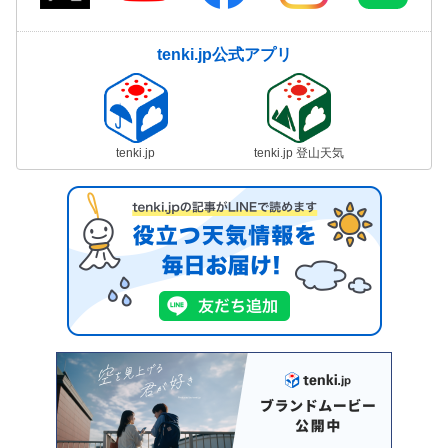
tenki.jp公式アプリ
tenki.jp
tenki.jp 登山天気