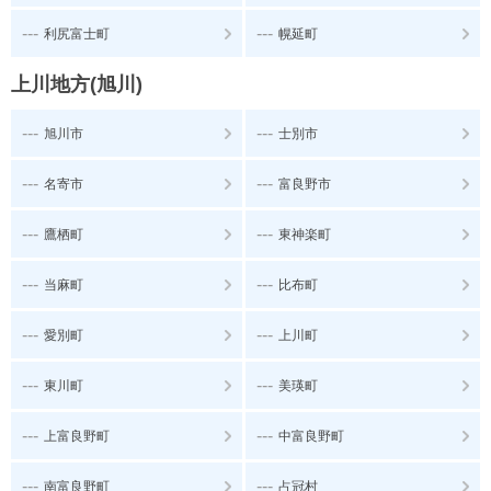
---
---
利尻富士町
幌延町
上川地方(旭川)
---
---
旭川市
士別市
---
---
名寄市
富良野市
---
---
鷹栖町
東神楽町
---
---
当麻町
比布町
---
---
愛別町
上川町
---
---
東川町
美瑛町
---
---
上富良野町
中富良野町
---
---
南富良野町
占冠村