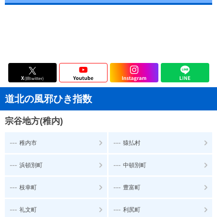
道北の風邪ひき指数
宗谷地方(稚内)
---
---
稚内市
猿払村
---
---
浜頓別町
中頓別町
---
---
枝幸町
豊富町
---
---
礼文町
利尻町