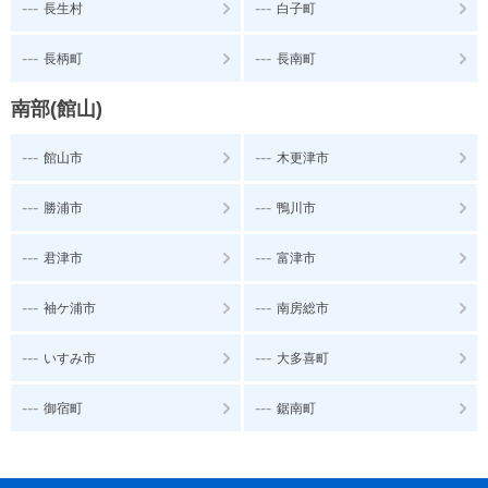
---
---
長生村
白子町
---
---
長柄町
長南町
南部(館山)
---
---
館山市
木更津市
---
---
勝浦市
鴨川市
---
---
君津市
富津市
---
---
袖ケ浦市
南房総市
---
---
いすみ市
大多喜町
---
---
御宿町
鋸南町