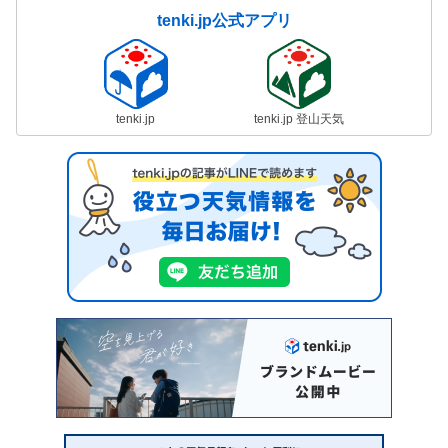
tenki.jp公式アプリ
tenki.jp
tenki.jp 登山天気