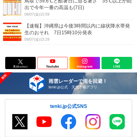
鳥取で39.6℃と酷暑日に迫る暑さ 35℃以上が続
出で今年一番の高温も(7日)
08/07(金)15:59
【速報】沖縄県は今後3時間以内に線状降水帯発
生のおそれ 7日15時10分発表
08/07(金)15:29
雨雲レーダーで雨を回避！
tenki.jp公式 天気予報アプリ
tenki.jp公式SNS