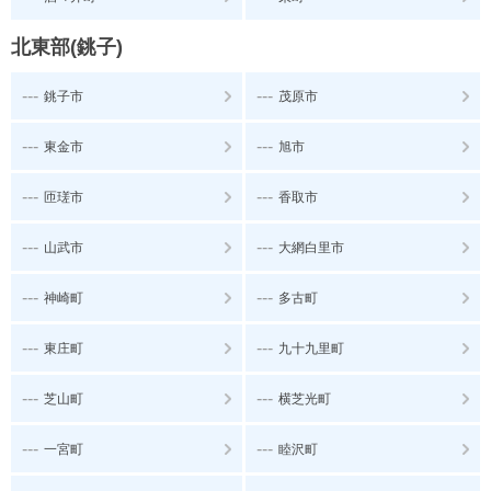
北東部(銚子)
---
---
銚子市
茂原市
---
---
東金市
旭市
---
---
匝瑳市
香取市
---
---
山武市
大網白里市
---
---
神崎町
多古町
---
---
東庄町
九十九里町
---
---
芝山町
横芝光町
---
---
一宮町
睦沢町