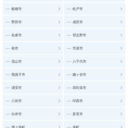
---
---
船橋市
松戸市
---
---
野田市
成田市
---
---
佐倉市
習志野市
---
---
柏市
市原市
---
---
流山市
八千代市
---
---
我孫子市
鎌ヶ谷市
---
---
浦安市
四街道市
---
---
八街市
印西市
---
---
白井市
富里市
---
---
酒々井町
栄町