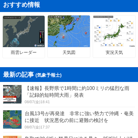
おすすめ情報
天気図
実況天気
雨雲レーダー
最新の記事
(気象予報士)
【速報】長野県で1時間に約100ミリの猛烈な雨
「記録的短時間大雨」発表
08/07(金)18:41
台風13号が再発達 非常に強い勢力で沖縄・奄美
に接近 状況悪化の前に避難の検討を
08/07(金)17:37