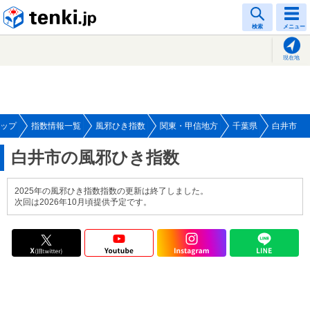
tenki.jp
検索
メニュー
現在地
ップ
指数情報一覧
風邪ひき指数
関東・甲信地方
千葉県
白井市
白井市の風邪ひき指数
2025年の風邪ひき指数指数の更新は終了しました。
次回は2026年10月頃提供予定です。