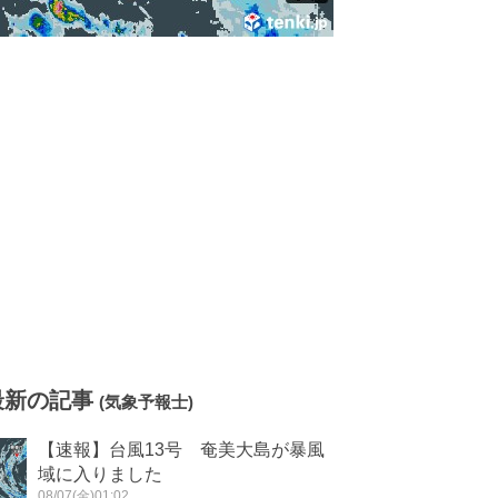
最新の記事
(気象予報士)
【速報】台風13号 奄美大島が暴風
域に入りました
08/07(金)01:02