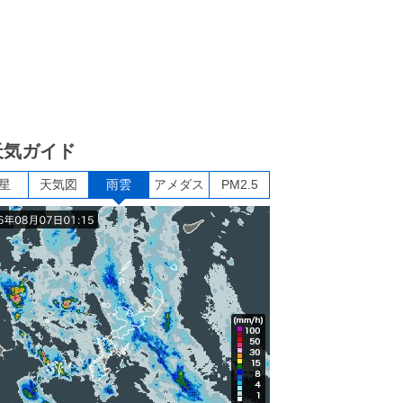
天気ガイド
星
天気図
雨雲
アメダス
PM2.5