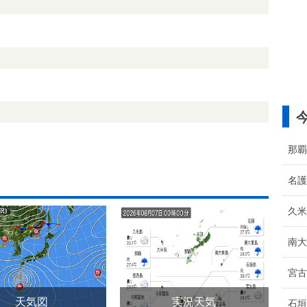
那覇
名護
久米
南大
宮古
天気図
実況天気
石垣