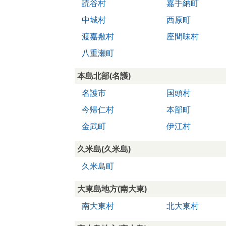
読谷村
嘉手納町
中城村
西原町
渡嘉敷村
座間味村
八重瀬町
本島北部(名護)
名護市
国頭村
今帰仁村
本部町
金武町
伊江村
久米島(久米島)
久米島町
大東島地方(南大東)
南大東村
北大東村