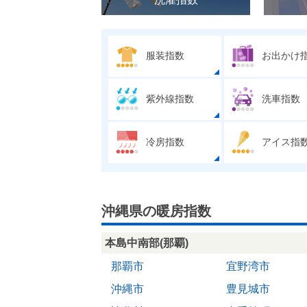
服装指数
お出かけ
紫外線指数
洗車指数
冷房指数
アイス指
沖縄県の暖房指数
本島中南部(那覇)
那覇市
宜野湾市
沖縄市
豊見城市