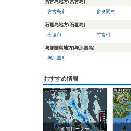
宮古島地方(宮古島)
宮古島市
多良間村
石垣島地方(石垣島)
石垣市
竹富町
与那国島地方(与那国島)
与那国町
おすすめ情報
雨雲レーダー