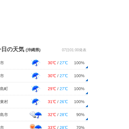
今日の天気
(沖縄県)
07日01:00発表
市
30℃
/
27℃
100%
市
30℃
/
27℃
100%
島町
29℃
/
27℃
100%
東村
31℃
/
26℃
100%
島市
32℃
/
28℃
90%
市
33℃
/
28℃
70%