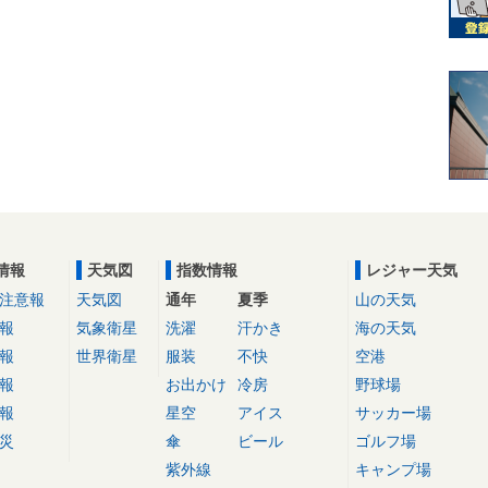
情報
天気図
指数情報
レジャー天気
注意報
天気図
通年
夏季
山の天気
報
気象衛星
洗濯
汗かき
海の天気
報
世界衛星
服装
不快
空港
報
お出かけ
冷房
野球場
報
星空
アイス
サッカー場
災
傘
ビール
ゴルフ場
紫外線
キャンプ場