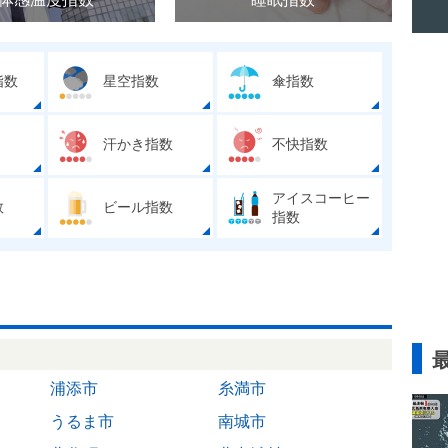
指数
星空指数
傘指数
汗かき指数
不快指数
アイスコーヒー
数
ビール指数
指数
浦添市
糸満市
うるま市
南城市