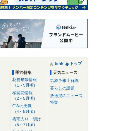
tenki.jpトップ
季節特集
天気ニュース
花粉飛散情報
気象予報士解説
(1～5月頃)
暮らしの話題
桜開花情報
放送局のニュース
(2～5月頃)
特集
GWの天気
(4～5月頃)
梅雨入り・明け
(5～7月頃)