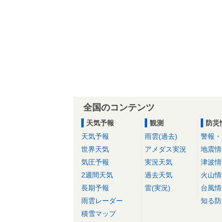
全国のコンテンツ
天気予報
観測
防災
天気予報
雨雲(過去)
警報・
世界天気
アメダス実況
地震情
気圧予報
実況天気
津波情
2週間天気
過去天気
火山情
長期予報
雷(実況)
台風情
雨雲レーダー
知る防
積雪マップ