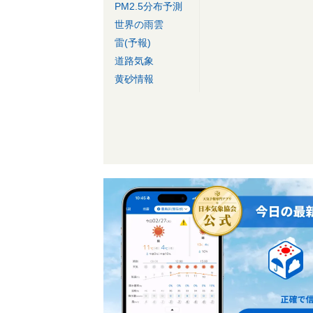
PM2.5分布予測
世界の雨雲
雷(予報)
道路気象
黄砂情報