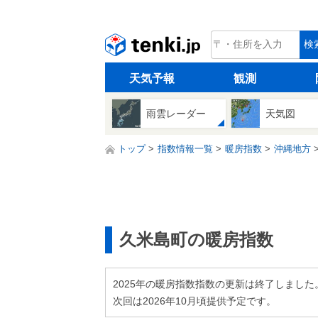
tenki.jp
検
天気予報
観測
雨雲レーダー
天気図
トップ
指数情報一覧
暖房指数
沖縄地方
久米島町の暖房指数
2025年の暖房指数指数の更新は終了しました
次回は2026年10月頃提供予定です。