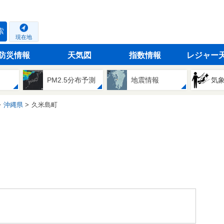
索
現在地
防災情報
天気図
指数情報
レジャー
PM2.5分布予測
地震情報
気
沖縄県
久米島町
。