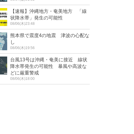
【速報】沖縄地方・奄美地方 「線
状降水帯」発生の可能性
08/06(木)23:48
熊本県で震度4の地震 津波の心配な
し
08/06(木)19:56
台風13号は沖縄・奄美に接近 線状
降水帯発生の可能性 暴風や高波な
どに厳重警戒
08/06(木)18:00