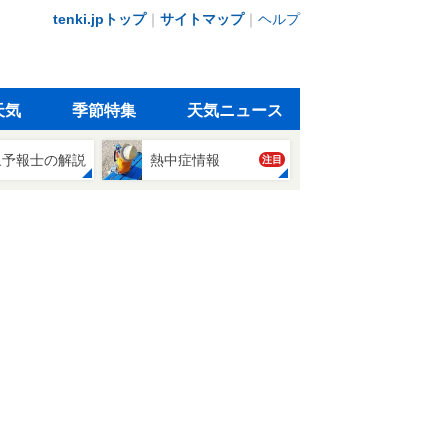
tenki.jpトップ
｜
サイトマップ
｜
ヘルプ
天気
季節特集
天気ニュース
象予報士の解説
熱中症情報
注目