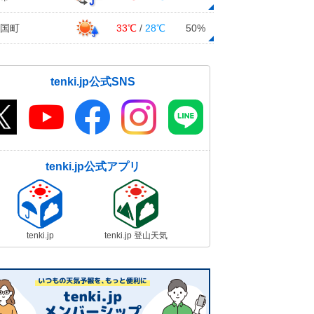
国町
33℃
/
28℃
50%
tenki.jp公式SNS
tenki.jp公式アプリ
tenki.jp
tenki.jp 登山天気