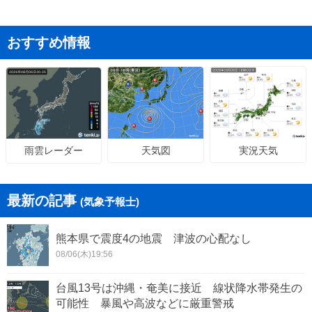
おすすめ情報
天気図
実況天気
雨雲レーダー
最新の記事
(気象予報士)
熊本県で震度4の地震 津波の心配なし
08/06(木)19:56
台風13号は沖縄・奄美に接近 線状降水帯発生の
可能性 暴風や高波などに厳重警戒