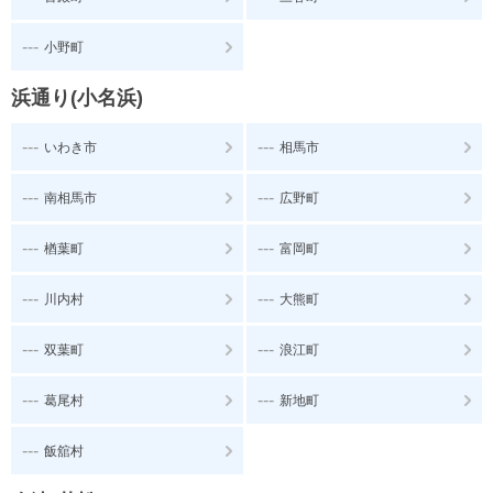
---
小野町
浜通り(小名浜)
---
---
いわき市
相馬市
---
---
南相馬市
広野町
---
---
楢葉町
富岡町
---
---
川内村
大熊町
---
---
双葉町
浪江町
---
---
葛尾村
新地町
---
飯舘村