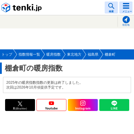
tenki.jp
検索
メニュー
現在地
トップ
指数情報一覧
暖房指数
東北地方
福島県
棚倉町
棚倉町の暖房指数
2025年の暖房指数指数の更新は終了しました。
次回は2026年10月頃提供予定です。