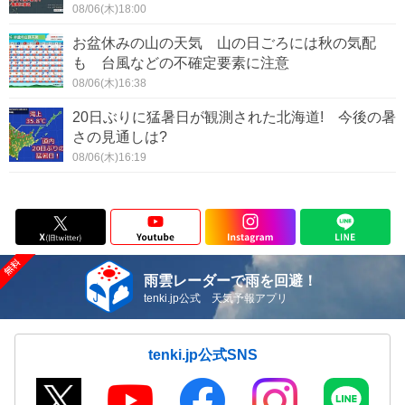
08/06(木)18:00
お盆休みの山の天気 山の日ごろには秋の気配
も 台風などの不確定要素に注意
08/06(木)16:38
20日ぶりに猛暑日が観測された北海道! 今後の暑
さの見通しは?
08/06(木)16:19
雨雲レーダーで雨を回避！
tenki.jp公式 天気予報アプリ
tenki.jp公式SNS