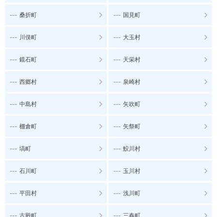
---
---
桑折町
国見町
---
---
川俣町
大玉村
---
---
鏡石町
天栄村
---
---
西郷村
泉崎村
---
---
中島村
矢吹町
---
---
棚倉町
矢祭町
---
---
塙町
鮫川村
---
---
石川町
玉川村
---
---
平田村
浅川町
---
---
古殿町
三春町