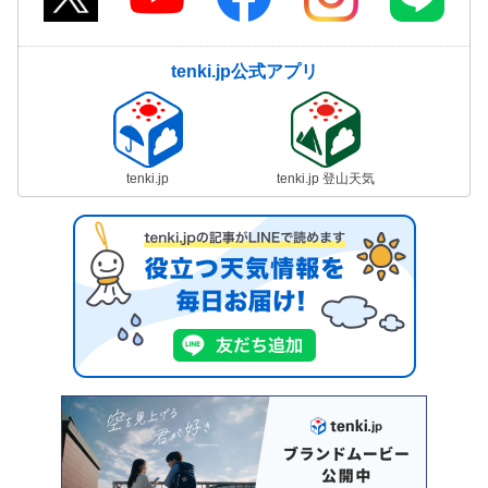
tenki.jp公式アプリ
tenki.jp
tenki.jp 登山天気