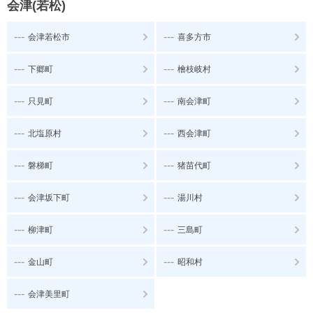
会津(若松)
---
---
会津若松市
喜多方市
---
---
下郷町
檜枝岐村
---
---
只見町
南会津町
---
---
北塩原村
西会津町
---
---
磐梯町
猪苗代町
---
---
会津坂下町
湯川村
---
---
柳津町
三島町
---
---
金山町
昭和村
---
会津美里町