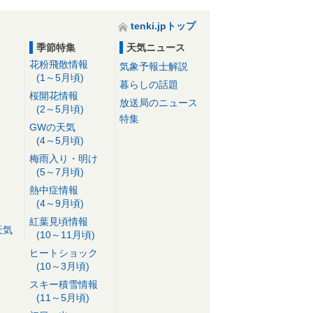
tenki.jpトップ
季節特集
天気ニュース
花粉飛散情報
気象予報士解説
(1～5月頃)
暮らしの話題
桜開花情報
放送局のニュース
(2～5月頃)
特集
GWの天気
(4～5月頃)
梅雨入り・明け
(5～7月頃)
熱中症情報
(4～9月頃)
紅葉見頃情報
天気
(10～11月頃)
ヒートショック
(10～3月頃)
スキー積雪情報
(11～5月頃)