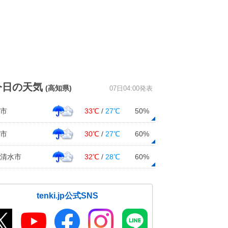
今日の天気
(高知県)
07日04:00発表
市
33℃
/
27℃
50%
市
30℃
/
27℃
60%
清水市
32℃
/
28℃
60%
tenki.jp公式SNS