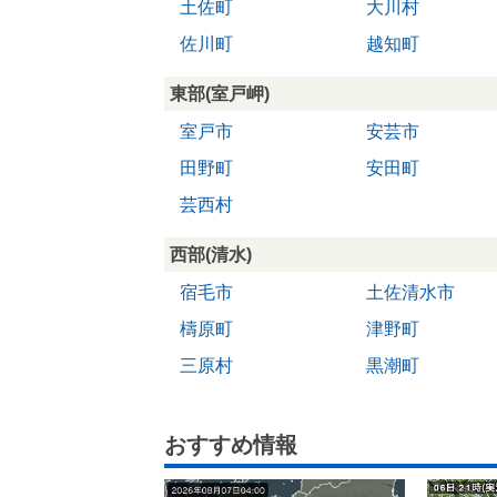
土佐町
大川村
佐川町
越知町
東部(室戸岬)
室戸市
安芸市
田野町
安田町
芸西村
西部(清水)
宿毛市
土佐清水市
檮原町
津野町
三原村
黒潮町
おすすめ情報