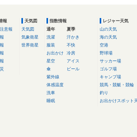
情報
天気図
指数情報
レジャー天気
注意報
天気図
通年
夏季
山の天気
報
気象衛星
洗濯
汗かき
海の天気
報
世界衛星
服装
不快
空港
報
お出かけ
冷房
野球場
報
星空
アイス
サッカー場
災
傘
ビール
ゴルフ場
紫外線
キャンプ場
体感温度
競馬・競艇・競輪
洗車
釣り
睡眠
お出かけスポット