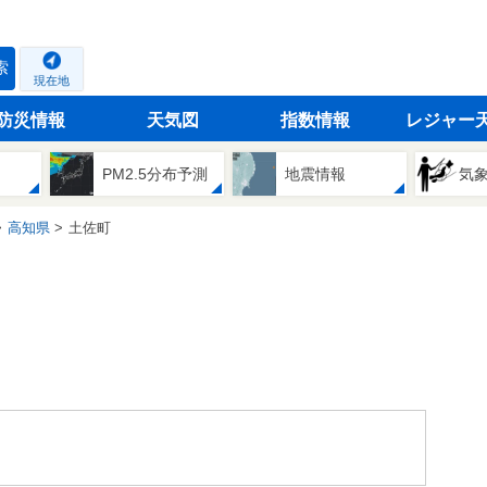
索
現在地
防災情報
天気図
指数情報
レジャー
PM2.5分布予測
地震情報
気
高知県
土佐町
。