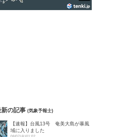
最新の記事
(気象予報士)
【速報】台風13号 奄美大島が暴風
域に入りました
08/07(金)01:02