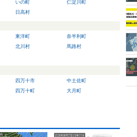
いの町
仁淀川町
日高村
東洋町
奈半利町
北川村
馬路村
四万十市
中土佐町
四万十町
大月町