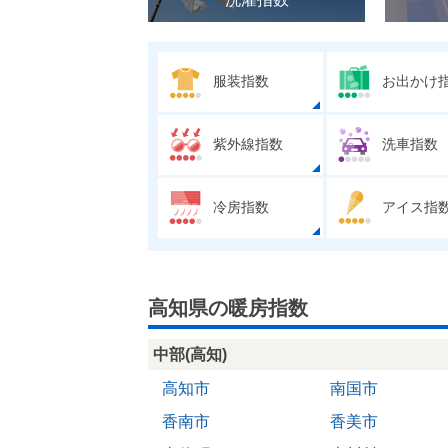
服装指数
お出かけ
紫外線指数
洗車指数
冷房指数
アイス指
高知県の暖房指数
中部(高知)
高知市
南国市
香南市
香美市