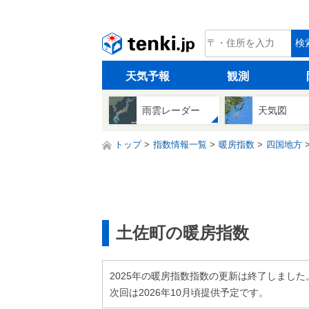
tenki.jp
検
天気予報
観測
雨雲レーダー
天気図
トップ
指数情報一覧
暖房指数
四国地方
土佐町の暖房指数
2025年の暖房指数指数の更新は終了しました
次回は2026年10月頃提供予定です。