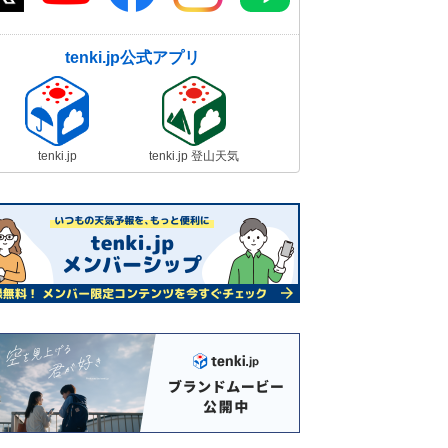
tenki.jp公式アプリ
tenki.jp
tenki.jp 登山天気