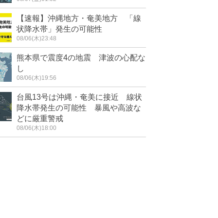
【速報】沖縄地方・奄美地方 「線
状降水帯」発生の可能性
08/06(木)23:48
熊本県で震度4の地震 津波の心配な
し
08/06(木)19:56
台風13号は沖縄・奄美に接近 線状
降水帯発生の可能性 暴風や高波な
どに厳重警戒
08/06(木)18:00