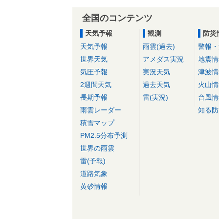
全国のコンテンツ
天気予報
観測
防災
天気予報
雨雲(過去)
警報・
世界天気
アメダス実況
地震情
気圧予報
実況天気
津波情
2週間天気
過去天気
火山情
長期予報
雷(実況)
台風情
雨雲レーダー
知る防
積雪マップ
PM2.5分布予測
世界の雨雲
雷(予報)
道路気象
黄砂情報