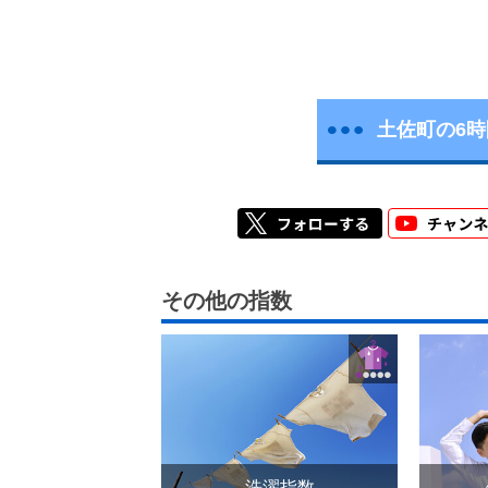
土佐町の6
その他の指数
洗濯指数