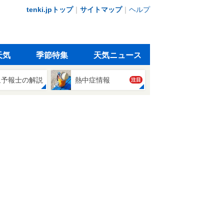
tenki.jpトップ
｜
サイトマップ
｜
ヘルプ
天気
季節特集
天気ニュース
象予報士の解説
熱中症情報
注目