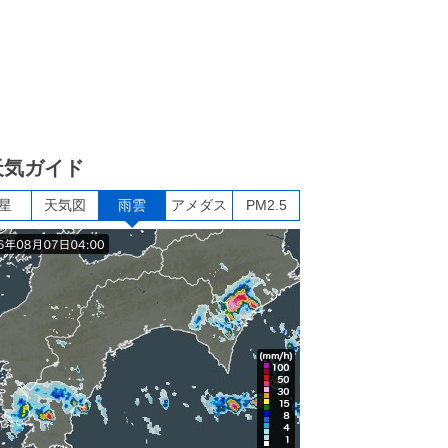
天気ガイド
星
天気図
雨雲
アメダス
PM2.5