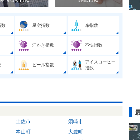
指数
星空指数
傘指数
汗かき指数
不快指数
アイスコーヒー
数
ビール指数
指数
土佐市
須崎市
本山町
大豊町