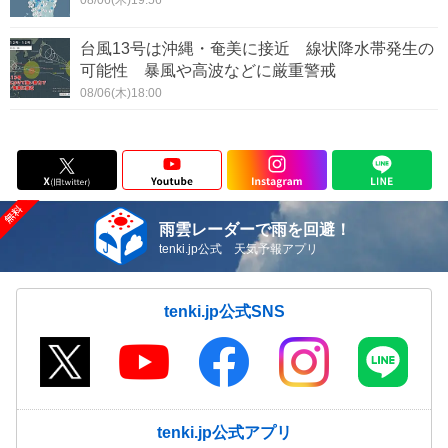
08/06(木)19:56
台風13号は沖縄・奄美に接近 線状降水帯発生の
可能性 暴風や高波などに厳重警戒
08/06(木)18:00
雨雲レーダーで雨を回避！
tenki.jp公式 天気予報アプリ
tenki.jp公式SNS
tenki.jp公式アプリ