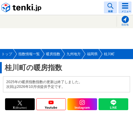
tenki.jp
検索
メニュー
現在地
トップ
指数情報一覧
暖房指数
九州地方
福岡県
桂川町
桂川町の暖房指数
2025年の暖房指数指数の更新は終了しました。
次回は2026年10月頃提供予定です。