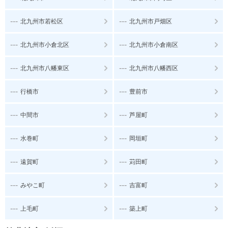
---
---
北九州市若松区
北九州市戸畑区
---
---
北九州市小倉北区
北九州市小倉南区
---
---
北九州市八幡東区
北九州市八幡西区
---
---
行橋市
豊前市
---
---
中間市
芦屋町
---
---
水巻町
岡垣町
---
---
遠賀町
苅田町
---
---
みやこ町
吉富町
---
---
上毛町
築上町