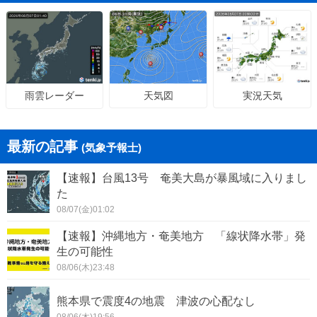
天気図
実況天気
雨雲レーダー
最新の記事
(気象予報士)
【速報】台風13号 奄美大島が暴風域に入りまし
た
08/07(金)01:02
【速報】沖縄地方・奄美地方 「線状降水帯」発
生の可能性
08/06(木)23:48
熊本県で震度4の地震 津波の心配なし