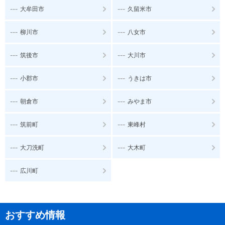
---
---
大牟田市
久留米市
---
---
柳川市
八女市
---
---
筑後市
大川市
---
---
小郡市
うきは市
---
---
朝倉市
みやま市
---
---
筑前町
東峰村
---
---
大刀洗町
大木町
---
広川町
おすすめ情報