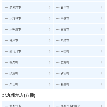
---
---
筑紫野市
春日市
---
---
大野城市
宗像市
---
---
太宰府市
古賀市
---
---
福津市
糸島市
---
---
那珂川市
宇美町
---
---
篠栗町
志免町
---
---
須恵町
新宮町
---
---
久山町
粕屋町
北九州地方(八幡)
---
---
北九州市
北九州市門司区