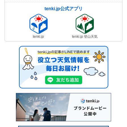
tenki.jp公式アプリ
tenki.jp
tenki.jp 登山天気