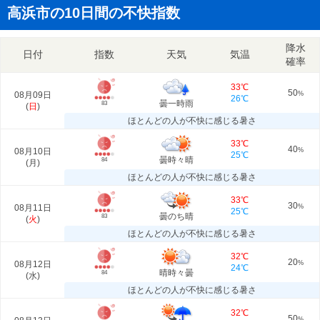
高浜市の10日間の不快指数
降水
日付
指数
天気
気温
確率
33℃
50
08月09日
%
26℃
曇一時雨
83
(
日
)
ほとんどの人が不快に感じる暑さ
33℃
40
08月10日
%
25℃
曇時々晴
84
(
月
)
ほとんどの人が不快に感じる暑さ
33℃
30
08月11日
%
25℃
曇のち晴
83
(
火
)
ほとんどの人が不快に感じる暑さ
32℃
20
08月12日
%
24℃
晴時々曇
84
(
水
)
ほとんどの人が不快に感じる暑さ
32℃
50
%