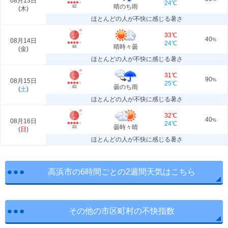
08月13日
24℃
晴のち雨
82
(
木
)
ほとんどの人が不快に感じる暑さ
33℃
40
08月14日
%
24℃
晴時々曇
84
(
金
)
ほとんどの人が不快に感じる暑さ
31℃
90
08月15日
%
25℃
曇のち雨
83
(
土
)
ほとんどの人が不快に感じる暑さ
32℃
40
08月16日
%
24℃
曇時々晴
83
(
日
)
ほとんどの人が不快に感じる暑さ
高浜市の6時間ごとの2週間天気はこちら
その他の市区町村の不快指数