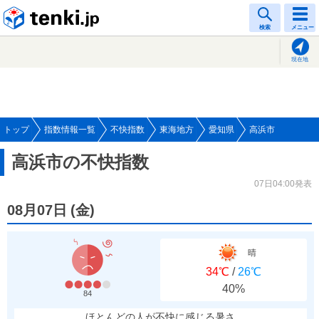
tenki.jp
検索
メニュー
現在地
トップ
指数情報一覧
不快指数
東海地方
愛知県
高浜市
高浜市の不快指数
07日04:00発表
08月07日
(
金
)
晴
34℃
/
26℃
40%
84
ほとんどの人が不快に感じる暑さ