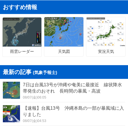
おすすめ情報
天気図
実況天気
雨雲レーダー
最新の記事
(気象予報士)
7日は台風13号が沖縄や奄美に最接近 線状降水
帯発生のおそれ 長時間の暴風・高波
08/07(金)06:05
【速報】台風13号 沖縄本島の一部が暴風域に入
りました
08/07(金)04:53