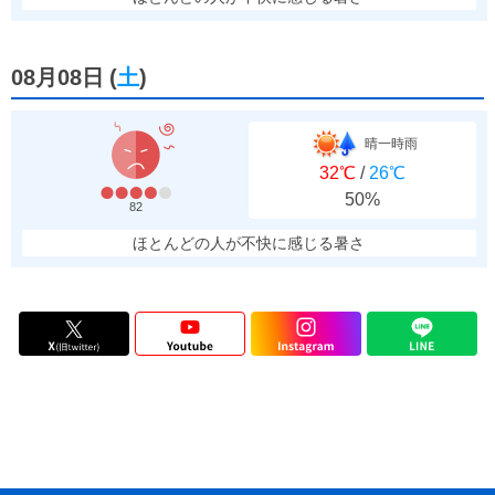
08月08日
(
土
)
晴一時雨
32℃
/
26℃
50%
82
ほとんどの人が不快に感じる暑さ