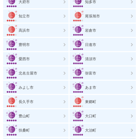
大府市
知多市
知立市
尾張旭市
高浜市
岩倉市
豊明市
日進市
愛西市
清須市
北名古屋市
弥富市
みよし市
あま市
長久手市
東郷町
豊山町
大口町
扶桑町
大治町