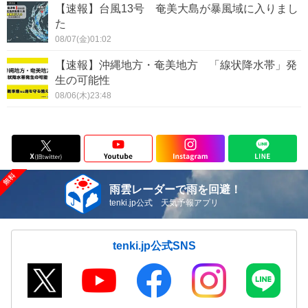
【速報】台風13号 奄美大島が暴風域に入りまし
た
08/07(金)01:02
【速報】沖縄地方・奄美地方 「線状降水帯」発
生の可能性
08/06(木)23:48
雨雲レーダーで雨を回避！
tenki.jp公式 天気予報アプリ
tenki.jp公式SNS