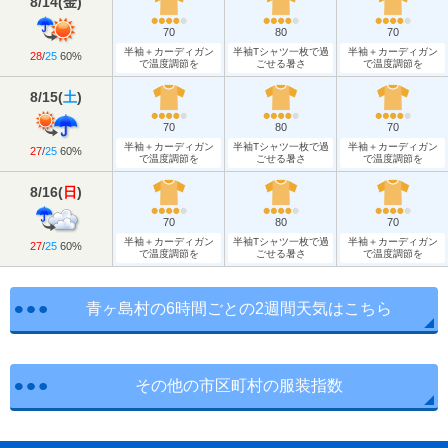
8/14
(
金
)
70
80
70
半袖＋カーディガン
半袖Tシャツ一枚で過
半袖＋カーディガン
28
/
25
60%
で温度調節を
ごせる暑さ
で温度調節を
8/15
(
土
)
70
80
70
半袖＋カーディガン
半袖Tシャツ一枚で過
半袖＋カーディガン
27
/
25
60%
で温度調節を
ごせる暑さ
で温度調節を
8/16
(
日
)
70
80
70
半袖＋カーディガン
半袖Tシャツ一枚で過
半袖＋カーディガン
27
/
25
60%
で温度調節を
ごせる暑さ
で温度調節を
青ヶ島村の6時間ごとの2週間天気はこちら
その他の市区町村の服装指数