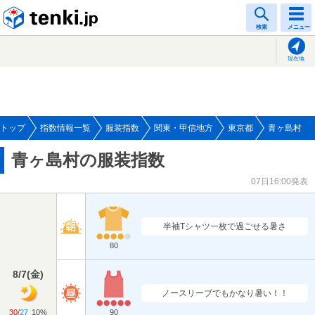
tenki.jp
検索
メニュー
現在地
トップ
指数情報一覧
服装指数
関東・甲信地方
東京都
青ヶ島村
青ヶ島村の服装指数
07日16:00発表
半袖Tシャツ一枚で過ごせる暑さ
80
8/7
(
金
)
ノースリーブでもかなり暑い！！
30
/
27
10%
90