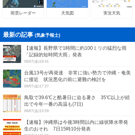
天気図
実況天気
雨雲レーダー
最新の記事
(気象予報士)
【速報】長野県で1時間に約100ミリの猛烈な雨
「記録的短時間大雨」発表
08/07(金)18:41
台風13号が再発達 非常に強い勢力で沖縄・奄美
に接近 状況悪化の前に避難の検討を
08/07(金)17:37
鳥取で39.6℃と酷暑日に迫る暑さ 35℃以上が続
出で今年一番の高温も(7日)
08/07(金)15:59
【速報】沖縄県は今後3時間以内に線状降水帯発
生のおそれ 7日15時10分発表