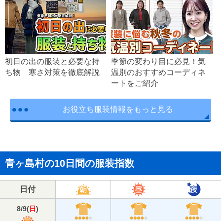
初日の出の服装と必要な持
季節の変わり目に必見！気
ち物 寒さ対策を徹底解説
温別のおすすめコーディネ
ートをご紹介
お役立ち服装情報をもっと見る
青ヶ島村の10日間の服装指数
日付
8/9
(
日
)