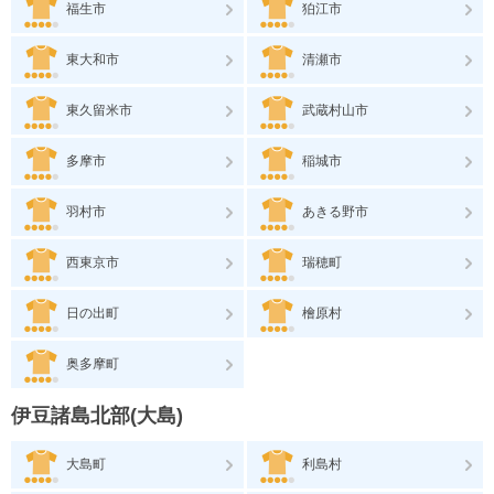
福生市
狛江市
東大和市
清瀬市
東久留米市
武蔵村山市
多摩市
稲城市
羽村市
あきる野市
西東京市
瑞穂町
日の出町
檜原村
奥多摩町
伊豆諸島北部(大島)
大島町
利島村