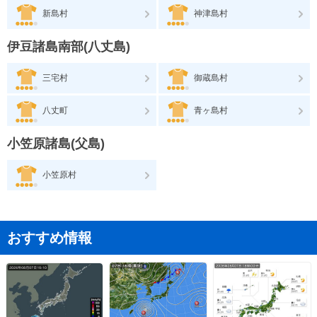
新島村
神津島村
伊豆諸島南部(八丈島)
三宅村
御蔵島村
八丈町
青ヶ島村
小笠原諸島(父島)
小笠原村
おすすめ情報