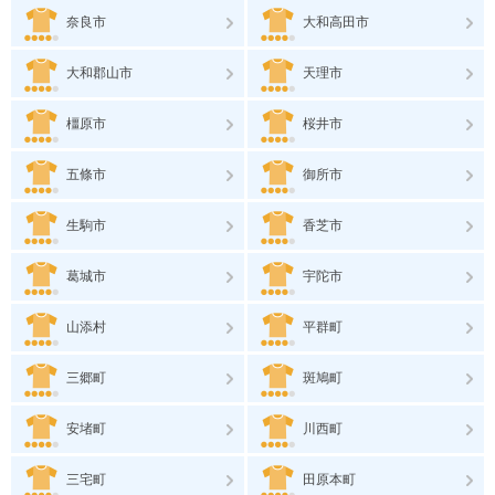
奈良市
大和高田市
大和郡山市
天理市
橿原市
桜井市
五條市
御所市
生駒市
香芝市
葛城市
宇陀市
山添村
平群町
三郷町
斑鳩町
安堵町
川西町
三宅町
田原本町