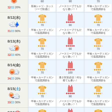
60
90
70
長袖シャツ・カット
ノースリーブでもか
半袖＋カーディガン
32
/
22
20%
ソーで快適に
なり暑い！！
で温度調節を
8/12
(
水
)
70
90
70
半袖＋カーディガン
ノースリーブでもか
半袖＋カーディガン
31
/
23
90%
で温度調節を
なり暑い！！
で温度調節を
8/13
(
木
)
70
90
70
半袖＋カーディガン
ノースリーブでもか
半袖＋カーディガン
32
/
23
40%
で温度調節を
なり暑い！！
で温度調節を
8/14
(
金
)
70
100
70
半袖＋カーディガン
暑さ対策必須！何を
半袖＋カーディガン
34
/
23
20%
で温度調節を
着ても暑い！
で温度調節を
8/15
(
土
)
70
90
70
半袖＋カーディガン
ノースリーブでもか
半袖＋カーディガン
33
/
23
30%
で温度調節を
なり暑い！！
で温度調節を