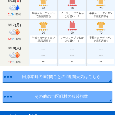
8/16
(
日
)
70
90
70
半袖＋カーディガン
ノースリーブでもか
半袖＋カーディガン
31
/
24
50%
で温度調節を
なり暑い！！
で温度調節を
8/17
(
月
)
70
90
70
半袖＋カーディガン
ノースリーブでもか
半袖＋カーディガン
32
/
24
40%
で温度調節を
なり暑い！！
で温度調節を
8/18
(
火
)
---
---
---
---
---
---
---
---
---
34
/
24
40%
田原本町の6時間ごとの2週間天気はこちら
その他の市区町村の服装指数