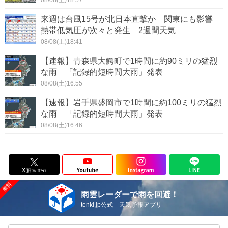
来週は台風15号が北日本直撃か 関東にも影響
熱帯低気圧が次々と発生 2週間天気
08/08(土)18:41
【速報】青森県大鰐町で1時間に約90ミリの猛烈
な雨 「記録的短時間大雨」発表
08/08(土)16:55
【速報】岩手県盛岡市で1時間に約100ミリの猛烈
な雨 「記録的短時間大雨」発表
08/08(土)16:46
雨雲レーダーで雨を回避！
tenki.jp公式 天気予報アプリ