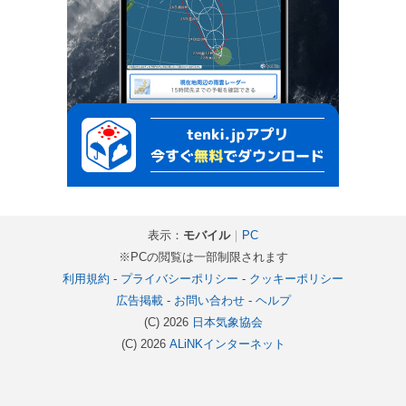
表示：
モバイル
｜
PC
※PCの閲覧は一部制限されます
利用規約
-
プライバシーポリシー
-
クッキーポリシー
広告掲載
-
お問い合わせ
-
ヘルプ
(C) 2026
日本気象協会
(C) 2026
ALiNKインターネット