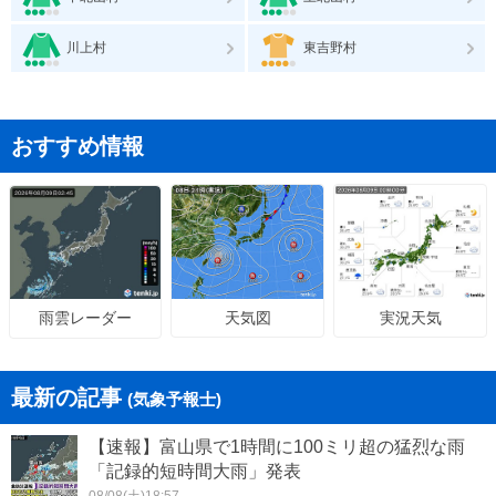
川上村
東吉野村
おすすめ情報
天気図
実況天気
雨雲レーダー
最新の記事
(気象予報士)
【速報】富山県で1時間に100ミリ超の猛烈な雨
「記録的短時間大雨」発表
08/08(土)18:57