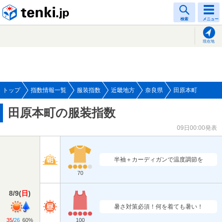
tenki.jp
検索
メニュー
現在地
トップ
指数情報一覧
服装指数
近畿地方
奈良県
田原本町
田原本町の服装指数
09日00:00発表
半袖＋カーディガンで温度調節を
70
8/9
(
日
)
暑さ対策必須！何を着ても暑い！
35
/
26
60%
100