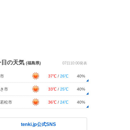
今日の天気
(福島県)
07日10:00発表
市
37℃
/
26℃
40%
き市
33℃
/
25℃
40%
若松市
36℃
/
24℃
40%
tenki.jp公式SNS