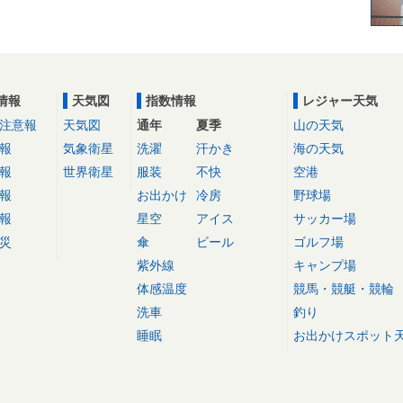
情報
天気図
指数情報
レジャー天気
注意報
天気図
通年
夏季
山の天気
報
気象衛星
洗濯
汗かき
海の天気
報
世界衛星
服装
不快
空港
報
お出かけ
冷房
野球場
報
星空
アイス
サッカー場
災
傘
ビール
ゴルフ場
紫外線
キャンプ場
体感温度
競馬・競艇・競輪
洗車
釣り
睡眠
お出かけスポット