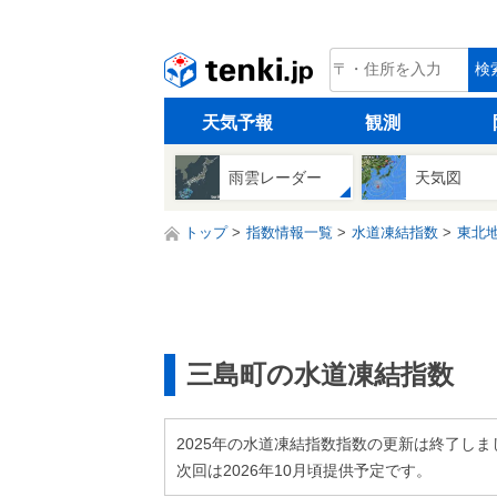
tenki.jp
検
天気予報
観測
雨雲レーダー
天気図
トップ
指数情報一覧
水道凍結指数
東北
三島町の水道凍結指数
2025年の水道凍結指数指数の更新は終了しま
次回は2026年10月頃提供予定です。