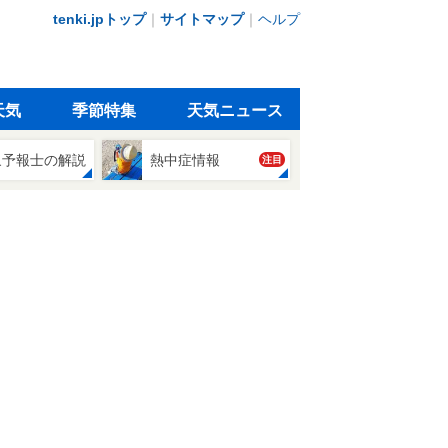
tenki.jpトップ
｜
サイトマップ
｜
ヘルプ
天気
季節特集
天気ニュース
象予報士の解説
熱中症情報
注目