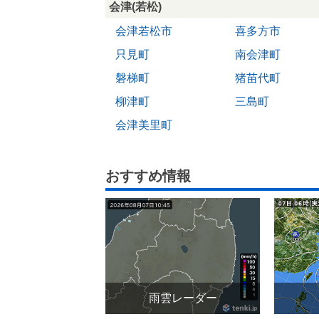
会津(若松)
会津若松市
喜多方市
只見町
南会津町
磐梯町
猪苗代町
柳津町
三島町
会津美里町
おすすめ情報
雨雲レーダー