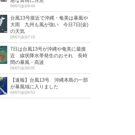
急な雷雨に注意
08/07(金)09:49
台風13号接近で沖縄・奄美は暴風や
大雨 九州も風が強い 今日7日(金)
の天気
08/07(金)07:10
7日は台風13号が沖縄や奄美に最接
近 線状降水帯発生のおそれ 長時
間の暴風・高波
08/07(金)06:05
【速報】台風13号 沖縄本島の一部
が暴風域に入りました
08/07(金)04:53