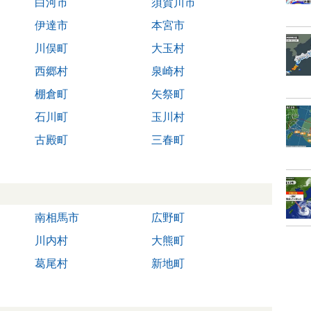
白河市
須賀川市
伊達市
本宮市
川俣町
大玉村
西郷村
泉崎村
棚倉町
矢祭町
石川町
玉川村
古殿町
三春町
南相馬市
広野町
川内村
大熊町
葛尾村
新地町