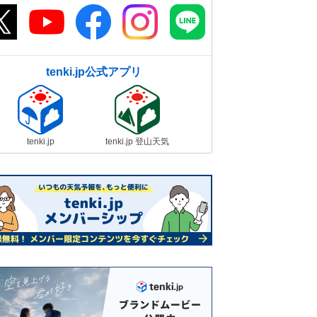
tenki.jp公式アプリ
tenki.jp
tenki.jp 登山天気