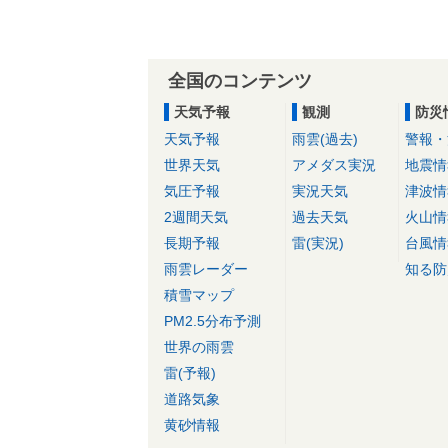
全国のコンテンツ
天気予報
観測
防災
天気予報
雨雲(過去)
警報・
世界天気
アメダス実況
地震情
気圧予報
実況天気
津波情
2週間天気
過去天気
火山情
長期予報
雷(実況)
台風情
雨雲レーダー
知る防
積雪マップ
PM2.5分布予測
世界の雨雲
雷(予報)
道路気象
黄砂情報