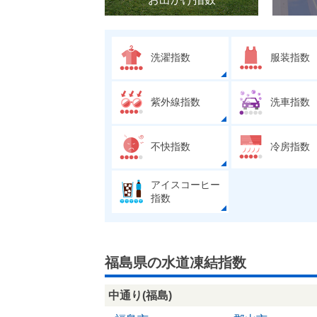
洗濯指数
服装指数
紫外線指数
洗車指数
不快指数
冷房指数
アイスコーヒー
指数
福島県の水道凍結指数
中通り(福島)