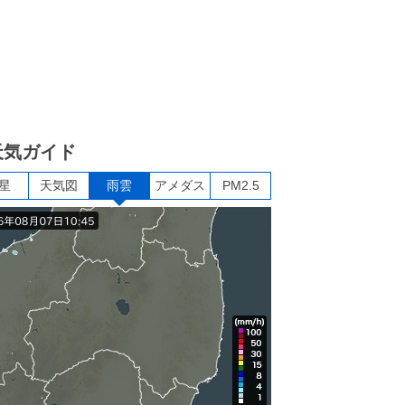
天気ガイド
星
天気図
雨雲
アメダス
PM2.5