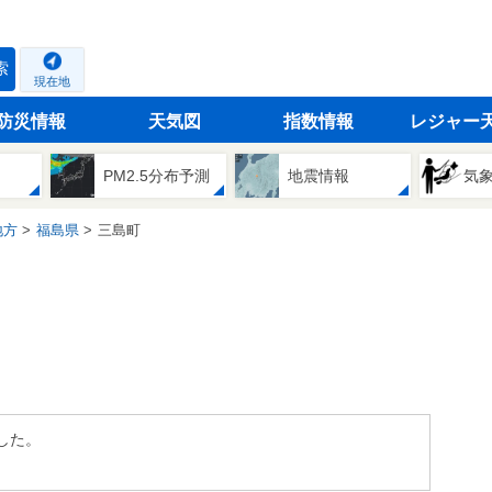
索
現在地
防災情報
天気図
指数情報
レジャー
PM2.5分布予測
地震情報
気
地方
福島県
三島町
した。