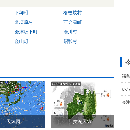
下郷町
檜枝岐村
北塩原村
西会津町
会津坂下町
湯川村
金山町
昭和村
福島
いわ
会津
天気図
実況天気