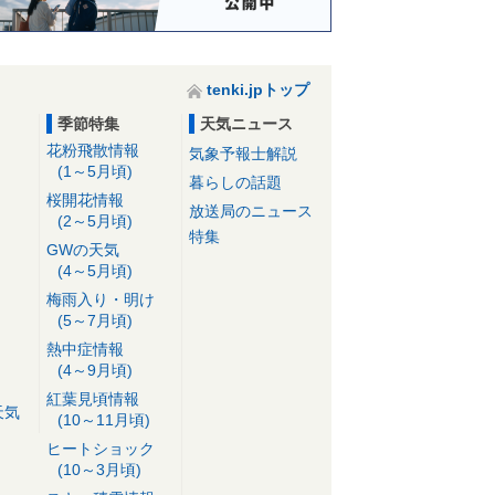
tenki.jpトップ
季節特集
天気ニュース
花粉飛散情報
気象予報士解説
(1～5月頃)
暮らしの話題
桜開花情報
放送局のニュース
(2～5月頃)
特集
GWの天気
(4～5月頃)
梅雨入り・明け
(5～7月頃)
熱中症情報
(4～9月頃)
紅葉見頃情報
天気
(10～11月頃)
ヒートショック
(10～3月頃)