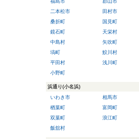
福島市
郡山市
二本松市
田村市
桑折町
国見町
鏡石町
天栄村
中島村
矢吹町
塙町
鮫川村
平田村
浅川町
小野町
浜通り(小名浜)
いわき市
相馬市
楢葉町
富岡町
双葉町
浪江町
飯舘村