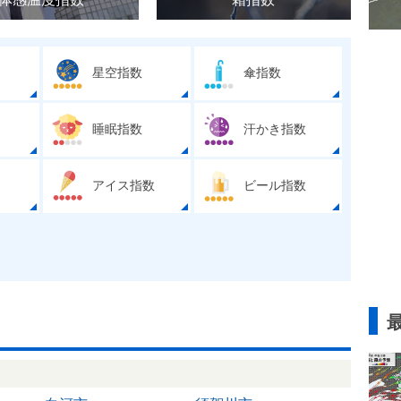
星空指数
傘指数
睡眠指数
汗かき指数
アイス指数
ビール指数