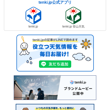
tenki.jp公式アプリ
tenki.jp
tenki.jp 登山天気