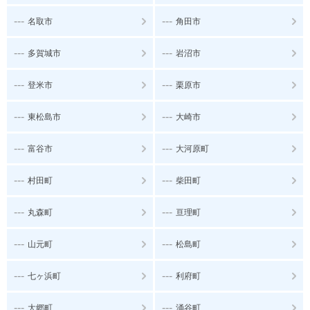
---
---
名取市
角田市
---
---
多賀城市
岩沼市
---
---
登米市
栗原市
---
---
東松島市
大崎市
---
---
富谷市
大河原町
---
---
村田町
柴田町
---
---
丸森町
亘理町
---
---
山元町
松島町
---
---
七ヶ浜町
利府町
---
---
大郷町
涌谷町