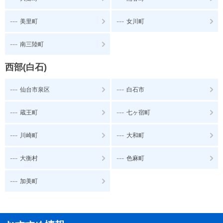
---
---
美里町
女川町
---
南三陸町
西部(白石)
---
---
仙台市泉区
白石市
---
---
蔵王町
七ヶ宿町
---
---
川崎町
大和町
---
---
大衡村
色麻町
---
加美町