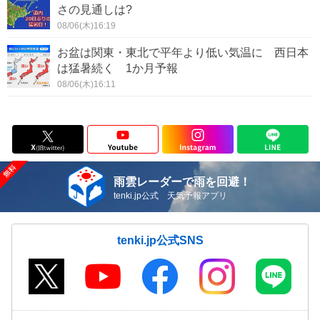
さの見通しは?
08/06(木)16:19
お盆は関東・東北で平年より低い気温に 西日本
は猛暑続く 1か月予報
08/06(木)16:11
雨雲レーダーで雨を回避！
tenki.jp公式 天気予報アプリ
tenki.jp公式SNS