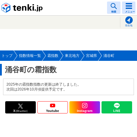
tenki.jp
検索
メニュー
現在地
トップ
指数情報一覧
霜指数
東北地方
宮城県
涌谷町
涌谷町の霜指数
2025年の霜指数指数の更新は終了しました。
次回は2026年10月頃提供予定です。