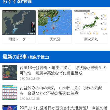
おすすめ情報
天気図
実況天気
雨雲レーダー
最新の記事
(気象予報士)
台風13号は沖縄・奄美に接近 線状降水帯発生の
可能性 暴風や高波などに厳重警戒
08/06(木)18:00
お盆休みの山の天気 山の日ごろには秋の気配
も 台風などの不確定要素に注意
08/06(木)16:38
20日ぶりに猛暑日が観測された北海道! 今後の暑