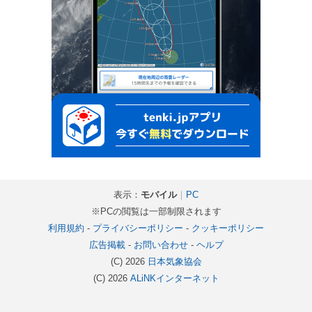
表示：
モバイル
｜
PC
※PCの閲覧は一部制限されます
利用規約
-
プライバシーポリシー
-
クッキーポリシー
広告掲載
-
お問い合わせ
-
ヘルプ
(C) 2026
日本気象協会
(C) 2026
ALiNKインターネット