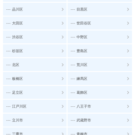
---
---
品川区
目黒区
---
---
大田区
世田谷区
---
---
渋谷区
中野区
---
---
杉並区
豊島区
---
---
北区
荒川区
---
---
板橋区
練馬区
---
---
足立区
葛飾区
---
---
江戸川区
八王子市
---
---
立川市
武蔵野市
---
---
三鷹市
青梅市