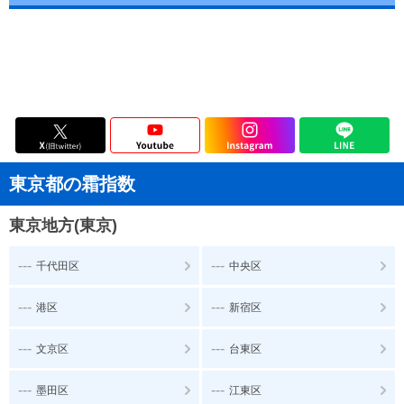
東京都の霜指数
東京地方(東京)
---
---
千代田区
中央区
---
---
港区
新宿区
---
---
文京区
台東区
---
---
墨田区
江東区