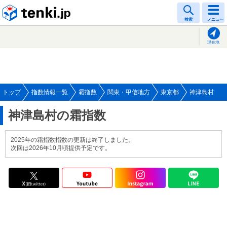
tenki.jp
検索
メニュー
現在地
トップ
指数情報一覧
霜指数
関東・甲信地方
東京都
神津島村
神津島村の霜指数
2025年の霜指数指数の更新は終了しました。
次回は2026年10月頃提供予定です。