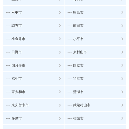
---
---
府中市
昭島市
---
---
調布市
町田市
---
---
小金井市
小平市
---
---
日野市
東村山市
---
---
国分寺市
国立市
---
---
福生市
狛江市
---
---
東大和市
清瀬市
---
---
東久留米市
武蔵村山市
---
---
多摩市
稲城市