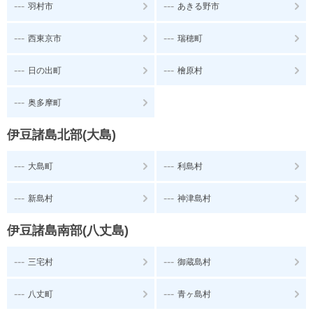
---
---
羽村市
あきる野市
---
---
西東京市
瑞穂町
---
---
日の出町
檜原村
---
奥多摩町
伊豆諸島北部(大島)
---
---
大島町
利島村
---
---
新島村
神津島村
伊豆諸島南部(八丈島)
---
---
三宅村
御蔵島村
---
---
八丈町
青ヶ島村