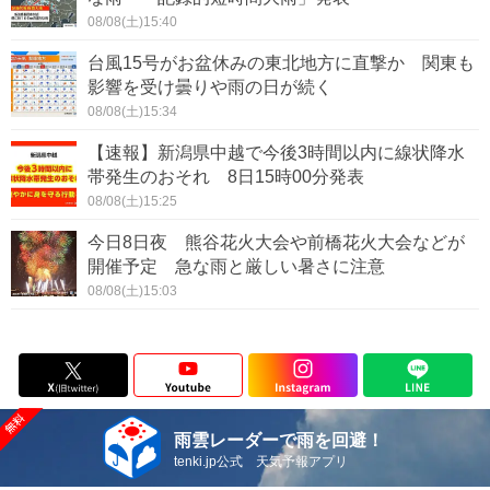
08/08(土)15:40
台風15号がお盆休みの東北地方に直撃か 関東も
影響を受け曇りや雨の日が続く
08/08(土)15:34
【速報】新潟県中越で今後3時間以内に線状降水
帯発生のおそれ 8日15時00分発表
08/08(土)15:25
今日8日夜 熊谷花火大会や前橋花火大会などが
開催予定 急な雨と厳しい暑さに注意
08/08(土)15:03
雨雲レーダーで雨を回避！
tenki.jp公式 天気予報アプリ