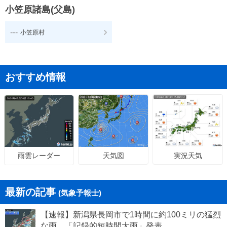
小笠原諸島(父島)
---
小笠原村
おすすめ情報
天気図
実況天気
雨雲レーダー
最新の記事
(気象予報士)
【速報】新潟県長岡市で1時間に約100ミリの猛烈
な雨 「記録的短時間大雨」発表