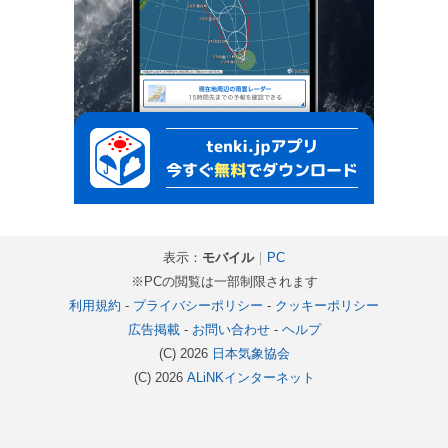
表示：
モバイル
｜
PC
※PCの閲覧は一部制限されます
利用規約
-
プライバシーポリシー
-
クッキーポリシー
広告掲載
-
お問い合わせ
-
ヘルプ
(C) 2026
日本気象協会
(C) 2026
ALiNKインターネット