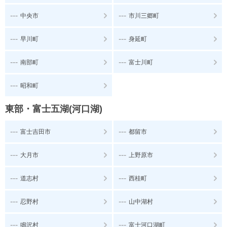
---
---
中央市
市川三郷町
---
---
早川町
身延町
---
---
南部町
富士川町
---
昭和町
東部・富士五湖(河口湖)
---
---
富士吉田市
都留市
---
---
大月市
上野原市
---
---
道志村
西桂町
---
---
忍野村
山中湖村
---
---
鳴沢村
富士河口湖町