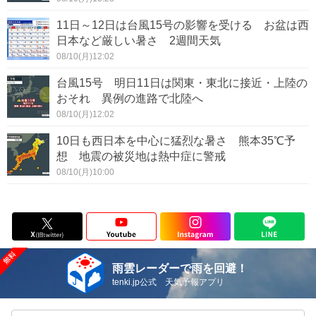
11日～12日は台風15号の影響を受ける お盆は西
日本など厳しい暑さ 2週間天気
08/10(月)12:02
台風15号 明日11日は関東・東北に接近・上陸の
おそれ 異例の進路で北陸へ
08/10(月)12:02
10日も西日本を中心に猛烈な暑さ 熊本35℃予
想 地震の被災地は熱中症に警戒
08/10(月)10:00
雨雲レーダーで雨を回避！
tenki.jp公式 天気予報アプリ