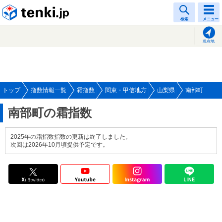
tenki.jp
検索
メニュー
現在地
トップ
指数情報一覧
霜指数
関東・甲信地方
山梨県
南部町
南部町の霜指数
2025年の霜指数指数の更新は終了しました。
次回は2026年10月頃提供予定です。