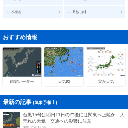
---
---
小菅村
丹波山村
おすすめ情報
天気図
実況天気
雨雲レーダー
最新の記事
(気象予報士)
台風15号は明日11日の午後には関東へ上陸か 大
荒れの天気 交通への影響に注意
08/10(月)13:28