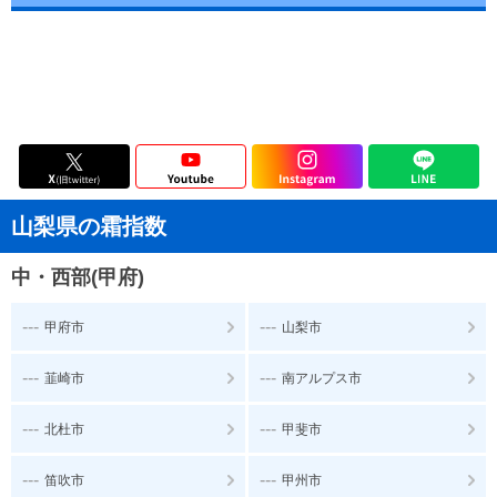
山梨県の霜指数
中・西部(甲府)
---
---
甲府市
山梨市
---
---
韮崎市
南アルプス市
---
---
北杜市
甲斐市
---
---
笛吹市
甲州市