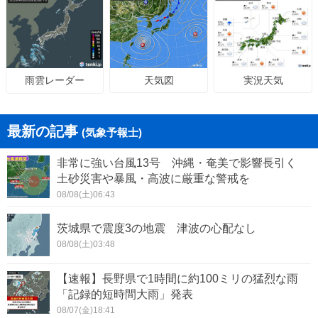
天気図
実況天気
雨雲レーダー
最新の記事
(気象予報士)
非常に強い台風13号 沖縄・奄美で影響長引く
土砂災害や暴風・高波に厳重な警戒を
08/08(土)06:43
茨城県で震度3の地震 津波の心配なし
08/08(土)03:48
【速報】長野県で1時間に約100ミリの猛烈な雨
「記録的短時間大雨」発表
08/07(金)18:41