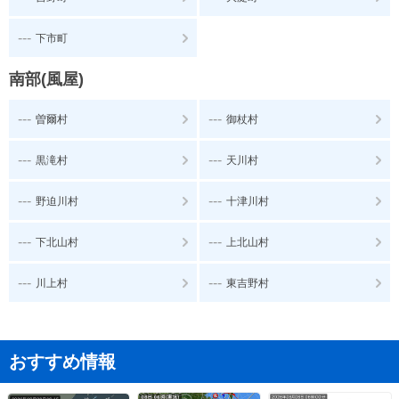
---
下市町
南部(風屋)
---
---
曽爾村
御杖村
---
---
黒滝村
天川村
---
---
野迫川村
十津川村
---
---
下北山村
上北山村
---
---
川上村
東吉野村
おすすめ情報