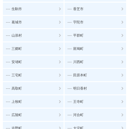
---
---
生駒市
香芝市
---
---
葛城市
宇陀市
---
---
山添村
平群町
---
---
三郷町
斑鳩町
---
---
安堵町
川西町
---
---
三宅町
田原本町
---
---
高取町
明日香村
---
---
上牧町
王寺町
---
---
広陵町
河合町
---
---
吉野町
大淀町