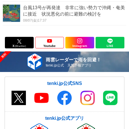
台風13号が再発達 非常に強い勢力で沖縄・奄美
に接近 状況悪化の前に避難の検討を
08/07(金)17:37
雨雲レーダーで雨を回避！
tenki.jp公式 天気予報アプリ
tenki.jp公式SNS
tenki.jp公式アプリ