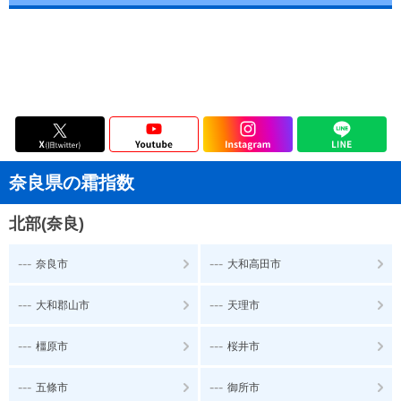
奈良県の霜指数
北部(奈良)
---
---
奈良市
大和高田市
---
---
大和郡山市
天理市
---
---
橿原市
桜井市
---
---
五條市
御所市