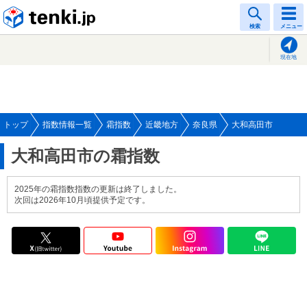
tenki.jp
検索
メニュー
現在地
トップ
指数情報一覧
霜指数
近畿地方
奈良県
大和高田市
大和高田市の霜指数
2025年の霜指数指数の更新は終了しました。
次回は2026年10月頃提供予定です。