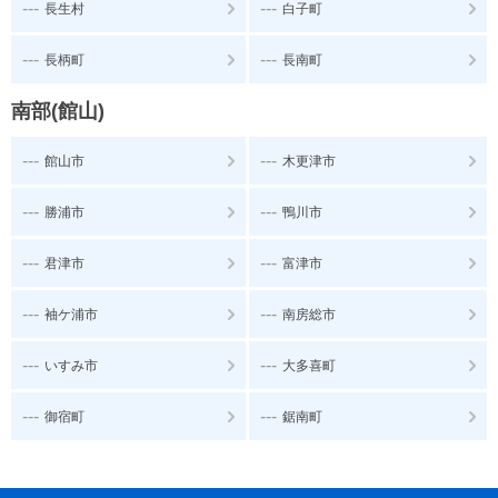
---
---
長生村
白子町
---
---
長柄町
長南町
南部(館山)
---
---
館山市
木更津市
---
---
勝浦市
鴨川市
---
---
君津市
富津市
---
---
袖ケ浦市
南房総市
---
---
いすみ市
大多喜町
---
---
御宿町
鋸南町