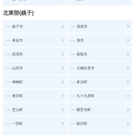
北東部(銚子)
---
---
銚子市
茂原市
---
---
東金市
旭市
---
---
匝瑳市
香取市
---
---
山武市
大網白里市
---
---
神崎町
多古町
---
---
東庄町
九十九里町
---
---
芝山町
横芝光町
---
---
一宮町
睦沢町