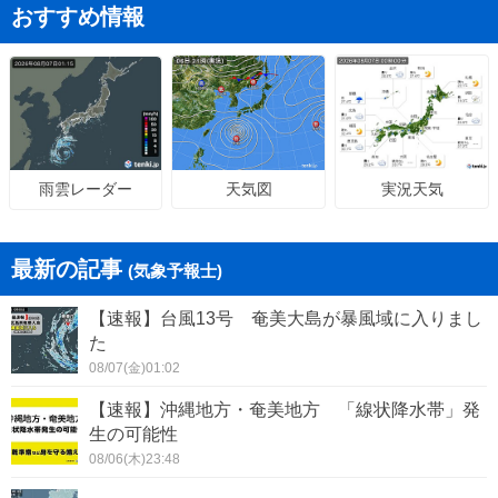
おすすめ情報
天気図
実況天気
雨雲レーダー
最新の記事
(気象予報士)
【速報】台風13号 奄美大島が暴風域に入りまし
た
08/07(金)01:02
【速報】沖縄地方・奄美地方 「線状降水帯」発
生の可能性
08/06(木)23:48