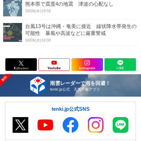
熊本県で震度4の地震 津波の心配なし
08/06(木)19:56
台風13号は沖縄・奄美に接近 線状降水帯発生の
可能性 暴風や高波などに厳重警戒
08/06(木)18:00
雨雲レーダーで雨を回避！
tenki.jp公式 天気予報アプリ
tenki.jp公式SNS