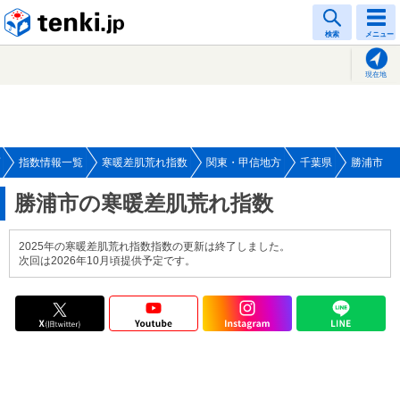
tenki.jp
検索
メニュー
現在地
指数情報一覧
寒暖差肌荒れ指数
関東・甲信地方
千葉県
勝浦市
勝浦市の寒暖差肌荒れ指数
2025年の寒暖差肌荒れ指数指数の更新は終了しました。
次回は2026年10月頃提供予定です。