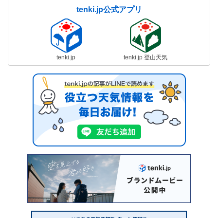
tenki.jp公式アプリ
tenki.jp
tenki.jp 登山天気