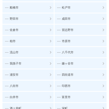
---
---
船橋市
松戸市
---
---
野田市
成田市
---
---
佐倉市
習志野市
---
---
柏市
市原市
---
---
流山市
八千代市
---
---
我孫子市
鎌ヶ谷市
---
---
浦安市
四街道市
---
---
八街市
印西市
---
---
白井市
富里市
---
---
酒々井町
栄町