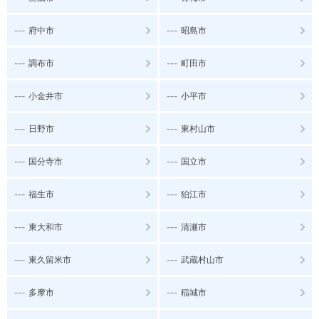
---
---
府中市
昭島市
---
---
調布市
町田市
---
---
小金井市
小平市
---
---
日野市
東村山市
---
---
国分寺市
国立市
---
---
福生市
狛江市
---
---
東大和市
清瀬市
---
---
東久留米市
武蔵村山市
---
---
多摩市
稲城市