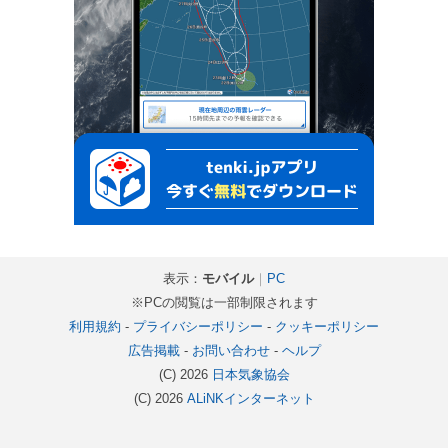
表示：
モバイル
｜
PC
※PCの閲覧は一部制限されます
利用規約
-
プライバシーポリシー
-
クッキーポリシー
広告掲載
-
お問い合わせ
-
ヘルプ
(C) 2026
日本気象協会
(C) 2026
ALiNKインターネット