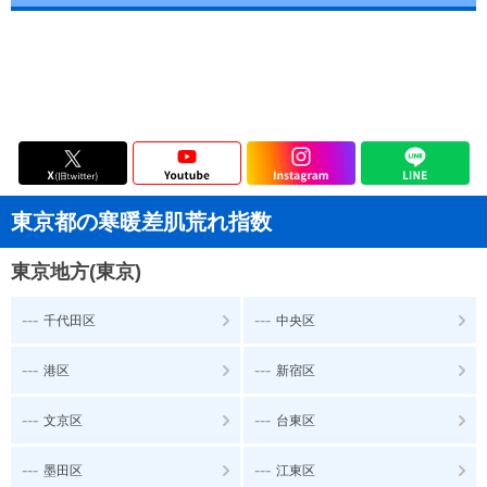
東京都の寒暖差肌荒れ指数
東京地方(東京)
---
---
千代田区
中央区
---
---
港区
新宿区
---
---
文京区
台東区
---
---
墨田区
江東区