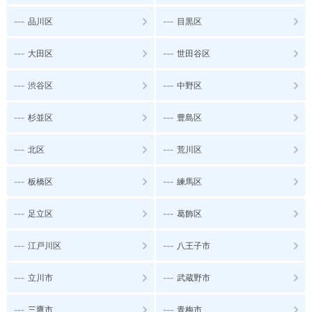
---
---
品川区
目黒区
---
---
大田区
世田谷区
---
---
渋谷区
中野区
---
---
杉並区
豊島区
---
---
北区
荒川区
---
---
板橋区
練馬区
---
---
足立区
葛飾区
---
---
江戸川区
八王子市
---
---
立川市
武蔵野市
---
---
三鷹市
青梅市