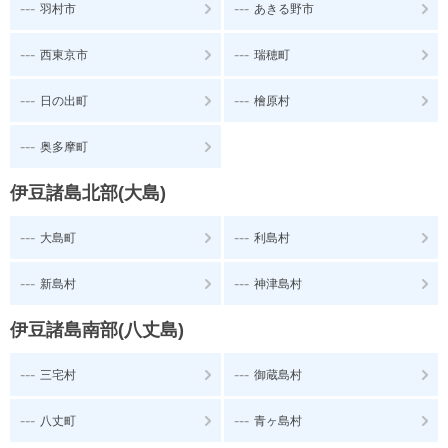
---
---
羽村市
あきる野市
---
---
西東京市
瑞穂町
---
---
日の出町
檜原村
---
奥多摩町
伊豆諸島北部(大島)
---
---
大島町
利島村
---
---
新島村
神津島村
伊豆諸島南部(八丈島)
---
---
三宅村
御蔵島村
---
---
八丈町
青ヶ島村