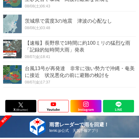
08/08(土)06:43
茨城県で震度3の地震 津波の心配なし
08/08(土)03:48
【速報】長野県で1時間に約100ミリの猛烈な雨
「記録的短時間大雨」発表
08/07(金)18:41
台風13号が再発達 非常に強い勢力で沖縄・奄美
に接近 状況悪化の前に避難の検討を
08/07(金)17:37
雨雲レーダーで雨を回避！
tenki.jp公式 天気予報アプリ