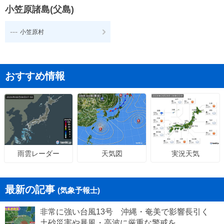
小笠原諸島(父島)
---
小笠原村
おすすめ情報
天気図
実況天気
雨雲レーダー
最新の記事
(気象予報士)
非常に強い台風13号 沖縄・奄美で影響長引く
土砂災害や暴風・高波に厳重な警戒を