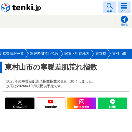
tenki.jp
検索
メニュー
現在地
指数情報一覧
寒暖差肌荒れ指数
関東・甲信地方
東京都
東村山市
東村山市の寒暖差肌荒れ指数
2025年の寒暖差肌荒れ指数指数の更新は終了しました。
次回は2026年10月頃提供予定です。