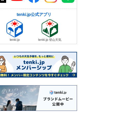
tenki.jp公式アプリ
tenki.jp
tenki.jp 登山天気