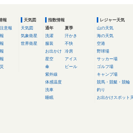
情報
天気図
指数情報
レジャー天気
注意報
天気図
通年
夏季
山の天気
報
気象衛星
洗濯
汗かき
海の天気
報
世界衛星
服装
不快
空港
報
お出かけ
冷房
野球場
報
星空
アイス
サッカー場
災
傘
ビール
ゴルフ場
紫外線
キャンプ場
体感温度
競馬・競艇・競輪
洗車
釣り
睡眠
お出かけスポット