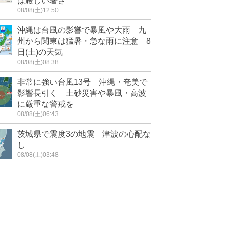
は厳しい暑さ
08/08(土)12:50
沖縄は台風の影響で暴風や大雨 九
州から関東は猛暑・急な雨に注意 8
日(土)の天気
08/08(土)08:38
非常に強い台風13号 沖縄・奄美で
影響長引く 土砂災害や暴風・高波
に厳重な警戒を
08/08(土)06:43
茨城県で震度3の地震 津波の心配な
し
08/08(土)03:48