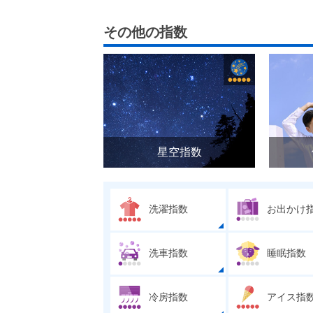
その他の指数
星空指数
洗濯指数
お出かけ
洗車指数
睡眠指数
冷房指数
アイス指