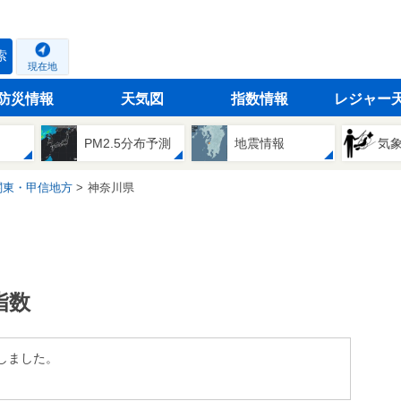
索
現在地
防災情報
天気図
指数情報
レジャー
PM2.5分布予測
地震情報
気
関東・甲信地方
神奈川県
指数
しました。