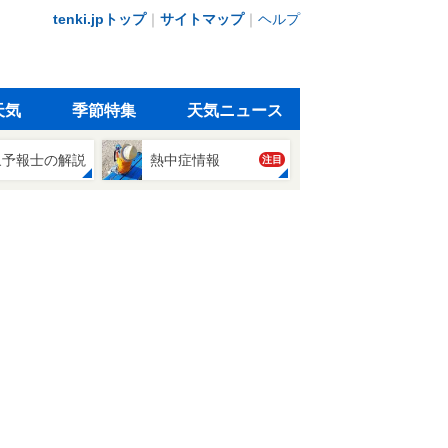
tenki.jpトップ
｜
サイトマップ
｜
ヘルプ
天気
季節特集
天気ニュース
象予報士の解説
熱中症情報
注目