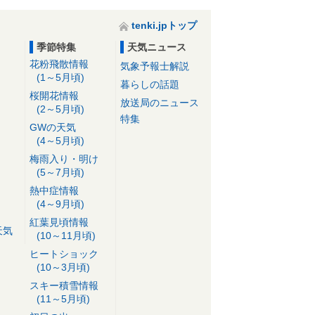
tenki.jpトップ
季節特集
天気ニュース
花粉飛散情報
気象予報士解説
(1～5月頃)
暮らしの話題
桜開花情報
放送局のニュース
(2～5月頃)
特集
GWの天気
(4～5月頃)
梅雨入り・明け
(5～7月頃)
熱中症情報
(4～9月頃)
紅葉見頃情報
天気
(10～11月頃)
ヒートショック
(10～3月頃)
スキー積雪情報
(11～5月頃)