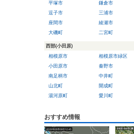
平塚市
鎌倉市
逗子市
三浦市
座間市
綾瀬市
大磯町
二宮町
西部(小田原)
相模原市
相模原市緑区
小田原市
秦野市
南足柄市
中井町
山北町
開成町
湯河原町
愛川町
おすすめ情報