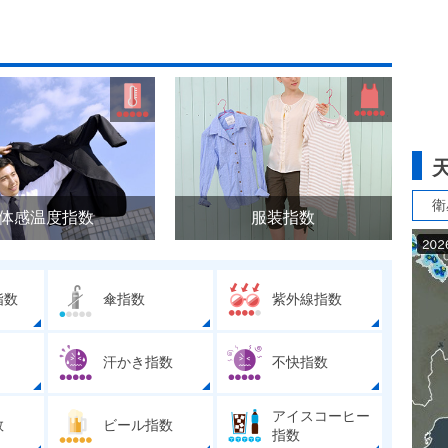
衛
体感温度指数
服装指数
指数
傘指数
紫外線指数
汗かき指数
不快指数
アイスコーヒー
数
ビール指数
指数