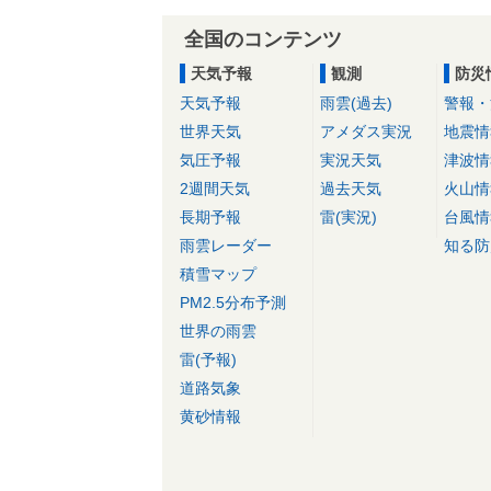
全国のコンテンツ
天気予報
観測
防災
天気予報
雨雲(過去)
警報・
世界天気
アメダス実況
地震情
気圧予報
実況天気
津波情
2週間天気
過去天気
火山情
長期予報
雷(実況)
台風情
雨雲レーダー
知る防
積雪マップ
PM2.5分布予測
世界の雨雲
雷(予報)
道路気象
黄砂情報