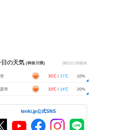
今日の天気
(神奈川県)
08日12:00発表
市
35℃
/
27℃
10%
原市
33℃
/
24℃
20%
tenki.jp公式SNS