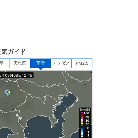
天気ガイド
星
天気図
雨雲
アメダス
PM2.5