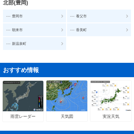
北部(豊岡)
---
---
豊岡市
養父市
---
---
朝来市
香美町
---
新温泉町
おすすめ情報
天気図
実況天気
雨雲レーダー