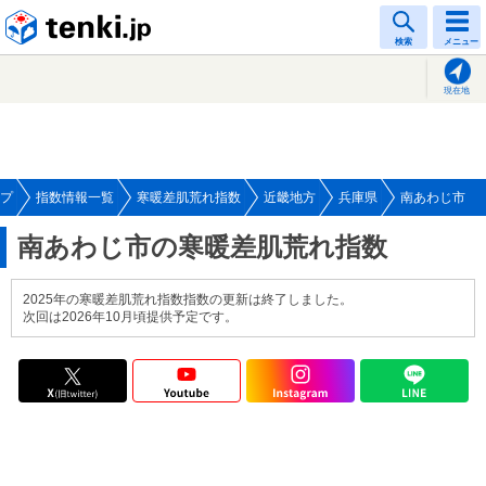
tenki.jp
検索
メニュー
現在地
プ
指数情報一覧
寒暖差肌荒れ指数
近畿地方
兵庫県
南あわじ市
南あわじ市の寒暖差肌荒れ指数
2025年の寒暖差肌荒れ指数指数の更新は終了しました。
次回は2026年10月頃提供予定です。