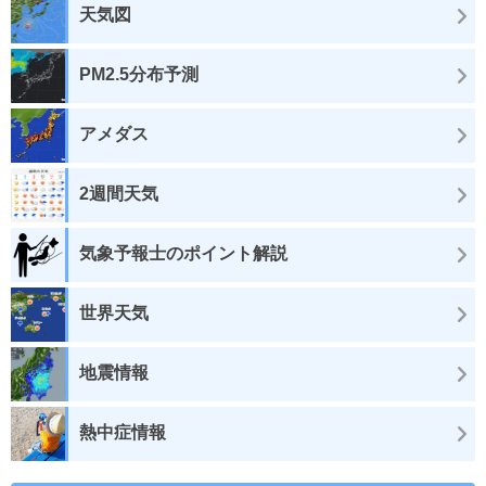
天気図
PM2.5分布予測
アメダス
2週間天気
気象予報士のポイント解説
世界天気
地震情報
熱中症情報