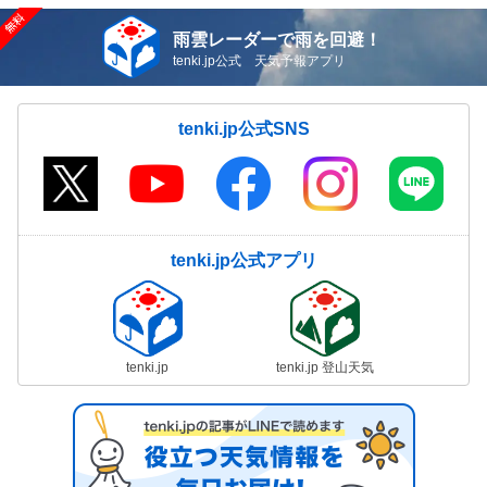
雨雲レーダーで雨を回避！
tenki.jp公式 天気予報アプリ
tenki.jp公式SNS
tenki.jp公式アプリ
tenki.jp
tenki.jp 登山天気