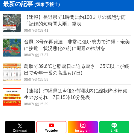
最新の記事
(気象予報士)
【速報】長野県で1時間に約100ミリの猛烈な雨
「記録的短時間大雨」発表
08/07(金)18:41
台風13号が再発達 非常に強い勢力で沖縄・奄美
に接近 状況悪化の前に避難の検討を
08/07(金)17:37
鳥取で39.6℃と酷暑日に迫る暑さ 35℃以上が続
出で今年一番の高温も(7日)
08/07(金)15:59
【速報】沖縄県は今後3時間以内に線状降水帯発
生のおそれ 7日15時10分発表
08/07(金)15:29