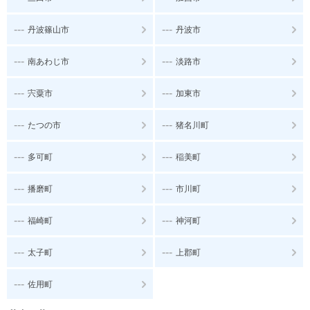
---
---
丹波篠山市
丹波市
---
---
南あわじ市
淡路市
---
---
宍粟市
加東市
---
---
たつの市
猪名川町
---
---
多可町
稲美町
---
---
播磨町
市川町
---
---
福崎町
神河町
---
---
太子町
上郡町
---
佐用町