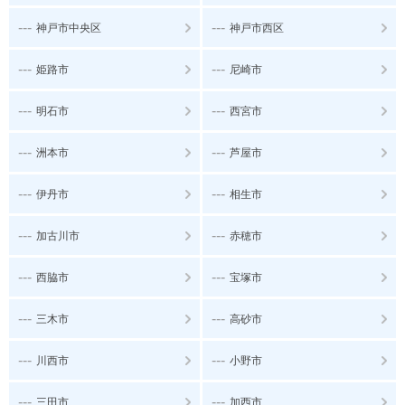
---
---
神戸市中央区
神戸市西区
---
---
姫路市
尼崎市
---
---
明石市
西宮市
---
---
洲本市
芦屋市
---
---
伊丹市
相生市
---
---
加古川市
赤穂市
---
---
西脇市
宝塚市
---
---
三木市
高砂市
---
---
川西市
小野市
---
---
三田市
加西市