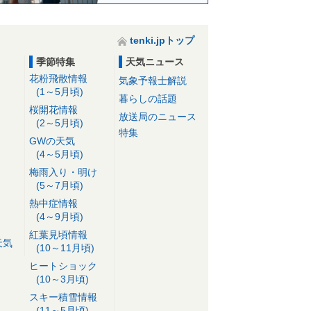
tenki.jpトップ
季節特集
天気ニュース
花粉飛散情報
気象予報士解説
(1～5月頃)
暮らしの話題
桜開花情報
放送局のニュース
(2～5月頃)
特集
GWの天気
(4～5月頃)
梅雨入り・明け
(5～7月頃)
熱中症情報
(4～9月頃)
紅葉見頃情報
天気
(10～11月頃)
ヒートショック
(10～3月頃)
スキー積雪情報
(11～5月頃)