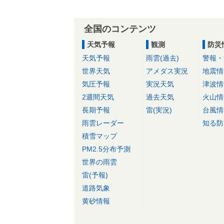
全国のコンテンツ
天気予報
観測
防災
天気予報
雨雲(過去)
警報・
世界天気
アメダス実況
地震情
気圧予報
実況天気
津波情
2週間天気
過去天気
火山情
長期予報
雷(実況)
台風情
雨雲レーダー
知る防
積雪マップ
PM2.5分布予測
世界の雨雲
雷(予報)
道路気象
黄砂情報