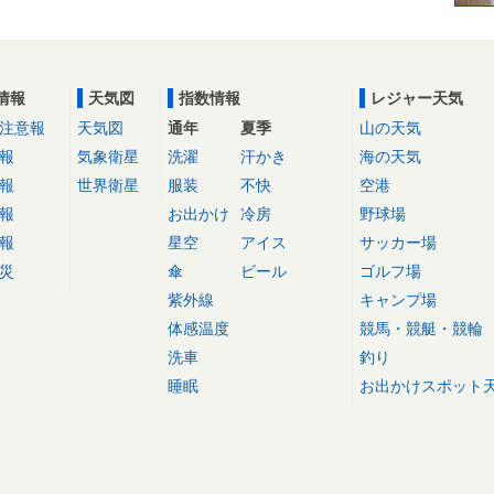
情報
天気図
指数情報
レジャー天気
注意報
天気図
通年
夏季
山の天気
報
気象衛星
洗濯
汗かき
海の天気
報
世界衛星
服装
不快
空港
報
お出かけ
冷房
野球場
報
星空
アイス
サッカー場
災
傘
ビール
ゴルフ場
紫外線
キャンプ場
体感温度
競馬・競艇・競輪
洗車
釣り
睡眠
お出かけスポット