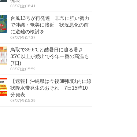
発表
08/07(金)18:41
台風13号が再発達 非常に強い勢力
で沖縄・奄美に接近 状況悪化の前
に避難の検討を
08/07(金)17:37
鳥取で39.6℃と酷暑日に迫る暑さ
35℃以上が続出で今年一番の高温も
(7日)
08/07(金)15:59
【速報】沖縄県は今後3時間以内に線
状降水帯発生のおそれ 7日15時10
分発表
08/07(金)15:29