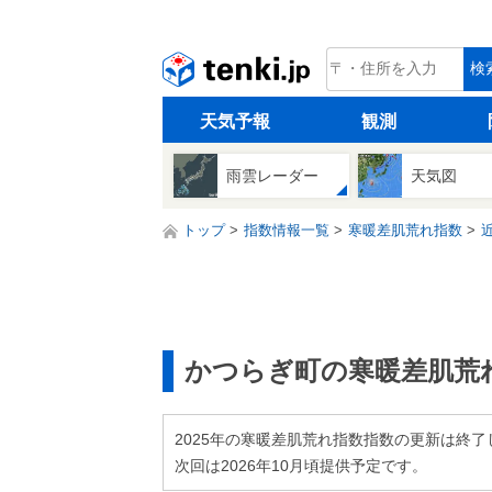
tenki.jp
検
天気予報
観測
雨雲レーダー
天気図
トップ
指数情報一覧
寒暖差肌荒れ指数
かつらぎ町の寒暖差肌荒
2025年の寒暖差肌荒れ指数指数の更新は終了
次回は2026年10月頃提供予定です。