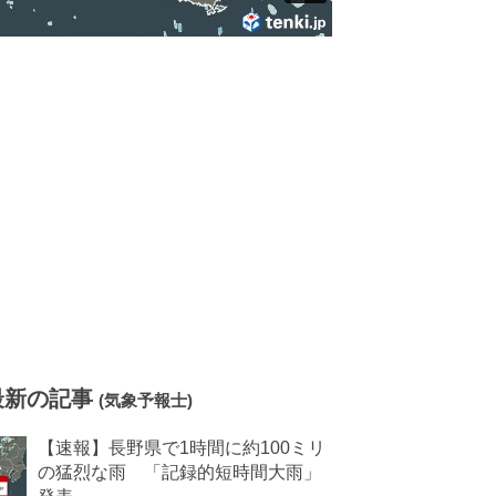
最新の記事
(気象予報士)
【速報】長野県で1時間に約100ミリ
の猛烈な雨 「記録的短時間大雨」