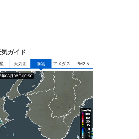
天気ガイド
星
天気図
雨雲
アメダス
PM2.5