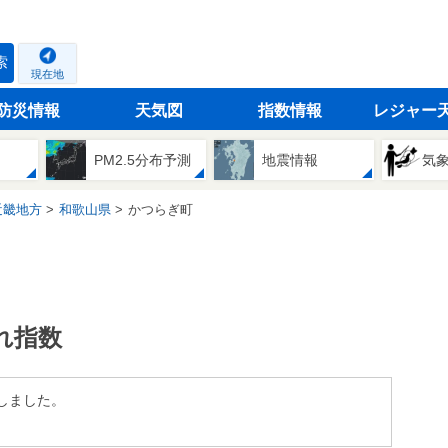
索
現在地
防災情報
天気図
指数情報
レジャー
PM2.5分布予測
地震情報
気
近畿地方
和歌山県
かつらぎ町
れ指数
しました。