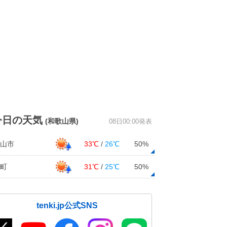
今日の天気
(和歌山県)
08日00:00発表
山市
33℃
/
26℃
50%
町
31℃
/
25℃
50%
tenki.jp公式SNS