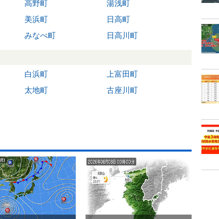
高野町
湯浅町
美浜町
日高町
みなべ町
日高川町
白浜町
上富田町
太地町
古座川町