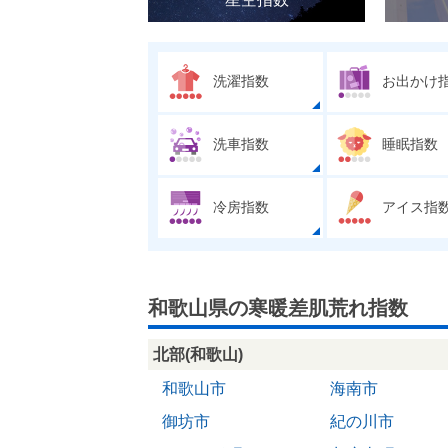
洗濯指数
お出かけ
洗車指数
睡眠指数
冷房指数
アイス指
和歌山県の寒暖差肌荒れ指数
北部(和歌山)
和歌山市
海南市
御坊市
紀の川市