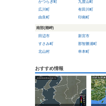
かつらぎ町
九度山町
広川町
有田川町
由良町
印南町
南部(潮岬)
田辺市
新宮市
すさみ町
那智勝浦町
北山村
串本町
おすすめ情報