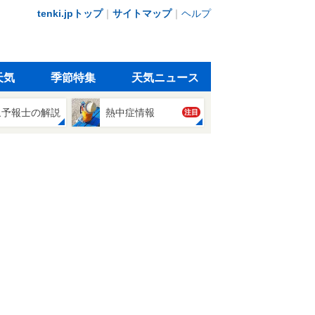
tenki.jpトップ
｜
サイトマップ
｜
ヘルプ
天気
季節特集
天気ニュース
象予報士の解説
熱中症情報
注目