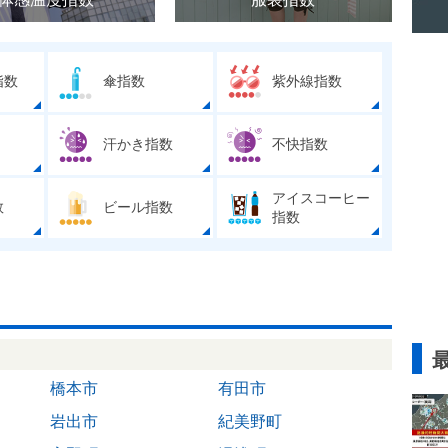
指数
傘指数
紫外線指数
汗かき指数
不快指数
アイスコーヒー
数
ビール指数
指数
橋本市
有田市
岩出市
紀美野町