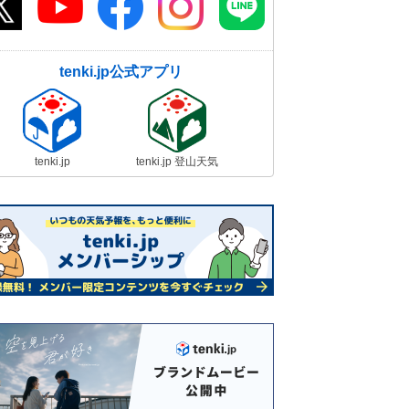
tenki.jp公式アプリ
tenki.jp
tenki.jp 登山天気