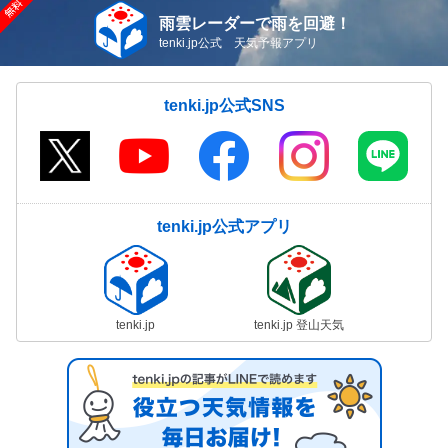
雨雲レーダーで雨を回避！
tenki.jp公式 天気予報アプリ
tenki.jp公式SNS
tenki.jp公式アプリ
tenki.jp
tenki.jp 登山天気