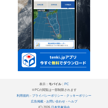
表示：
モバイル
｜
PC
※PCの閲覧は一部制限されます
利用規約
-
プライバシーポリシー
-
クッキーポリシー
広告掲載
-
お問い合わせ
-
ヘルプ
(C) 2026
日本気象協会