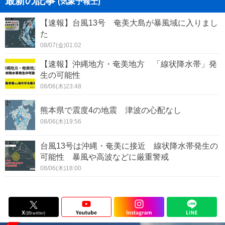
最新の記事
(気象予報士)
【速報】台風13号 奄美大島が暴風域に入りまし
た
08/07(金)01:02
【速報】沖縄地方・奄美地方 「線状降水帯」発
生の可能性
08/06(木)23:48
熊本県で震度4の地震 津波の心配なし
08/06(木)19:56
台風13号は沖縄・奄美に接近 線状降水帯発生の
可能性 暴風や高波などに厳重警戒
08/06(木)18:00