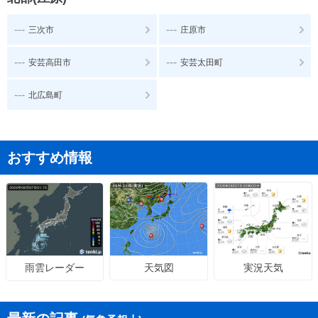
---
---
三次市
庄原市
---
---
安芸高田市
安芸太田町
---
北広島町
おすすめ情報
天気図
実況天気
雨雲レーダー