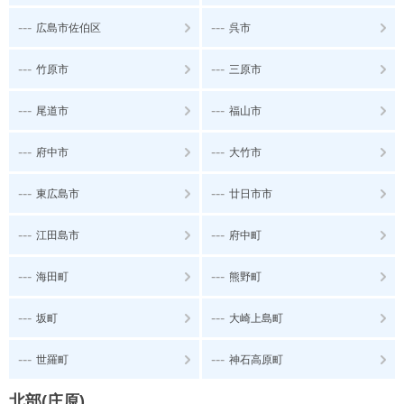
---
---
広島市佐伯区
呉市
---
---
竹原市
三原市
---
---
尾道市
福山市
---
---
府中市
大竹市
---
---
東広島市
廿日市市
---
---
江田島市
府中町
---
---
海田町
熊野町
---
---
坂町
大崎上島町
---
---
世羅町
神石高原町
北部(庄原)