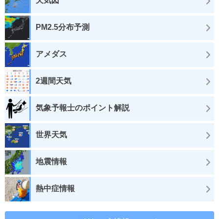
天気図
PM2.5分布予測
アメダス
2週間天気
気象予報士のポイント解説
世界天気
地震情報
熱中症情報