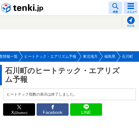
tenki.jp
検索
メニュー
現在地
数情報一覧
ヒートテック・エアリズム予報
東北地方
福島県
石川町
石川町のヒートテック・エアリズ
ム予報
ヒートテック指数の表示は終了しました。
X
Facebook
LINE
(旧twitter)