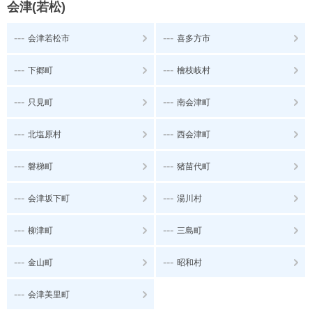
会津(若松)
---
---
会津若松市
喜多方市
---
---
下郷町
檜枝岐村
---
---
只見町
南会津町
---
---
北塩原村
西会津町
---
---
磐梯町
猪苗代町
---
---
会津坂下町
湯川村
---
---
柳津町
三島町
---
---
金山町
昭和村
---
会津美里町