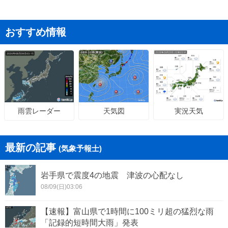
おすすめ情報
天気図
実況天気
雨雲レーダー
最新の記事
(気象予報士)
岩手県で震度4の地震 津波の心配なし
08/09(日)03:06
【速報】富山県で1時間に100ミリ超の猛烈な雨
「記録的短時間大雨」発表