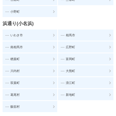
---
小野町
浜通り(小名浜)
---
---
いわき市
相馬市
---
---
南相馬市
広野町
---
---
楢葉町
富岡町
---
---
川内村
大熊町
---
---
双葉町
浪江町
---
---
葛尾村
新地町
---
飯舘村