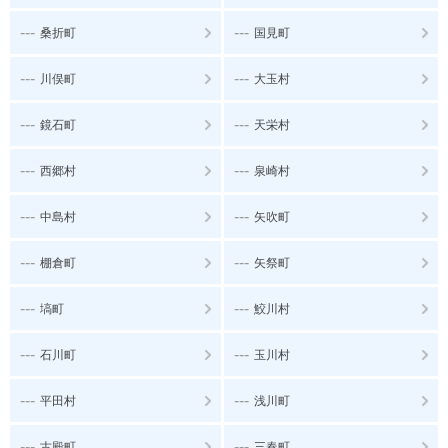
---
---
桑折町
国見町
---
---
川俣町
大玉村
---
---
鏡石町
天栄村
---
---
西郷村
泉崎村
---
---
中島村
矢吹町
---
---
棚倉町
矢祭町
---
---
塙町
鮫川村
---
---
石川町
玉川村
---
---
平田村
浅川町
---
---
古殿町
三春町