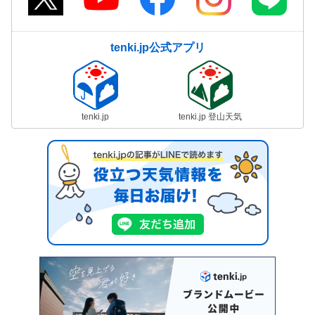
tenki.jp公式アプリ
tenki.jp
tenki.jp 登山天気