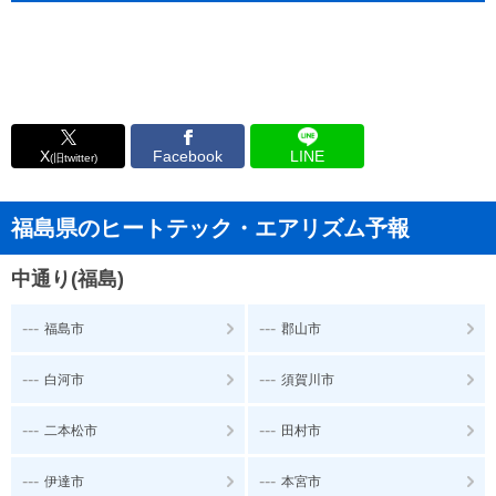
X
Facebook
LINE
(旧twitter)
福島県のヒートテック・エアリズム予報
中通り(福島)
---
---
福島市
郡山市
---
---
白河市
須賀川市
---
---
二本松市
田村市
---
---
伊達市
本宮市