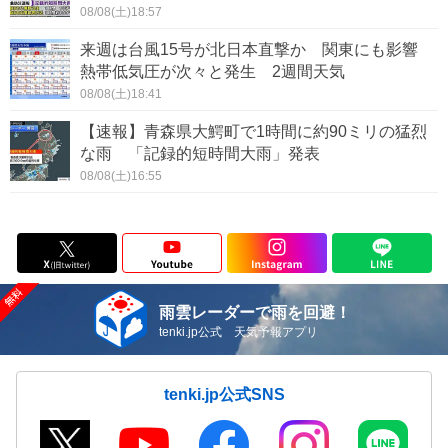
08/08(土)18:57
来週は台風15号が北日本直撃か 関東にも影響
熱帯低気圧が次々と発生 2週間天気
08/08(土)18:41
【速報】青森県大鰐町で1時間に約90ミリの猛烈
な雨 「記録的短時間大雨」発表
08/08(土)16:55
雨雲レーダーで雨を回避！
tenki.jp公式 天気予報アプリ
tenki.jp公式SNS